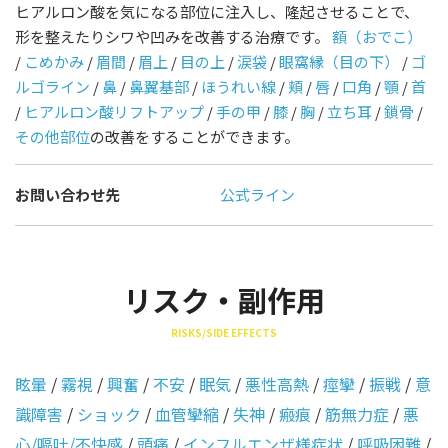
ヒアルロン酸を気になる部位に注入し、隆起させることで、
形を整えたりシワや凹みを改善する治療です。
額（おでこ）
/
こめかみ
/
眉間
/
眉上
/
目の上
/
涙袋
/
眼窩縁（目の下）
/
ゴ
ルゴライン
/
鼻
/
鼻翼基部
/
ほうれい線
/
頬
/
唇
/
口角
/
顎
/
首
/
ヒアルロン酸リフトアップ
/
手の甲
/
膝
/
胸
/
立ち耳
/
鎖骨
/
その他部位
の改善をすることができます。
お問い合わせ先
公式ライン
リスク・副作用
RISKS/SIDE EFFECTS
眩暈
/
霧視
/
興奮
/
不安
/
眠気
/
悪性高熱
/
痙攣
/
振戦
/
意
識障害
/
ショック
/
血管攣縮
/
失神
/
瘢痕
/
筋無力症
/
悪
心/嘔吐/不快感
/
頭痛
/
インフルエンザ様症状
/
呼吸困難
/