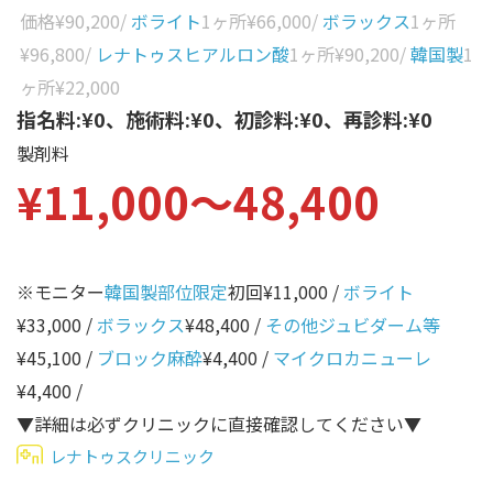
性別から探す
価格
¥90,200
/
ボライト
1ヶ所
¥66,000
/
ボラックス
1ヶ所
ゴルゴライン
¥96,800
/
レナトゥスヒアルロン酸
1ヶ所
¥90,200
/
韓国製
1
女性
鼻
ヶ所
¥22,000
男性
指名料:¥0、施術料:¥0、初診料:¥0、再診料:¥0
ほうれい線
製剤料
その他
鼻翼基部
¥11,000〜48,400
頬
Age
年代から探す
唇
※モニター
韓国製部位限定
初回¥11,000 /
ボライト
口角
10代
¥33,000 /
ボラックス
¥48,400 /
その他ジュビダーム等
顎
20代
¥45,100 /
ブロック麻酔
¥4,400 /
マイクロカニューレ
首
30代
¥4,400 /
ヒアルロン酸リフトアッ
▼詳細は必ずクリニックに直接確認してください▼
40代
プ
レナトゥスクリニック
50代