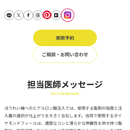
立ち耳
60代
鎖骨
70代
手の甲
80代
膝
来院予約
90代
胸
ご相談・お問い合わせ
Region
地域から探す
東京
担当医師メッセージ
大阪
DOCTOR MESSAGE
名古屋
ほうれい線へのヒアルロン酸注入では、使用する製剤の粘度と注
仙台
入層の選択が仕上がりを大きく左右します。当院で使用するダイ
ヤモンドフィールは、適度なコシと滑らかな伸展性を併せ持つ製
福岡