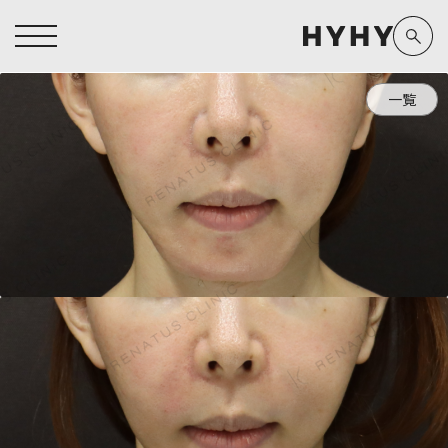
一覧
ヒアルロン酸注入症例一覧
運営元情報
ヒアルロン酸注入
医療脱毛
医療脱毛症例一覧
よくあるご質問
Doctor
Preparation
担当医師から探す
製剤から探す
アートメイク症例一覧
お問い合わせ
クリニック一覧
プライバシーポリシー
副田 周
ザーフ(XERF)
高橋 希
ボラックス
医師一覧
未成年の方へ
東山 麻伊子
ボリューマ
看護師一覧
規約
松村 仁
ボリフト
新着情報
コラム
泉 洋平
ボルベラ