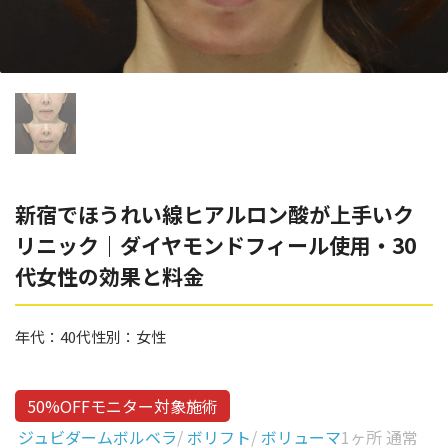
辻橋 勇祐
ボライト
阿部 竜介
レナトゥスヒアルロン酸
ダイヤモンドフィール/ピ
Parts
ネハ
部位から探す
スネコス
額
新宿でほうれい線ヒアルロン酸が上手いク
リジュラン
リニック｜ダイヤモンドフィール使用・30
こめかみ
ゴウリ
代女性の効果と料金
眉間
糸リフト
眉上
年代：
40代
性別：
女性
目の下のクマ取り
目の上
その他
涙袋
50%OFFモニター対象施術
ジュビダームボルベラ
/
ボリフト
/
ボリューマ
1ヶ所 通常
眼窩縁（目の下）
Gender