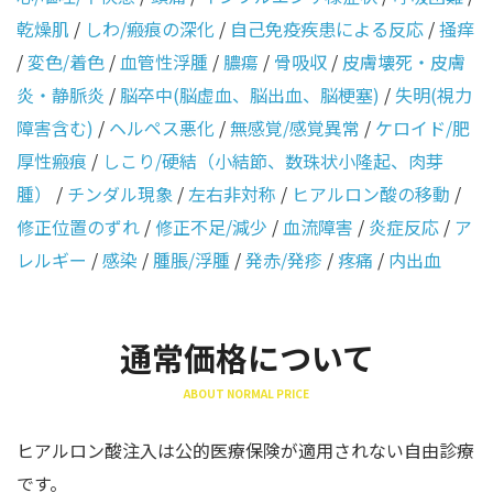
乾燥肌
/
しわ/瘢痕の深化
/
自己免疫疾患による反応
/
掻痒
/
変色/着色
/
血管性浮腫
/
膿瘍
/
骨吸収
/
皮膚壊死・皮膚
炎・静脈炎
/
脳卒中(脳虚血、脳出血、脳梗塞)
/
失明(視力
障害含む)
/
ヘルペス悪化
/
無感覚/感覚異常
/
ケロイド/肥
厚性瘢痕
/
しこり/硬結（小結節、数珠状小隆起、肉芽
腫）
/
チンダル現象
/
左右非対称
/
ヒアルロン酸の移動
/
修正位置のずれ
/
修正不足/減少
/
血流障害
/
炎症反応
/
ア
レルギー
/
感染
/
腫脹/浮腫
/
発赤/発疹
/
疼痛
/
内出血
通常価格について
ABOUT NORMAL PRICE
ヒアルロン酸注入は公的医療保険が適用されない自由診療
です。