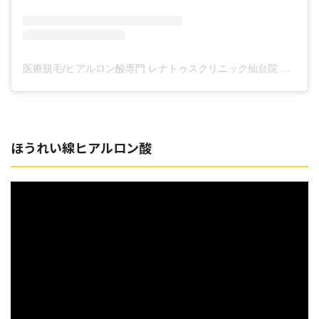
医療脱毛/ヒアルロン酸専門 レナトゥスクリニック仙台院 高橋希(@renaclisendai)がシェアした投稿
ほうれい線ヒアルロン酸