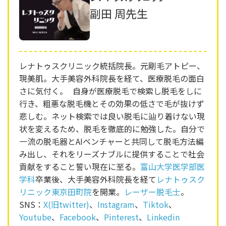
副田 周先生
レナトゥスクリニック統括院長。元剛毛アトピー、
現美肌。大手美容外科院長を経て、医療脱毛の面白
さに気付く。 自身が医療脱毛で検索し脱毛をしに
行き、粗悪な脱毛機とその効果の低さで毛が抜けず
悲しむ。ネット検索では良い脱毛に辿り着けない現
状を変えるため、脱毛を徹底的に勉強した。自分で
一流の脱毛器とAIベンチャーと共同して脱毛方法編
み出し、それをリーズナブルに提供することで社会
貢献をすること誓い現在に至る。
富山大学医学部医
学科
卒業後、大手美容外科院長を経て
レナトゥスク
リニック東京田町院
を開業。
レーザー脱毛士
。
SNS：
X(旧twitter)
、
Instagram
、
Tiktok
、
Youtube
、
Facebook
、
Pinterest
、
Linkedin