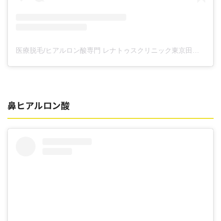
医療脱毛/ヒアルロン酸専門 レナトゥスクリニック東京田町院 東山麻伊子(@dr.higashiyama)がシェアした投稿
鼻ヒアルロン酸