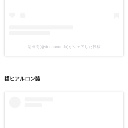
副田周(@dr.shusoeda)がシェアした投稿
額ヒアルロン酸