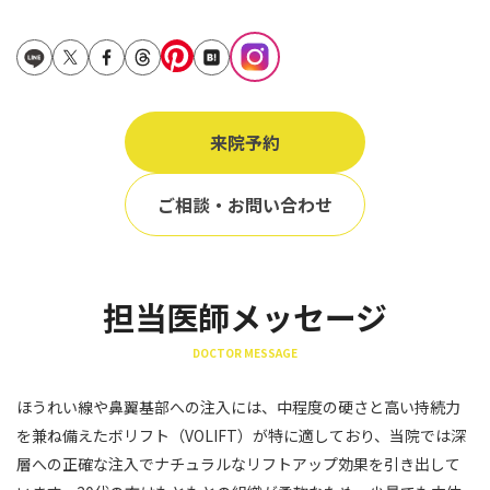
立ち耳
60代
鎖骨
70代
手の甲
80代
膝
来院予約
90代
胸
ご相談・お問い合わせ
Region
地域から探す
東京
担当医師メッセージ
大阪
DOCTOR MESSAGE
名古屋
ほうれい線や鼻翼基部への注入には、中程度の硬さと高い持続力
仙台
を兼ね備えたボリフト（VOLIFT）が特に適しており、当院では深
層への正確な注入でナチュラルなリフトアップ効果を引き出して
福岡