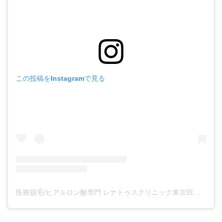
この投稿をInstagramで見る
医療脱毛/ヒアルロン酸専門 レナトゥスクリニック東京田町院 東山麻伊子(@dr.higashiyama)がシェアした投稿