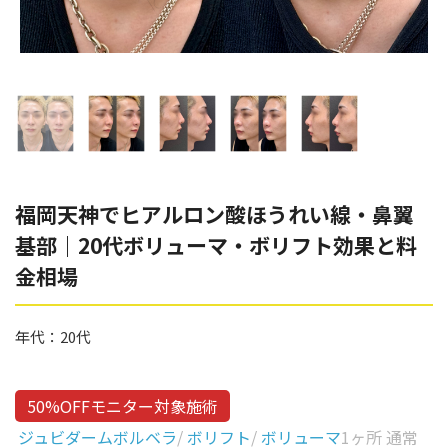
辻橋 勇祐
ボライト
阿部 竜介
レナトゥスヒアルロン酸
ダイヤモンドフィール/ピ
Parts
ネハ
部位から探す
スネコス
額
福岡天神でヒアルロン酸ほうれい線・鼻翼
リジュラン
基部｜20代ボリューマ・ボリフト効果と料
こめかみ
ゴウリ
金相場
眉間
糸リフト
眉上
年代：
20代
目の下のクマ取り
目の上
その他
涙袋
50%OFFモニター対象施術
ジュビダームボルベラ
/
ボリフト
/
ボリューマ
1ヶ所 通常
眼窩縁（目の下）
Gender