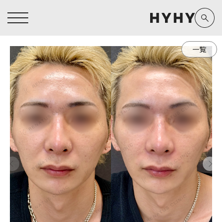
一覧
ヒアルロン酸注入症例一覧
運営元情報
ヒアルロン酸注入
医療脱毛
医療脱毛症例一覧
よくあるご質問
Doctor
Preparation
担当医師から探す
製剤から探す
アートメイク症例一覧
お問い合わせ
クリニック一覧
プライバシーポリシー
副田 周
ザーフ(XERF)
高橋 希
ボラックス
医師一覧
未成年の方へ
東山 麻伊子
ボリューマ
看護師一覧
規約
松村 仁
ボリフト
新着情報
コラム
泉 洋平
ボルベラ