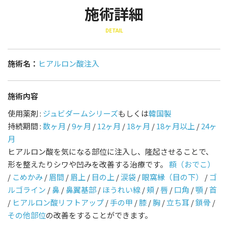
施術詳細
DETAIL
施術名：
ヒアルロン酸注入
施術内容
使用薬剤 :
ジュビダームシリーズ
もしくは
韓国製
持続期間 :
数ヶ月
/
9ヶ月
/
12ヶ月
/
18ヶ月
/
18ヶ月以上
/
24ヶ
月
ヒアルロン酸を気になる部位に注入し、隆起させることで、
形を整えたりシワや凹みを改善する治療です。
額（おでこ）
/
こめかみ
/
眉間
/
眉上
/
目の上
/
涙袋
/
眼窩縁（目の下）
/
ゴ
ルゴライン
/
鼻
/
鼻翼基部
/
ほうれい線
/
頬
/
唇
/
口角
/
顎
/
首
/
ヒアルロン酸リフトアップ
/
手の甲
/
膝
/
胸
/
立ち耳
/
鎖骨
/
その他部位
の改善をすることができます。