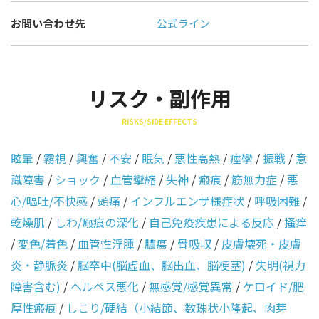
お問い合わせ先
公式ライン
リスク・副作用
RISKS/SIDE EFFECTS
眩暈
/
霧視
/
興奮
/
不安
/
眠気
/
悪性高熱
/
痙攣
/
振戦
/
意
識障害
/
ショック
/
血管攣縮
/
失神
/
瘢痕
/
筋無力症
/
悪
心/嘔吐/不快感
/
頭痛
/
インフルエンザ様症状
/
呼吸困難
/
乾燥肌
/
しわ/瘢痕の深化
/
自己免疫疾患による反応
/
掻痒
/
変色/着色
/
血管性浮腫
/
膿瘍
/
骨吸収
/
皮膚壊死・皮膚
炎・静脈炎
/
脳卒中(脳虚血、脳出血、脳梗塞)
/
失明(視力
障害含む)
/
ヘルペス悪化
/
無感覚/感覚異常
/
ケロイド/肥
厚性瘢痕
/
しこり/硬結（小結節、数珠状小隆起、肉芽