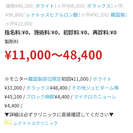
性別から探す
価格
¥90,200
/
ボライト
1ヶ所
¥66,000
/
ボラックス
1ヶ所
ゴルゴライン
¥96,800
/
レナトゥスヒアルロン酸
1ヶ所
¥90,200
/
韓国製
1
女性
鼻
ヶ所
¥22,000
男性
指名料:¥0、施術料:¥0、初診料:¥0、再診料:¥0
ほうれい線
製剤料
その他
鼻翼基部
¥11,000〜48,400
頬
Age
年代から探す
唇
※モニター
韓国製部位限定
初回¥11,000 /
ボライト
口角
10代
¥33,000 /
ボラックス
¥48,400 /
その他ジュビダーム等
顎
20代
¥45,100 /
ブロック麻酔
¥4,400 /
マイクロカニューレ
首
30代
¥4,400 /
ヒアルロン酸リフトアッ
▼詳細は必ずクリニックに直接確認してください▼
40代
プ
レナトゥスクリニック
50代