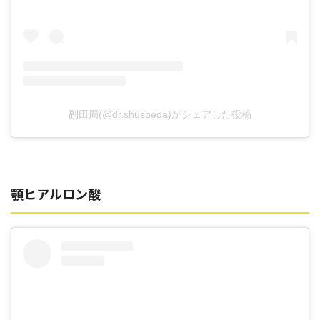
副田周(@dr.shusoeda)がシェアした投稿
顎ヒアルロン酸