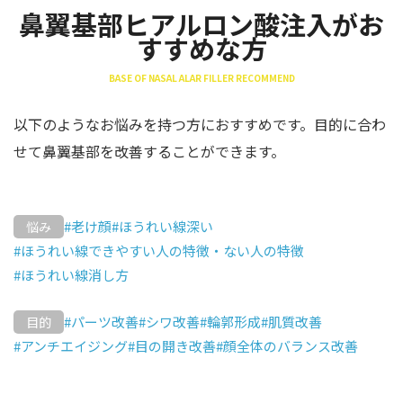
鼻翼基部ヒアルロン酸注入がお
すすめな方
BASE OF NASAL ALAR FILLER RECOMMEND
以下のようなお悩みを持つ方におすすめです。目的に合わ
せて鼻翼基部を改善することができます。
#老け顔
#ほうれい線深い
悩み
#ほうれい線できやすい人の特徴・ない人の特徴
#ほうれい線消し方
#パーツ改善
#シワ改善
#輪郭形成
#肌質改善
目的
#アンチエイジング
#目の開き改善
#顔全体のバランス改善