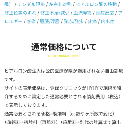
腫）
/
チンダル現象
/
左右非対称
/
ヒアルロン酸の移動
/
修正位置のずれ
/
修正不足/減少
/
血流障害
/
炎症反応
/
ア
レルギー
/
感染
/
腫脹/浮腫
/
発赤/発疹
/
疼痛
/
内出血
通常価格について
ABOUT NORMAL PRICE
ヒアルロン酸注入は公的医療保険が適用されない自由診療
です。
サイトの表示価格は、登録クリニックがHYHYで施術を紹
介するために設定した通常必要とされる製剤費用（税込）
で表示しております。
通常必要とされる価格=製剤料（cc数やヶ所数で変化）
+施術料+初診料（再診料）+麻酔料+針代の計算式で算出