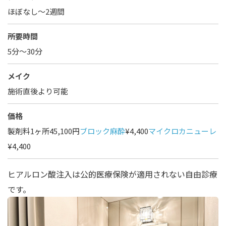
ほぼなし〜2週間
所要時間
5分～30分
メイク
施術直後より可能
価格
製剤料1ヶ所45,100円
ブロック麻酔
¥4,400
マイクロカニューレ
¥4,400
ヒアルロン酸注入は公的医療保険が適用されない自由診療
です。