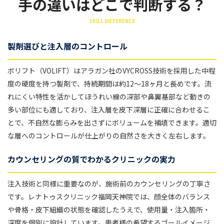
手の違いはどこで判断する？
SKILL DIFFERENCE
製剤選びと注入層のコントロール
ボリフト（VOLIFT）はアラガン社のVYCROSS技術を採用した中程
度の硬度を持つ製剤で、持続期間は約12〜18ヶ月と長めです。流
れにくい特性を活かしてほうれい線の深部や鼻翼基部など動きの
多い部位にも適しており、注入層を皮下深層に正確に合わせるこ
とで、不自然な膨らみを出さずにボリュームを補填できます。適切
な層へのコントロールが仕上がりの自然さを大きく左右します。
カウンセリングの質でわかるクリニックの実力
注入技術と同様に重要なのが、施術前のカウンセリングの丁寧さ
です。レナトゥスクリニック福岡天神院では、顔全体のバランス
や骨格・皮下組織の状態を確認したうえで、使用量・注入箇所・
深度を個別に設計しています。患者様の希望するゴールイメージ