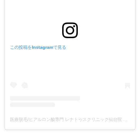
この投稿をInstagramで見る
医療脱毛/ヒアルロン酸専門 レナトゥスクリニック仙台院 高橋希(@renaclisendai)がシェアした投稿