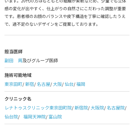
います。20代の方はもともとの組織が柔軟なため、少量でも立体
感の変化が出やすく、仕上がりの自然さにこだわった調整が重要
です。患者様のお顔のバランスや皮下構造を丁寧に確認したうえ
で、過不足のないデザインをご提案しております。
担当医師
副田 周
及びグループ医師
施術可能地域
東京田町
/
新宿
/
名古屋
/
大阪
/
仙台
/
福岡
クリニック名
レナトゥスクリニック東京田町院
/
新宿院
/
大阪院
/
名古屋院
/
仙台院
/
福岡天神院
/
富山院