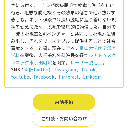
さに気付く。 自身が医療脱毛で検索し脱毛をしに
行き、粗悪な脱毛機とその効果の低さで毛が抜けず
悲しむ。ネット検索では良い脱毛に辿り着けない現
状を変えるため、脱毛を徹底的に勉強した。自分で
一流の脱毛器とAIベンチャーと共同して脱毛方法編
み出し、それをリーズナブルに提供することで社会
貢献をすること誓い現在に至る。
富山大学医学部医
学科
卒業後、大手美容外科院長を経て
レナトゥスク
リニック東京田町院
を開業。
レーザー脱毛士
。
SNS：
X(旧twitter)
、
Instagram
、
Tiktok
、
Youtube
、
Facebook
、
Pinterest
、
Linkedin
来院予約
ご相談・お問い合わせ