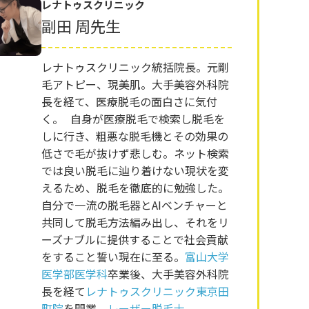
レナトゥスクリニック
副田 周先生
レナトゥスクリニック統括院長。元剛
毛アトピー、現美肌。大手美容外科院
長を経て、医療脱毛の面白さに気付
く。 自身が医療脱毛で検索し脱毛を
しに行き、粗悪な脱毛機とその効果の
低さで毛が抜けず悲しむ。ネット検索
では良い脱毛に辿り着けない現状を変
えるため、脱毛を徹底的に勉強した。
自分で一流の脱毛器とAIベンチャーと
共同して脱毛方法編み出し、それをリ
ーズナブルに提供することで社会貢献
をすること誓い現在に至る。
富山大学
医学部医学科
卒業後、大手美容外科院
長を経て
レナトゥスクリニック東京田
町院
を開業。
レーザー脱毛士
。