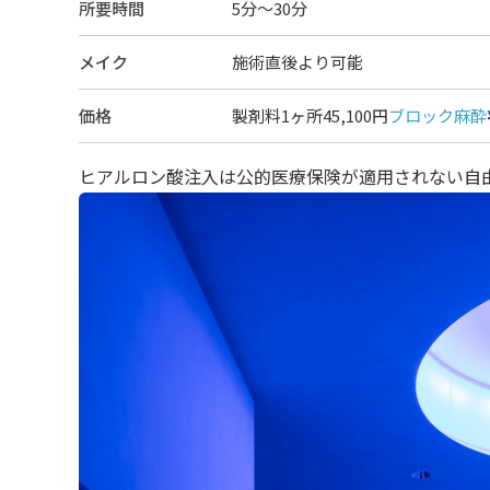
所要時間
5分～30分
メイク
施術直後より可能
価格
製剤料1ヶ所45,100円
ブロック麻酔
ヒアルロン酸注入は公的医療保険が適用されない自