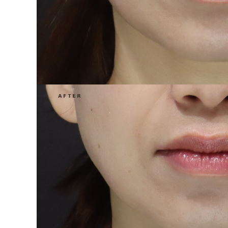
泉 洋平
ボルベラ
看
辻橋 勇祐
ボライト
阿部 竜介
レナトゥスヒアルロン酸
新
ダイヤモンドフィール/ピ
Parts
ネハ
部位から探す
スネコス
額
リジュラン
こめかみ
ゴウリ
眉間
糸リフト
眉上
目の下のクマ取り
目の上
その他
涙袋