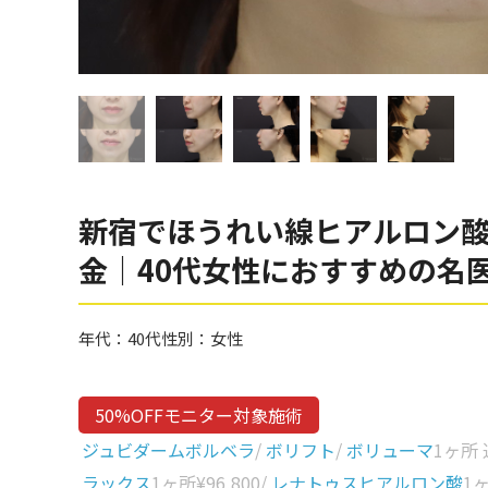
眼窩縁（目の下）
Gender
性別から探す
ゴルゴライン
女性
鼻
男性
ほうれい線
その他
鼻翼基部
新宿でほうれい線ヒアルロン
頬
Age
金｜40代女性におすすめの名
年代から探す
唇
口角
10代
年代：
40代
性別：
女性
顎
20代
首
30代
50%OFFモニター対象施術
ヒアルロン酸リフトアッ
40代
ジュビダームボルベラ
/
ボリフト
/
ボリューマ
1ヶ所
プ
ラックス
1ヶ所
¥96,800
/
レナトゥスヒアルロン酸
1
50代