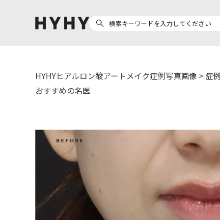
HYHYヒアルロン酸アートメイク症例写真画像
>
症例
ヒアルロン酸注入
医療脱毛
おすすめの名医
ヒ
Doctor
Preparation
医
担当医師から探す
製剤から探す
副田 周
ザーフ(XERF)
ア
高橋 希
ボラックス
ク
東山 麻伊子
ボリューマ
松村 仁
ボリフト
医