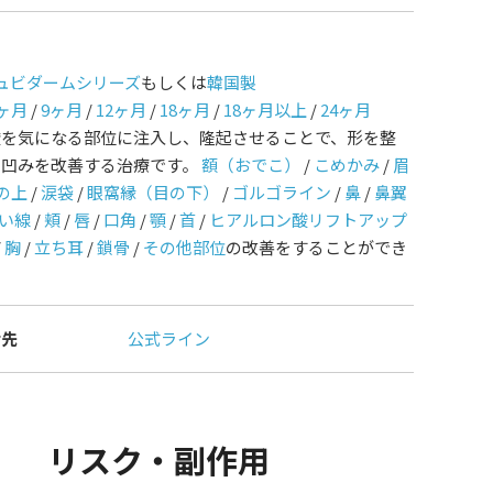
ュビダームシリーズ
もしくは
韓国製
ヶ月
/
9ヶ月
/
12ヶ月
/
18ヶ月
/
18ヶ月以上
/
24ヶ月
酸を気になる部位に注入し、隆起させることで、形を整
や凹みを改善する治療です。
額（おでこ）
/
こめかみ
/
眉
の上
/
涙袋
/
眼窩縁（目の下）
/
ゴルゴライン
/
鼻
/
鼻翼
い線
/
頬
/
唇
/
口角
/
顎
/
首
/
ヒアルロン酸リフトアップ
/
胸
/
立ち耳
/
鎖骨
/
その他部位
の改善をすることができ
せ先
公式ライン
リスク・副作用