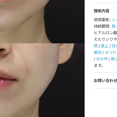
施術内容
護師一覧
規約
使用薬剤 :
ジ
持続期間 :
数
着情報
コラム
ヒアルロン
えたりシワ
間
/
眉上
/
目
基部
/
ほうれ
/
手の甲
/
膝
ます。
お問い合わ