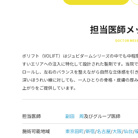
担当医師メ
DOCTOR MES
ボリフト（VOLIFT）はジュビダームシリーズの中でも中
すいエリアへの注入に特化して設計された製剤です。当院
ロールし、左右のバランスを整えながら自然な立体感を引き
深いほうれい線に対しても、一人ひとりの骨格・皮膚の厚
上がりをご提供しています。
担当医師
副田 周
及びグループ医師
施術可能地域
東京田町
/
新宿
/
名古屋
/
大阪
/
仙台
/