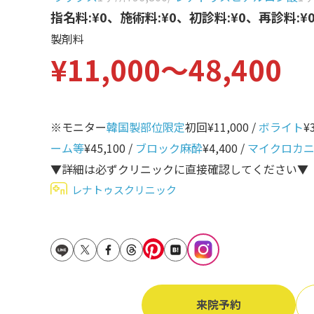
立ち耳
指名料:¥0、施術料:¥0、初診料:¥0、再診料:¥
60代
製剤料
鎖骨
70代
¥11,000〜48,400
手の甲
80代
膝
90代
胸
※モニター
韓国製部位限定
初回¥11,000 /
ボライト
¥
ーム等
¥45,100 /
ブロック麻酔
¥4,400 /
マイクロカ
Region
地域から探す
▼詳細は必ずクリニックに直接確認してください▼
レナトゥスクリニック
東京
大阪
名古屋
仙台
来院予約
福岡