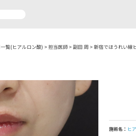
一覧(ヒアルロン酸)
>
担当医師
>
副田 周
>
新宿でほうれい線
アルロン酸注入症例一覧
運営元情報
療脱毛症例一覧
よくあるご質問
ートメイク症例一覧
お問い合わせ
リニック一覧
プライバシーポリシー
施術名：
ヒ
師一覧
未成年の方へ