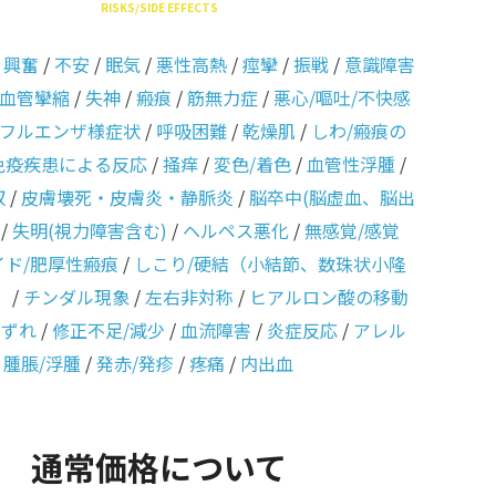
RISKS/SIDE EFFECTS
/
興奮
/
不安
/
眠気
/
悪性高熱
/
痙攣
/
振戦
/
意識障害
血管攣縮
/
失神
/
瘢痕
/
筋無力症
/
悪心/嘔吐/不快感
フルエンザ様症状
/
呼吸困難
/
乾燥肌
/
しわ/瘢痕の
免疫疾患による反応
/
掻痒
/
変色/着色
/
血管性浮腫
/
収
/
皮膚壊死・皮膚炎・静脈炎
/
脳卒中(脳虚血、脳出
/
失明(視力障害含む)
/
ヘルペス悪化
/
無感覚/感覚
イド/肥厚性瘢痕
/
しこり/硬結（小結節、数珠状小隆
）
/
チンダル現象
/
左右非対称
/
ヒアルロン酸の移動
のずれ
/
修正不足/減少
/
血流障害
/
炎症反応
/
アレル
/
腫脹/浮腫
/
発赤/発疹
/
疼痛
/
内出血
通常価格について