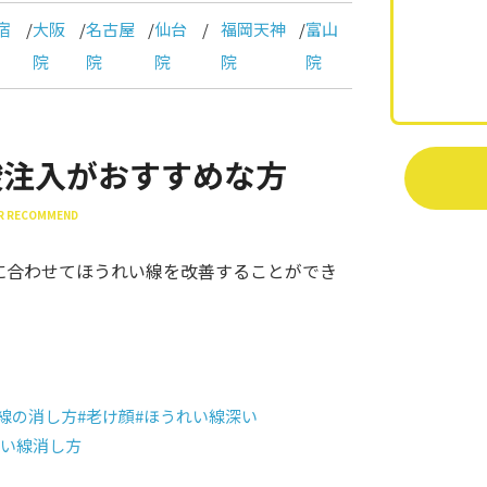
宿
/
大阪
/
名古屋
/
仙台
/
福岡天神
/
富山
院
院
院
院
院
酸注入がおすすめな方
ER RECOMMEND
に合わせてほうれい線を改善することができ
線の消し方
#老け顔
#ほうれい線深い
れい線消し方