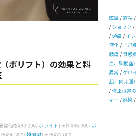
眩暈
/
霧視
/
ショック
/
/
頭痛
/
イン
深化
/
自己
膿瘍
/
骨吸
酸（ボリフト）の効果と料
血、脳梗塞)
異常
/
ケロ
医
起、肉芽腫
/
修正位置
ギー
/
感染
 通常価格
¥90,200
/
ボライト
1ヶ所
¥66,000
/
ボ
ヶ所
¥90,200
/
韓国製
1ヶ所
¥22,000