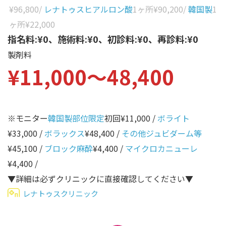
性別から探す
¥96,800
/
レナトゥスヒアルロン酸
1ヶ所
¥90,200
/
韓国製
1
ゴルゴライン
ヶ所
¥22,000
女性
鼻
指名料:¥0、施術料:¥0、初診料:¥0、再診料:¥0
男性
製剤料
ほうれい線
¥11,000〜48,400
その他
鼻翼基部
頬
Age
年代から探す
唇
※モニター
韓国製部位限定
初回¥11,000 /
ボライト
¥33,000 /
ボラックス
¥48,400 /
その他ジュビダーム等
口角
10代
¥45,100 /
ブロック麻酔
¥4,400 /
マイクロカニューレ
顎
20代
¥4,400 /
首
30代
▼詳細は必ずクリニックに直接確認してください▼
ヒアルロン酸リフトアッ
レナトゥスクリニック
40代
プ
50代