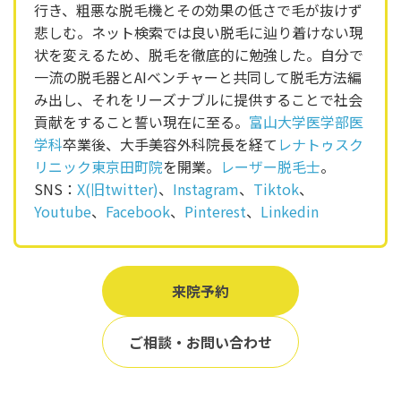
行き、粗悪な脱毛機とその効果の低さで毛が抜けず
悲しむ。ネット検索では良い脱毛に辿り着けない現
状を変えるため、脱毛を徹底的に勉強した。自分で
一流の脱毛器とAIベンチャーと共同して脱毛方法編
み出し、それをリーズナブルに提供することで社会
貢献をすること誓い現在に至る。
富山大学医学部医
学科
卒業後、大手美容外科院長を経て
レナトゥスク
リニック東京田町院
を開業。
レーザー脱毛士
。
SNS：
X(旧twitter)
、
Instagram
、
Tiktok
、
Youtube
、
Facebook
、
Pinterest
、
Linkedin
来院予約
ご相談・お問い合わせ