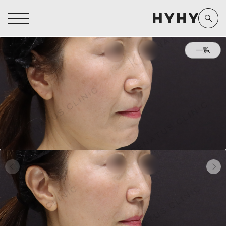
一覧
ヒアルロン酸注入症例一覧
運営元情報
ヒアルロン酸注入
医療脱毛
医療脱毛症例一覧
よくあるご質問
Doctor
Preparation
担当医師から探す
製剤から探す
アートメイク症例一覧
お問い合わせ
クリニック一覧
プライバシーポリシー
副田 周
ザーフ(XERF)
高橋 希
ボラックス
医師一覧
未成年の方へ
東山 麻伊子
ボリューマ
看護師一覧
規約
松村 仁
ボリフト
新着情報
コラム
泉 洋平
ボルベラ