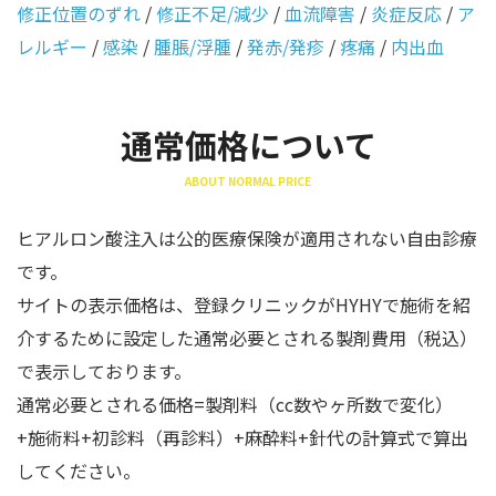
修正位置のずれ
/
修正不足/減少
/
血流障害
/
炎症反応
/
ア
レルギー
/
感染
/
腫脹/浮腫
/
発赤/発疹
/
疼痛
/
内出血
通常価格について
ABOUT NORMAL PRICE
ヒアルロン酸注入は公的医療保険が適用されない自由診療
です。
サイトの表示価格は、登録クリニックがHYHYで施術を紹
介するために設定した通常必要とされる製剤費用（税込）
で表示しております。
通常必要とされる価格=製剤料（cc数やヶ所数で変化）
+施術料+初診料（再診料）+麻酔料+針代の計算式で算出
してください。