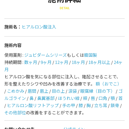
DETAIL
施術名：
ヒアルロン酸注入
施術内容
使用薬剤 :
ジュビダームシリーズ
もしくは
韓国製
持続期間 :
数ヶ月
/
9ヶ月
/
12ヶ月
/
18ヶ月
/
18ヶ月以上
/
24ヶ
月
ヒアルロン酸を気になる部位に注入し、隆起させることで、
形を整えたりシワや凹みを改善する治療です。
額（おでこ）
/
こめかみ
/
眉間
/
眉上
/
目の上
/
涙袋
/
眼窩縁（目の下）
/
ゴ
ルゴライン
/
鼻
/
鼻翼基部
/
ほうれい線
/
頬
/
唇
/
口角
/
顎
/
首
/
ヒアルロン酸リフトアップ
/
手の甲
/
膝
/
胸
/
立ち耳
/
鎖骨
/
その他部位
の改善をすることができます。