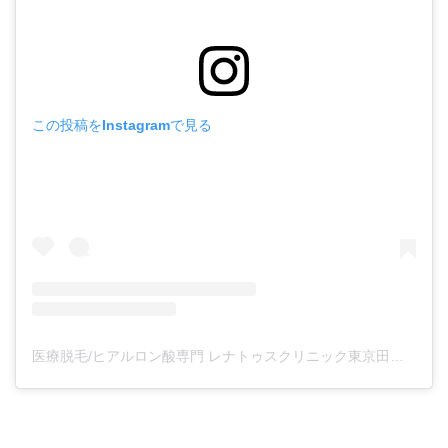
この投稿をInstagramで見る
医療脱毛/ヒアルロン酸専門 レナトゥスクリニック東京田町院 東山麻伊子(@dr.higashiyama)がシェアした投稿