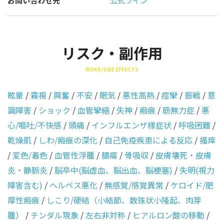
お問い合わせ先
公式ライン
リスク・副作用
RISKS/SIDE EFFECTS
眩暈
/
霧視
/
興奮
/
不安
/
眠気
/
悪性高熱
/
痙攣
/
振戦
/
意
識障害
/
ショック
/
血管攣縮
/
失神
/
瘢痕
/
筋無力症
/
悪
心/嘔吐/不快感
/
頭痛
/
インフルエンザ様症状
/
呼吸困難
/
乾燥肌
/
しわ/瘢痕の深化
/
自己免疫疾患による反応
/
掻痒
/
変色/着色
/
血管性浮腫
/
膿瘍
/
骨吸収
/
皮膚壊死・皮膚
炎・静脈炎
/
脳卒中(脳虚血、脳出血、脳梗塞)
/
失明(視力
障害含む)
/
ヘルペス悪化
/
無感覚/感覚異常
/
ケロイド/肥
厚性瘢痕
/
しこり/硬結（小結節、数珠状小隆起、肉芽
腫）
/
チンダル現象
/
左右非対称
/
ヒアルロン酸の移動
/