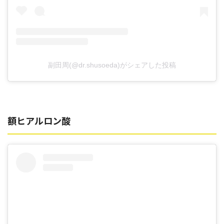
副田周(@dr.shusoeda)がシェアした投稿
額ヒアルロン酸