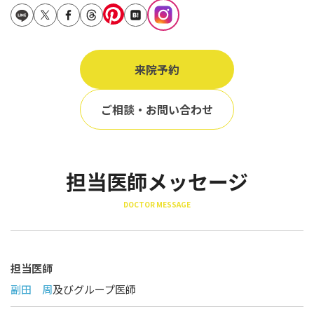
立ち耳
60代
鎖骨
70代
手の甲
来院予約
80代
膝
90代
ご相談・お問い合わせ
胸
Region
地域から探す
担当医師メッセージ
東京
DOCTOR MESSAGE
大阪
名古屋
担当医師
仙台
副田 周
及びグループ医師
福岡