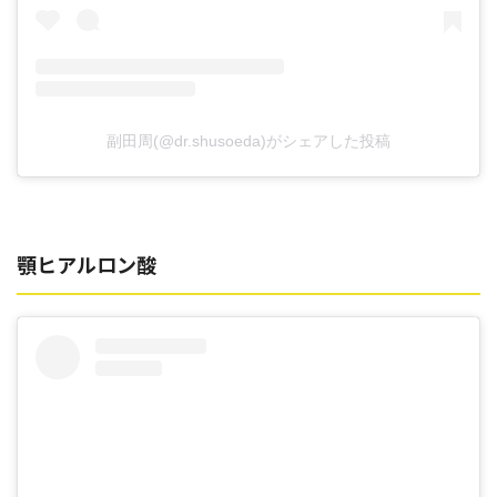
副田周(@dr.shusoeda)がシェアした投稿
顎ヒアルロン酸