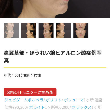
辻橋 勇祐
ボライト
阿部 竜介
レナトゥスヒアルロン酸
ダイヤモンドフィール/ピ
Parts
ネハ
部位から探す
スネコス
額
鼻翼基部・ほうれい線ヒアルロン酸症例写
リジュラン
真
こめかみ
ゴウリ
眉間
糸リフト
年代：
50代
性別：
女性
眉上
目の下のクマ取り
目の上
50%OFFモニター対象施術
その他
涙袋
ジュビダームボルベラ
/
ボリフト
/
ボリューマ
1ヶ所 通常
価格
¥90,200
/
ボライト
1ヶ所
¥66,000
/
ボラックス
1ヶ所
眼窩縁（目の下）
Gender