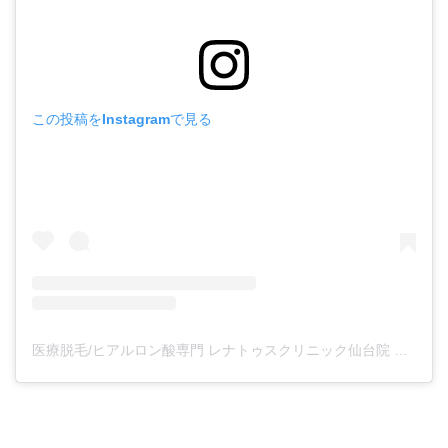
この投稿をInstagramで見る
医療脱毛/ヒアルロン酸専門 レナトゥスクリニック仙台院 高橋希(@renaclisendai)がシェアした投稿