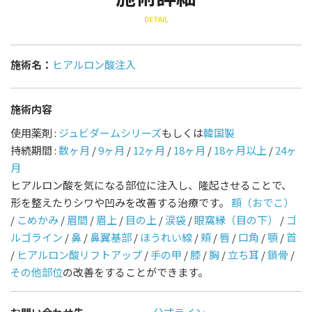
DETAIL
施術名：
ヒアルロン酸注入
施術内容
使用薬剤 :
ジュビダームシリーズ
もしくは
韓国製
持続期間 :
数ヶ月
/
9ヶ月
/
12ヶ月
/
18ヶ月
/
18ヶ月以上
/
24ヶ
月
ヒアルロン酸を気になる部位に注入し、隆起させることで、
形を整えたりシワや凹みを改善する治療です。
額（おでこ）
/
こめかみ
/
眉間
/
眉上
/
目の上
/
涙袋
/
眼窩縁（目の下）
/
ゴ
ルゴライン
/
鼻
/
鼻翼基部
/
ほうれい線
/
頬
/
唇
/
口角
/
顎
/
首
/
ヒアルロン酸リフトアップ
/
手の甲
/
膝
/
胸
/
立ち耳
/
鎖骨
/
その他部位
の改善をすることができます。