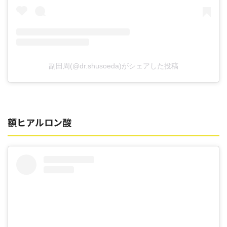
副田周(@dr.shusoeda)がシェアした投稿
額ヒアルロン酸