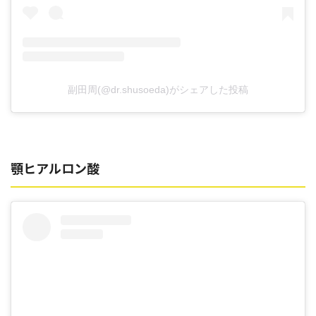
副田周(@dr.shusoeda)がシェアした投稿
顎ヒアルロン酸