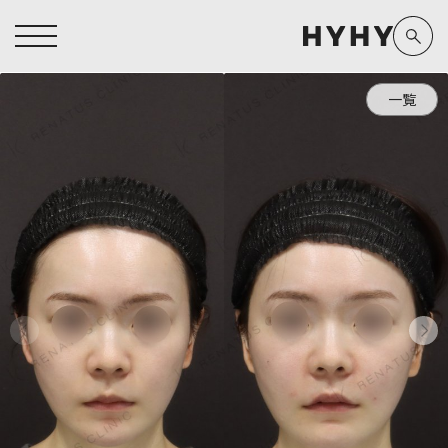
一覧
ヒアルロン酸注入症例一覧
運営元情報
ヒアルロン酸注入
医療脱毛
医療脱毛症例一覧
よくあるご質問
Doctor
Preparation
担当医師から探す
製剤から探す
アートメイク症例一覧
お問い合わせ
クリニック一覧
プライバシーポリシー
副田 周
ザーフ(XERF)
高橋 希
ボラックス
医師一覧
未成年の方へ
東山 麻伊子
ボリューマ
看護師一覧
規約
松村 仁
ボリフト
新着情報
コラム
泉 洋平
ボルベラ