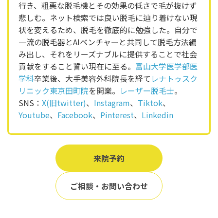
行き、粗悪な脱毛機とその効果の低さで毛が抜けず
悲しむ。ネット検索では良い脱毛に辿り着けない現
状を変えるため、脱毛を徹底的に勉強した。自分で
一流の脱毛器とAIベンチャーと共同して脱毛方法編
み出し、それをリーズナブルに提供することで社会
貢献をすること誓い現在に至る。
富山大学医学部医
学科
卒業後、大手美容外科院長を経て
レナトゥスク
リニック東京田町院
を開業。
レーザー脱毛士
。
SNS：
X(旧twitter)
、
Instagram
、
Tiktok
、
Youtube
、
Facebook
、
Pinterest
、
Linkedin
来院予約
ご相談・お問い合わせ