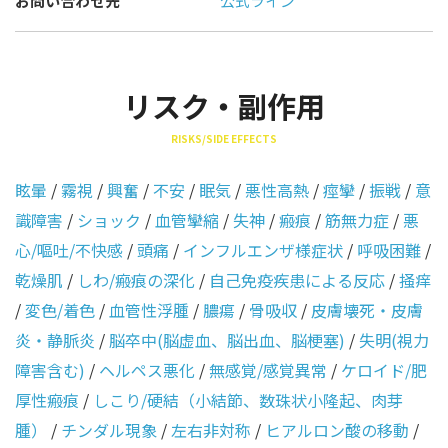
お問い合わせ先
公式ライン
リスク・副作用
RISKS/SIDE EFFECTS
眩暈
/
霧視
/
興奮
/
不安
/
眠気
/
悪性高熱
/
痙攣
/
振戦
/
意
識障害
/
ショック
/
血管攣縮
/
失神
/
瘢痕
/
筋無力症
/
悪
心/嘔吐/不快感
/
頭痛
/
インフルエンザ様症状
/
呼吸困難
/
乾燥肌
/
しわ/瘢痕の深化
/
自己免疫疾患による反応
/
掻痒
/
変色/着色
/
血管性浮腫
/
膿瘍
/
骨吸収
/
皮膚壊死・皮膚
炎・静脈炎
/
脳卒中(脳虚血、脳出血、脳梗塞)
/
失明(視力
障害含む)
/
ヘルペス悪化
/
無感覚/感覚異常
/
ケロイド/肥
厚性瘢痕
/
しこり/硬結（小結節、数珠状小隆起、肉芽
腫）
/
チンダル現象
/
左右非対称
/
ヒアルロン酸の移動
/