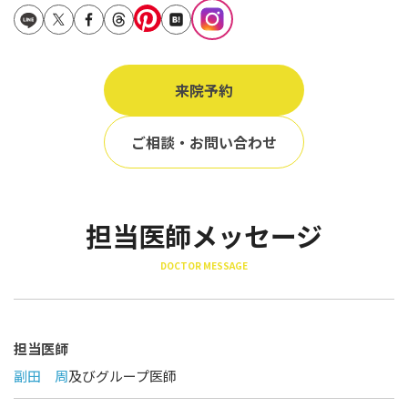
立ち耳
60代
鎖骨
70代
手の甲
来院予約
80代
膝
90代
ご相談・お問い合わせ
胸
Region
地域から探す
担当医師メッセージ
東京
DOCTOR MESSAGE
大阪
名古屋
担当医師
仙台
副田 周
及びグループ医師
福岡