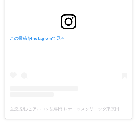
この投稿をInstagramで見る
医療脱毛/ヒアルロン酸専門 レナトゥスクリニック東京田町院 東山麻伊子(@dr.higashiyama)がシェアした投稿