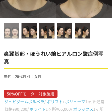
辻橋 勇祐
ボライト
阿部 竜介
レナトゥスヒアルロン酸
ダイヤモンドフィール/ピ
Parts
ネハ
部位から探す
スネコス
額
鼻翼基部・ほうれい線ヒアルロン酸症例写
リジュラン
真
こめかみ
ゴウリ
眉間
糸リフト
年代：
20代
性別：
女性
眉上
目の下のクマ取り
目の上
50%OFFモニター対象施術
その他
涙袋
ジュビダームボルベラ
/
ボリフト
/
ボリューマ
1ヶ所 通常
価格
¥90,200
/
ボライト
1ヶ所
¥66,000
/
ボラックス
1ヶ所
眼窩縁（目の下）
Gender