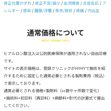
修正位置のずれ
/
修正不足/減少
/
血流障害
/
炎症反応
/
ア
レルギー
/
感染
/
腫脹/浮腫
/
発赤/発疹
/
疼痛
/
内出血
通常価格について
ABOUT NORMAL PRICE
ヒアルロン酸注入は公的医療保険が適用されない自由診療
です。
サイトの表示価格は、登録クリニックがHYHYで施術を紹
介するために設定した通常必要とされる製剤費用（税込）
で表示しております。
通常必要とされる価格=製剤料（cc数やヶ所数で変化）
+施術料+初診料（再診料）+麻酔料+針代の計算式で算出
してください。