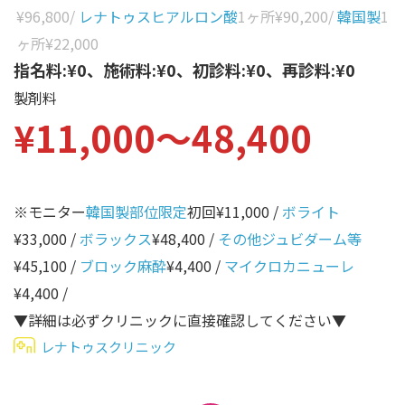
性別から探す
¥96,800
/
レナトゥスヒアルロン酸
1ヶ所
¥90,200
/
韓国製
1
ゴルゴライン
ヶ所
¥22,000
女性
鼻
指名料:¥0、施術料:¥0、初診料:¥0、再診料:¥0
男性
製剤料
ほうれい線
¥11,000〜48,400
その他
鼻翼基部
頬
Age
年代から探す
唇
※モニター
韓国製部位限定
初回¥11,000 /
ボライト
¥33,000 /
ボラックス
¥48,400 /
その他ジュビダーム等
口角
10代
¥45,100 /
ブロック麻酔
¥4,400 /
マイクロカニューレ
顎
20代
¥4,400 /
首
30代
▼詳細は必ずクリニックに直接確認してください▼
ヒアルロン酸リフトアッ
レナトゥスクリニック
40代
プ
50代