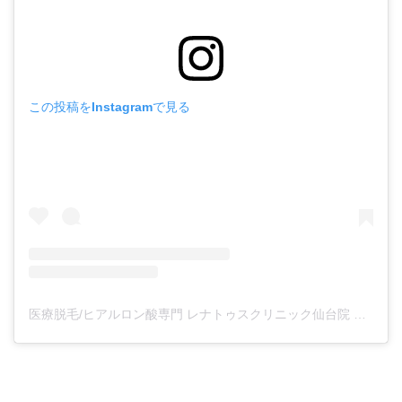
この投稿をInstagramで見る
医療脱毛/ヒアルロン酸専門 レナトゥスクリニック仙台院 高橋希(@renaclisendai)がシェアした投稿