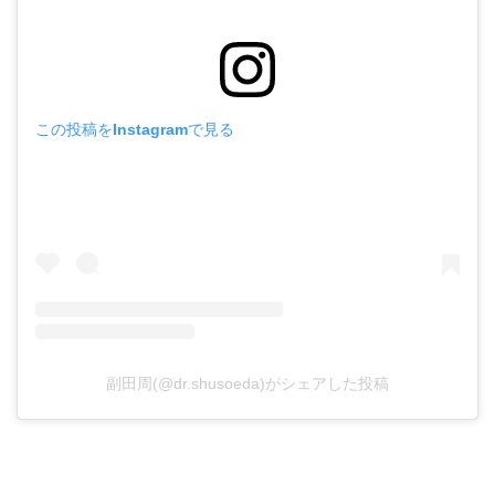
この投稿をInstagramで見る
副田周(@dr.shusoeda)がシェアした投稿