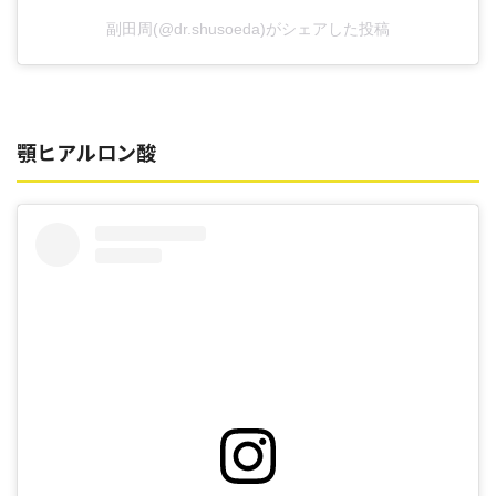
副田周(@dr.shusoeda)がシェアした投稿
顎ヒアルロン酸