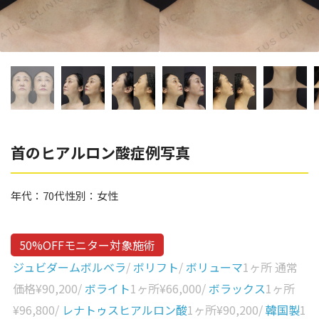
辻橋 勇祐
ボライト
阿部 竜介
レナトゥスヒアルロン酸
ダイヤモンドフィール/ピ
Parts
ネハ
部位から探す
スネコス
額
首のヒアルロン酸症例写真
リジュラン
こめかみ
ゴウリ
年代：
70代
性別：
女性
眉間
糸リフト
眉上
目の下のクマ取り
50%OFFモニター対象施術
目の上
ジュビダームボルベラ
/
ボリフト
/
ボリューマ
1ヶ所 通常
その他
涙袋
価格
¥90,200
/
ボライト
1ヶ所
¥66,000
/
ボラックス
1ヶ所
¥96,800
/
レナトゥスヒアルロン酸
1ヶ所
¥90,200
/
韓国製
1
眼窩縁（目の下）
Gender