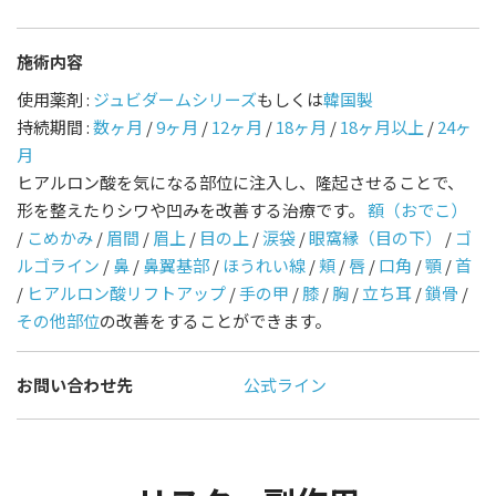
施術内容
使用薬剤 :
ジュビダームシリーズ
もしくは
韓国製
持続期間 :
数ヶ月
/
9ヶ月
/
12ヶ月
/
18ヶ月
/
18ヶ月以上
/
24ヶ
月
ヒアルロン酸を気になる部位に注入し、隆起させることで、
形を整えたりシワや凹みを改善する治療です。
額（おでこ）
/
こめかみ
/
眉間
/
眉上
/
目の上
/
涙袋
/
眼窩縁（目の下）
/
ゴ
ルゴライン
/
鼻
/
鼻翼基部
/
ほうれい線
/
頬
/
唇
/
口角
/
顎
/
首
/
ヒアルロン酸リフトアップ
/
手の甲
/
膝
/
胸
/
立ち耳
/
鎖骨
/
その他部位
の改善をすることができます。
お問い合わせ先
公式ライン