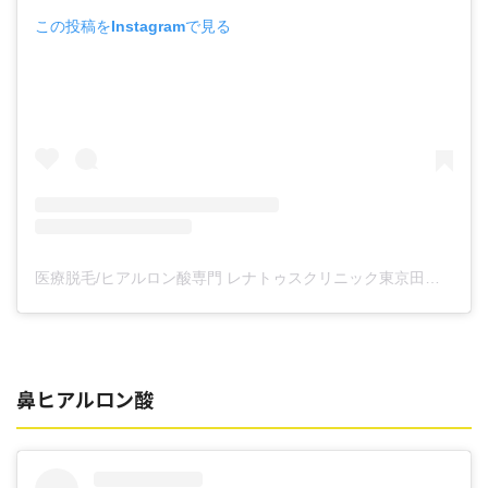
この投稿をInstagramで見る
医療脱毛/ヒアルロン酸専門 レナトゥスクリニック東京田町院 東山麻伊子(@dr.higashiyama)がシェアした投稿
鼻ヒアルロン酸