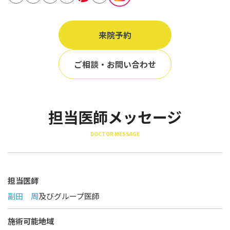
立ち耳
60代
鎖骨
70代
来院予約
手の甲
80代
膝
ご相談・お問い合わせ
90代
胸
Region
担当医師メッセージ
地域から探す
DOCTOR MESSAGE
東京
大阪
名古屋
担当医師
副田 周
及びグループ医師
仙台
福岡
施術可能地域