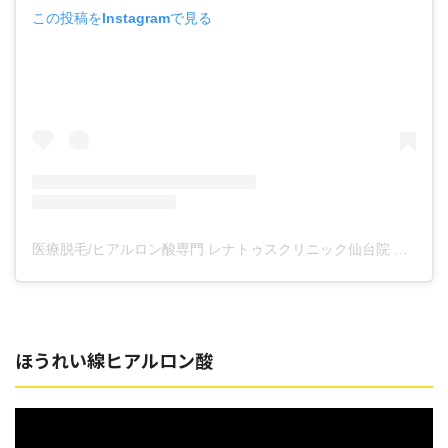
この投稿をInstagramで見る
医療脱毛/ヒアルロン酸専門 レナトゥスクリニック仙台院 高橋希(@renaclisendai)がシェアした投稿
ほうれい線ヒアルロン酸