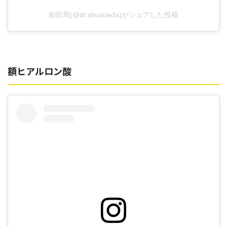
副田周(@dr.shusoeda)がシェアした投稿
額ヒアルロン酸