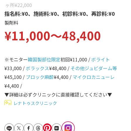
性別から探す
ヶ所
¥22,000
ゴルゴライン
指名料:¥0、施術料:¥0、初診料:¥0、再診料:¥0
女性
鼻
製剤料
男性
¥11,000〜48,400
ほうれい線
その他
鼻翼基部
頬
※モニター
韓国製部位限定
初回¥11,000 /
ボライト
Age
年代から探す
唇
¥33,000 /
ボラックス
¥48,400 /
その他ジュビダーム等
¥45,100 /
ブロック麻酔
¥4,400 /
マイクロカニューレ
口角
10代
¥4,400 /
顎
20代
▼詳細は必ずクリニックに直接確認してください▼
首
30代
レナトゥスクリニック
ヒアルロン酸リフトアッ
40代
プ
50代