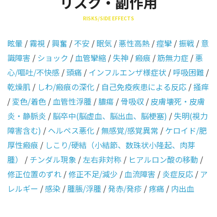
リスク・副作用
RISKS/SIDE EFFECTS
眩暈
/
霧視
/
興奮
/
不安
/
眠気
/
悪性高熱
/
痙攣
/
振戦
/
意
識障害
/
ショック
/
血管攣縮
/
失神
/
瘢痕
/
筋無力症
/
悪
心/嘔吐/不快感
/
頭痛
/
インフルエンザ様症状
/
呼吸困難
/
乾燥肌
/
しわ/瘢痕の深化
/
自己免疫疾患による反応
/
掻痒
/
変色/着色
/
血管性浮腫
/
膿瘍
/
骨吸収
/
皮膚壊死・皮膚
炎・静脈炎
/
脳卒中(脳虚血、脳出血、脳梗塞)
/
失明(視力
障害含む)
/
ヘルペス悪化
/
無感覚/感覚異常
/
ケロイド/肥
厚性瘢痕
/
しこり/硬結（小結節、数珠状小隆起、肉芽
腫）
/
チンダル現象
/
左右非対称
/
ヒアルロン酸の移動
/
修正位置のずれ
/
修正不足/減少
/
血流障害
/
炎症反応
/
ア
レルギー
/
感染
/
腫脹/浮腫
/
発赤/発疹
/
疼痛
/
内出血