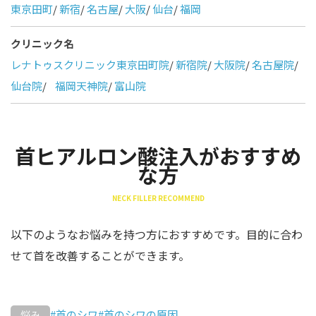
東京田町
/
新宿
/
名古屋
/
大阪
/
仙台
/
福岡
クリニック名
レナトゥスクリニック東京田町院
/
新宿院
/
大阪院
/
名古屋院
/
仙台院
/
福岡天神院
/
富山院
首ヒアルロン酸注入がおすすめ
な方
NECK FILLER RECOMMEND
以下のようなお悩みを持つ方におすすめです。目的に合わ
せて首を改善することができます。
#首のシワ
#首のシワの原因
悩み