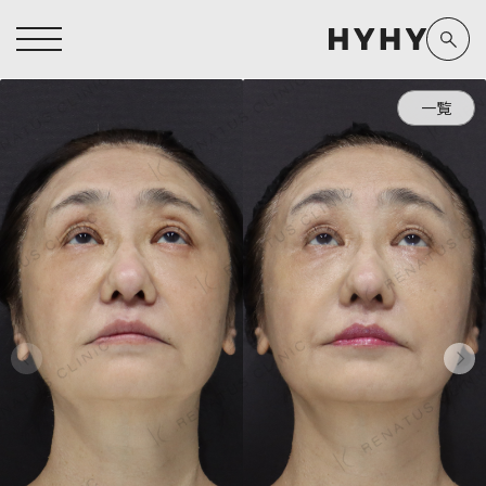
一覧
ヒアルロン酸注入症例一覧
運営元情報
ヒアルロン酸注入
医療脱毛
医療脱毛症例一覧
よくあるご質問
Doctor
Preparation
担当医師から探す
製剤から探す
アートメイク症例一覧
お問い合わせ
クリニック一覧
プライバシーポリシー
副田 周
ザーフ(XERF)
高橋 希
ボラックス
医師一覧
未成年の方へ
東山 麻伊子
ボリューマ
看護師一覧
規約
松村 仁
ボリフト
新着情報
コラム
泉 洋平
ボルベラ