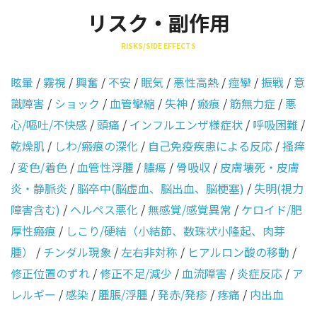
リスク・副作用
RISKS/SIDE EFFECTS
眩暈
/
霧視
/
興奮
/
不安
/
眠気
/
悪性高熱
/
痙攣
/
振戦
/
意
識障害
/
ショック
/
血管攣縮
/
失神
/
瘢痕
/
筋無力症
/
悪
心/嘔吐/不快感
/
頭痛
/
インフルエンザ様症状
/
呼吸困難
/
乾燥肌
/
しわ/瘢痕の深化
/
自己免疫疾患による反応
/
掻痒
/
変色/着色
/
血管性浮腫
/
膿瘍
/
骨吸収
/
皮膚壊死・皮膚
炎・静脈炎
/
脳卒中(脳虚血、脳出血、脳梗塞)
/
失明(視力
障害含む)
/
ヘルペス悪化
/
無感覚/感覚異常
/
ケロイド/肥
厚性瘢痕
/
しこり/硬結（小結節、数珠状小隆起、肉芽
腫）
/
チンダル現象
/
左右非対称
/
ヒアルロン酸の移動
/
修正位置のずれ
/
修正不足/減少
/
血流障害
/
炎症反応
/
ア
レルギー
/
感染
/
腫脹/浮腫
/
発赤/発疹
/
疼痛
/
内出血