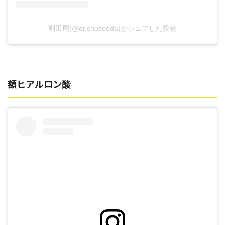
副田周(@dr.shusoeda)がシェアした投稿
額ヒアルロン酸