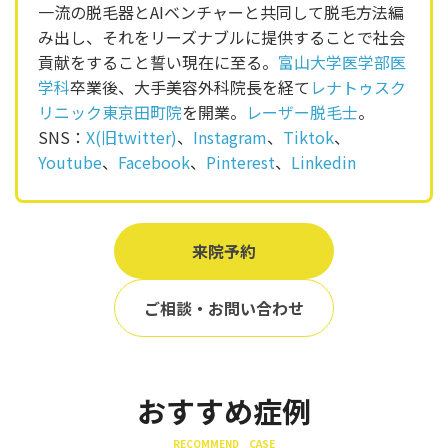
一流の脱毛器とAIベンチャーと共同して脱毛方法編
み出し、それをリーズナブルに提供することで社会
貢献をすること誓い現在に至る。
富山大学医学部医
学科
卒業後、大手美容外科院長を経て
レナトゥスク
リニック東京田町院
を開業。
レーザー脱毛士
。
SNS：
X(旧twitter)
、
Instagram
、
Tiktok
、
Youtube
、
Facebook
、
Pinterest
、
Linkedin
来院予約
ご相談・お問い合わせ
おすすめ症例
RECOMMEND CASE