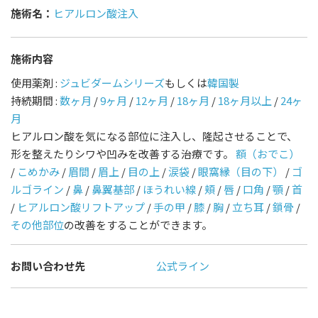
施術名：
ヒアルロン酸注入
施術内容
使用薬剤 :
ジュビダームシリーズ
もしくは
韓国製
持続期間 :
数ヶ月
/
9ヶ月
/
12ヶ月
/
18ヶ月
/
18ヶ月以上
/
24ヶ
月
ヒアルロン酸を気になる部位に注入し、隆起させることで、
形を整えたりシワや凹みを改善する治療です。
額（おでこ）
/
こめかみ
/
眉間
/
眉上
/
目の上
/
涙袋
/
眼窩縁（目の下）
/
ゴ
ルゴライン
/
鼻
/
鼻翼基部
/
ほうれい線
/
頬
/
唇
/
口角
/
顎
/
首
/
ヒアルロン酸リフトアップ
/
手の甲
/
膝
/
胸
/
立ち耳
/
鎖骨
/
その他部位
の改善をすることができます。
お問い合わせ先
公式ライン