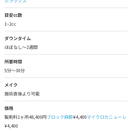
ボラックス
目安cc数
1~2cc
ダウンタイム
ほぼなし〜2週間
所要時間
5分～30分
メイク
施術直後より可能
価格
製剤料1ヶ所48,400円
ブロック麻酔
¥4,400
マイクロカニューレ
¥4,400