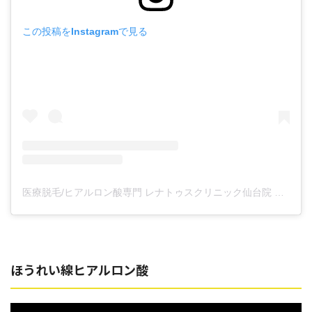
この投稿をInstagramで見る
医療脱毛/ヒアルロン酸専門 レナトゥスクリニック仙台院 高橋希(@renaclisendai)がシェアした投稿
ほうれい線ヒアルロン酸