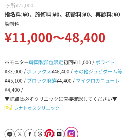
性別から探す
ヶ所
¥22,000
ゴルゴライン
指名料:¥0、施術料:¥0、初診料:¥0、再診料:¥0
女性
鼻
製剤料
男性
¥11,000〜48,400
ほうれい線
その他
鼻翼基部
頬
※モニター
韓国製部位限定
初回¥11,000 /
ボライト
Age
年代から探す
唇
¥33,000 /
ボラックス
¥48,400 /
その他ジュビダーム等
¥45,100 /
ブロック麻酔
¥4,400 /
マイクロカニューレ
口角
10代
¥4,400 /
顎
20代
▼詳細は必ずクリニックに直接確認してください▼
首
30代
レナトゥスクリニック
ヒアルロン酸リフトアッ
40代
プ
50代