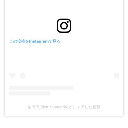
この投稿をInstagramで見る
副田周(@dr.shusoeda)がシェアした投稿