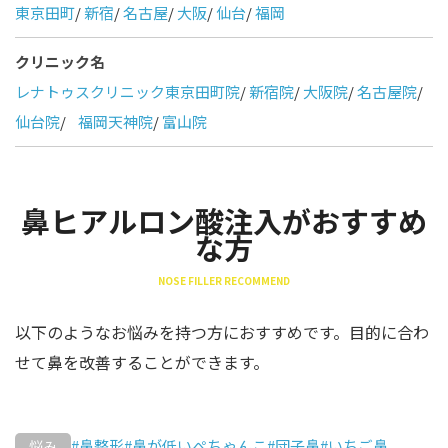
東京田町
/
新宿
/
名古屋
/
大阪
/
仙台
/
福岡
クリニック名
レナトゥスクリニック東京田町院
/
新宿院
/
大阪院
/
名古屋院
/
仙台院
/
福岡天神院
/
富山院
鼻ヒアルロン酸注入がおすすめ
な方
NOSE FILLER RECOMMEND
以下のようなお悩みを持つ方におすすめです。目的に合わ
せて鼻を改善することができます。
#鼻整形
#鼻が低いぺちゃんこ
#団子鼻
#いちご鼻
悩み