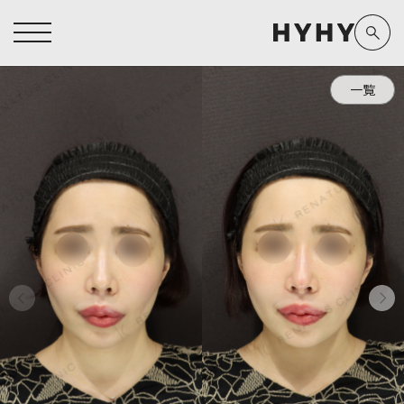
一覧
ヒアルロン酸注入症例一覧
運営元情報
ヒアルロン酸注入
医療脱毛
医療脱毛症例一覧
よくあるご質問
Doctor
Preparation
担当医師から探す
製剤から探す
アートメイク症例一覧
お問い合わせ
クリニック一覧
プライバシーポリシー
副田 周
ザーフ(XERF)
高橋 希
ボラックス
医師一覧
未成年の方へ
東山 麻伊子
ボリューマ
看護師一覧
規約
松村 仁
ボリフト
新着情報
コラム
泉 洋平
ボルベラ