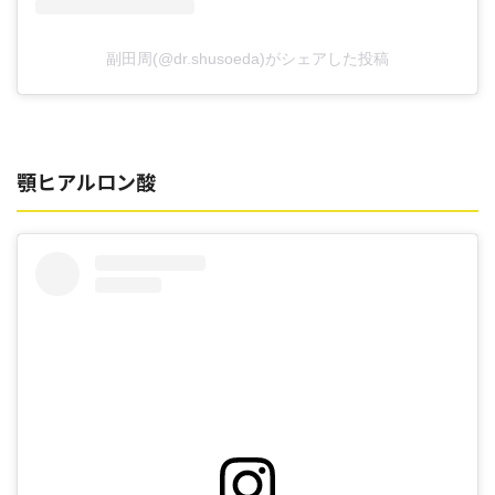
副田周(@dr.shusoeda)がシェアした投稿
顎ヒアルロン酸