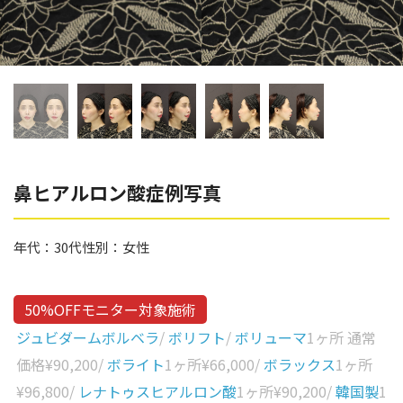
辻橋 勇祐
ボライト
阿部 竜介
レナトゥスヒアルロン酸
ダイヤモンドフィール/ピ
Parts
ネハ
部位から探す
スネコス
額
鼻ヒアルロン酸症例写真
リジュラン
こめかみ
ゴウリ
年代：
30代
性別：
女性
眉間
糸リフト
眉上
目の下のクマ取り
50%OFFモニター対象施術
目の上
ジュビダームボルベラ
/
ボリフト
/
ボリューマ
1ヶ所 通常
その他
涙袋
価格
¥90,200
/
ボライト
1ヶ所
¥66,000
/
ボラックス
1ヶ所
¥96,800
/
レナトゥスヒアルロン酸
1ヶ所
¥90,200
/
韓国製
1
眼窩縁（目の下）
Gender