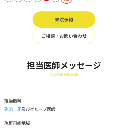
立ち耳
60代
鎖骨
70代
来院予約
手の甲
80代
膝
ご相談・お問い合わせ
90代
胸
Region
担当医師メッセージ
地域から探す
DOCTOR MESSAGE
東京
大阪
名古屋
担当医師
副田 周
及びグループ医師
仙台
福岡
施術可能地域