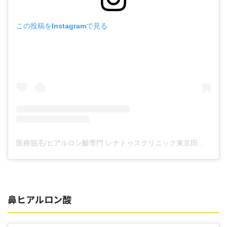
この投稿をInstagramで見る
医療脱毛/ヒアルロン酸専門 レナトゥスクリニック東京田町院 東山麻伊子(@dr.higashiyama)がシェアした投稿
鼻ヒアルロン酸