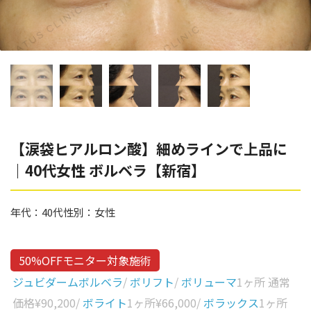
辻橋 勇祐
ボライト
阿部 竜介
レナトゥスヒアルロン酸
ダイヤモンドフィール/ピ
Parts
ネハ
部位から探す
スネコス
額
【涙袋ヒアルロン酸】細めラインで上品に
リジュラン
｜40代女性 ボルベラ【新宿】
こめかみ
ゴウリ
眉間
糸リフト
年代：
40代
性別：
女性
眉上
目の下のクマ取り
目の上
50%OFFモニター対象施術
その他
涙袋
ジュビダームボルベラ
/
ボリフト
/
ボリューマ
1ヶ所 通常
価格
¥90,200
/
ボライト
1ヶ所
¥66,000
/
ボラックス
1ヶ所
眼窩縁（目の下）
Gender