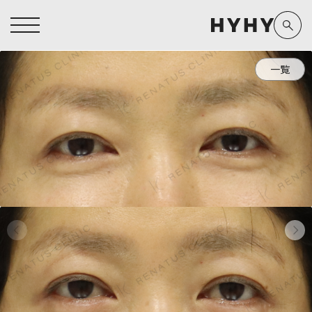
一覧
ヒアルロン酸注入症例一覧
運営元情報
ヒアルロン酸注入
医療脱毛
医療脱毛症例一覧
よくあるご質問
Doctor
Preparation
担当医師から探す
製剤から探す
アートメイク症例一覧
お問い合わせ
クリニック一覧
プライバシーポリシー
副田 周
ザーフ(XERF)
高橋 希
ボラックス
医師一覧
未成年の方へ
東山 麻伊子
ボリューマ
看護師一覧
規約
松村 仁
ボリフト
新着情報
コラム
泉 洋平
ボルベラ