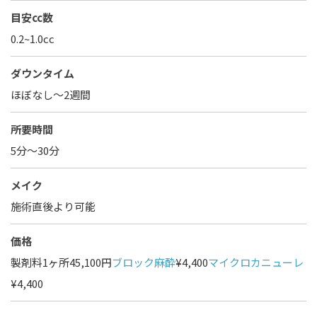
目安cc数
0.2~1.0cc
ダウンタイム
ほぼなし〜2週間
所要時間
5分～30分
メイク
施術直後より可能
価格
製剤料1ヶ所45,100円
ブロック麻酔
¥4,400
マイクロカニューレ
¥4,400