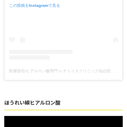
この投稿をInstagramで見る
医療脱毛/ヒアルロン酸専門 レナトゥスクリニック仙台院 高橋希(@renaclisendai)がシェアした投稿
ほうれい線ヒアルロン酸