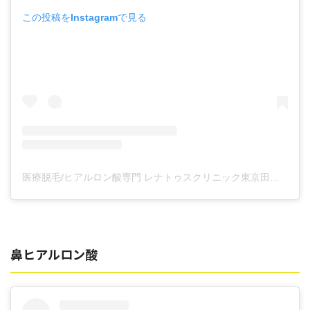
この投稿をInstagramで見る
医療脱毛/ヒアルロン酸専門 レナトゥスクリニック東京田町院 東山麻伊子(@dr.higashiyama)がシェアした投稿
鼻ヒアルロン酸