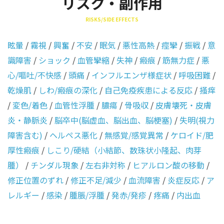
リスク・副作用
RISKS/SIDE EFFECTS
眩暈
/
霧視
/
興奮
/
不安
/
眠気
/
悪性高熱
/
痙攣
/
振戦
/
意
識障害
/
ショック
/
血管攣縮
/
失神
/
瘢痕
/
筋無力症
/
悪
心/嘔吐/不快感
/
頭痛
/
インフルエンザ様症状
/
呼吸困難
/
乾燥肌
/
しわ/瘢痕の深化
/
自己免疫疾患による反応
/
掻痒
/
変色/着色
/
血管性浮腫
/
膿瘍
/
骨吸収
/
皮膚壊死・皮膚
炎・静脈炎
/
脳卒中(脳虚血、脳出血、脳梗塞)
/
失明(視力
障害含む)
/
ヘルペス悪化
/
無感覚/感覚異常
/
ケロイド/肥
厚性瘢痕
/
しこり/硬結（小結節、数珠状小隆起、肉芽
腫）
/
チンダル現象
/
左右非対称
/
ヒアルロン酸の移動
/
修正位置のずれ
/
修正不足/減少
/
血流障害
/
炎症反応
/
ア
レルギー
/
感染
/
腫脹/浮腫
/
発赤/発疹
/
疼痛
/
内出血