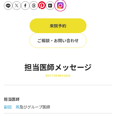
立ち耳
60代
鎖骨
70代
手の甲
来院予約
80代
膝
90代
ご相談・お問い合わせ
胸
Region
地域から探す
担当医師メッセージ
東京
DOCTOR MESSAGE
大阪
名古屋
担当医師
仙台
副田 周
及びグループ医師
福岡