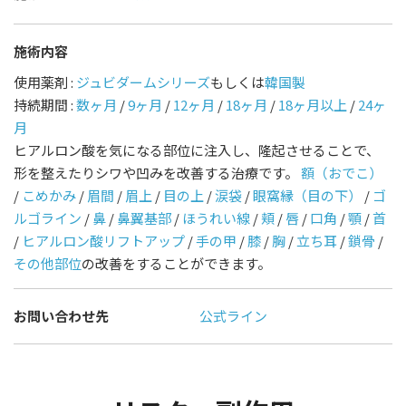
施術内容
使用薬剤 :
ジュビダームシリーズ
もしくは
韓国製
持続期間 :
数ヶ月
/
9ヶ月
/
12ヶ月
/
18ヶ月
/
18ヶ月以上
/
24ヶ
月
ヒアルロン酸を気になる部位に注入し、隆起させることで、
形を整えたりシワや凹みを改善する治療です。
額（おでこ）
/
こめかみ
/
眉間
/
眉上
/
目の上
/
涙袋
/
眼窩縁（目の下）
/
ゴ
ルゴライン
/
鼻
/
鼻翼基部
/
ほうれい線
/
頬
/
唇
/
口角
/
顎
/
首
/
ヒアルロン酸リフトアップ
/
手の甲
/
膝
/
胸
/
立ち耳
/
鎖骨
/
その他部位
の改善をすることができます。
お問い合わせ先
公式ライン