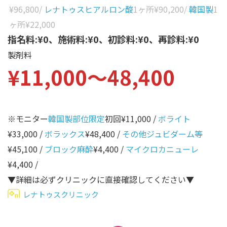
性別から探す
¥96,800
/
レナトゥスヒアルロン酸
1ヶ所
¥90,200
/
韓国製
1
ゴルゴライン
ヶ所
¥22,000
女性
鼻
指名料:¥0、施術料:¥0、初診料:¥0、再診料:¥0
男性
製剤料
ほうれい線
¥11,000〜48,400
その他
鼻翼基部
頬
Age
年代から探す
唇
※モニター
韓国製部位限定
初回¥11,000 /
ボライト
¥33,000 /
ボラックス
¥48,400 /
その他ジュビダーム等
口角
10代
¥45,100 /
ブロック麻酔
¥4,400 /
マイクロカニューレ
顎
20代
¥4,400 /
首
30代
▼詳細は必ずクリニックに直接確認してください▼
ヒアルロン酸リフトアッ
レナトゥスクリニック
40代
プ
50代