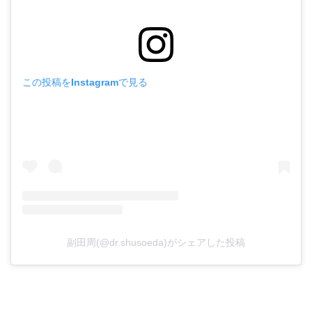
この投稿をInstagramで見る
副田周(@dr.shusoeda)がシェアした投稿