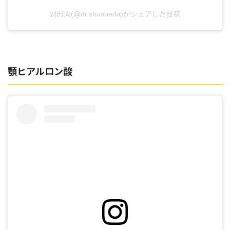
副田周(@dr.shusoeda)がシェアした投稿
顎ヒアルロン酸