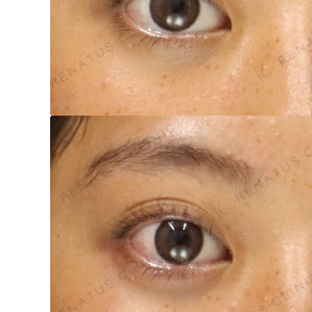
泉 洋平
ボルベラ
看
辻橋 勇祐
ボライト
阿部 竜介
レナトゥスヒアルロン酸
新
ダイヤモンドフィール/ピ
Parts
ネハ
部位から探す
スネコス
額
リジュラン
こめかみ
ゴウリ
眉間
糸リフト
眉上
目の下のクマ取り
目の上
その他
涙袋