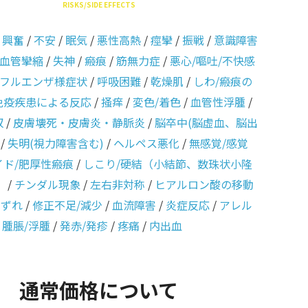
RISKS/SIDE EFFECTS
/
興奮
/
不安
/
眠気
/
悪性高熱
/
痙攣
/
振戦
/
意識障害
血管攣縮
/
失神
/
瘢痕
/
筋無力症
/
悪心/嘔吐/不快感
フルエンザ様症状
/
呼吸困難
/
乾燥肌
/
しわ/瘢痕の
免疫疾患による反応
/
掻痒
/
変色/着色
/
血管性浮腫
/
収
/
皮膚壊死・皮膚炎・静脈炎
/
脳卒中(脳虚血、脳出
/
失明(視力障害含む)
/
ヘルペス悪化
/
無感覚/感覚
イド/肥厚性瘢痕
/
しこり/硬結（小結節、数珠状小隆
）
/
チンダル現象
/
左右非対称
/
ヒアルロン酸の移動
のずれ
/
修正不足/減少
/
血流障害
/
炎症反応
/
アレル
/
腫脹/浮腫
/
発赤/発疹
/
疼痛
/
内出血
通常価格について