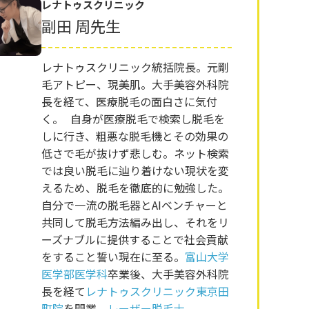
レナトゥスクリニック
副田 周先生
レナトゥスクリニック統括院長。元剛
毛アトピー、現美肌。大手美容外科院
長を経て、医療脱毛の面白さに気付
く。 自身が医療脱毛で検索し脱毛を
しに行き、粗悪な脱毛機とその効果の
低さで毛が抜けず悲しむ。ネット検索
では良い脱毛に辿り着けない現状を変
えるため、脱毛を徹底的に勉強した。
自分で一流の脱毛器とAIベンチャーと
共同して脱毛方法編み出し、それをリ
ーズナブルに提供することで社会貢献
をすること誓い現在に至る。
富山大学
医学部医学科
卒業後、大手美容外科院
長を経て
レナトゥスクリニック東京田
町院
を開業。
レーザー脱毛士
。