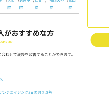
宿
/
大阪
/
名古屋
/
仙台
/
福岡天神
/
富山
院
院
院
院
院
入がおすすめな方
RECOMMEND
に合わせて涙袋を改善することができます。
化
#アンチエイジング
#目の開き改善