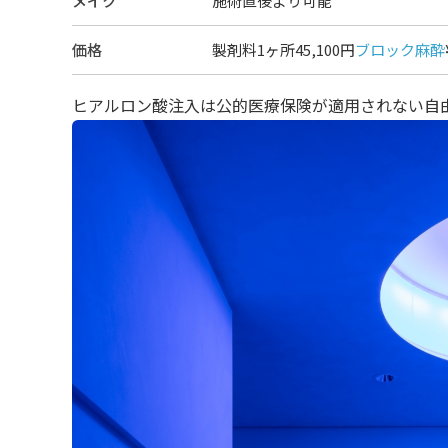
メイク
施術直後より可能
価格
製剤料1ヶ所45,100円
ブロック麻酔
ヒアルロン酸注入は公的医療保険が適用されない自