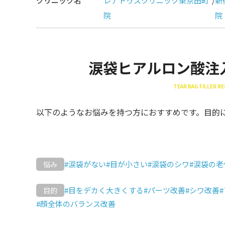
クリニック名
レナトゥスクリニック東京田町
/
新
院
院
涙袋ヒアルロン酸注
TEAR BAG FILLER 
以下のようなお悩みを持つ方におすすめです。目的
#涙袋がない
#目が小さい
#涙袋のシワ
#涙袋の老
悩み
#目をデカく大きくする
#パーツ改善
#シワ改善
目的
#顔全体のバランス改善