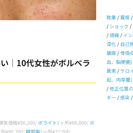
眩暈
/
霧視
/
ショック
/
/
頭痛
/
イン
深化
/
自己
膿瘍
/
骨吸
い｜10代女性がボルベラ
血、脳梗塞)
異常
/
ケロ
起、肉芽腫
/
修正位置
ギー
/
感染
 通常価格
¥90,200
/
ボライト
1ヶ所
¥66,000
/
ボ
ヶ所
¥90,200
/
韓国製
1ヶ所
¥22,000