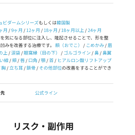
ュビダームシリーズ
もしくは
韓国製
ヶ月
/
9ヶ月
/
12ヶ月
/
18ヶ月
/
18ヶ月以上
/
24ヶ月
酸を気になる部位に注入し、隆起させることで、形を整
や凹みを改善する治療です。
額（おでこ）
/
こめかみ
/
眉
の上
/
涙袋
/
眼窩縁（目の下）
/
ゴルゴライン
/
鼻
/
鼻翼
い線
/
頬
/
唇
/
口角
/
顎
/
首
/
ヒアルロン酸リフトアップ
/
胸
/
立ち耳
/
鎖骨
/
その他部位
の改善をすることができ
せ先
公式ライン
リスク・副作用