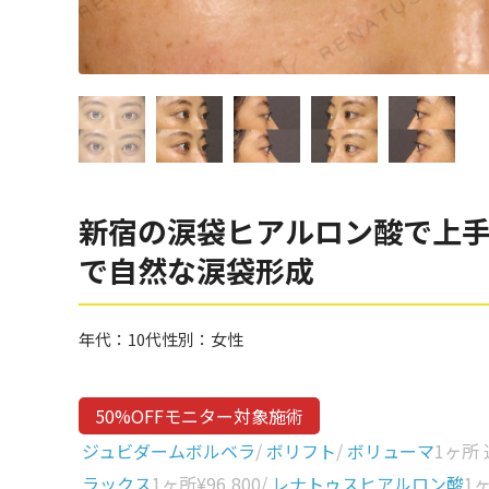
眼窩縁（目の下）
Gender
性別から探す
ゴルゴライン
女性
鼻
男性
ほうれい線
その他
鼻翼基部
新宿の涙袋ヒアルロン酸で上手
頬
Age
で自然な涙袋形成
年代から探す
唇
口角
10代
年代：
10代
性別：
女性
顎
20代
首
30代
50%OFFモニター対象施術
ヒアルロン酸リフトアッ
40代
ジュビダームボルベラ
/
ボリフト
/
ボリューマ
1ヶ所
プ
ラックス
1ヶ所
¥96,800
/
レナトゥスヒアルロン酸
1
50代