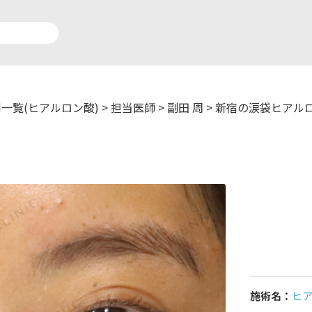
一覧(ヒアルロン酸)
>
担当医師
>
副田 周
>
新宿の涙袋ヒアル
アルロン酸注入症例一覧
運営元情報
療脱毛症例一覧
よくあるご質問
ートメイク症例一覧
お問い合わせ
リニック一覧
プライバシーポリシー
施術名：
ヒ
師一覧
未成年の方へ