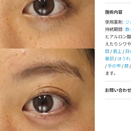
施術内容
護師一覧
規約
使用薬剤 :
ジ
持続期間 :
数
着情報
コラム
ヒアルロン
えたりシワ
間
/
眉上
/
目
基部
/
ほうれ
/
手の甲
/
膝
ます。
お問い合わ