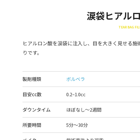
涙袋ヒアル
TEAR BAG FIL
ヒアルロン酸を涙袋に注入し、目を大きく見せる施
りです。
製剤種類
ボルベラ
目安cc数
0.2~1.0cc
ダウンタイム
ほぼなし〜2週間
所要時間
5分～30分