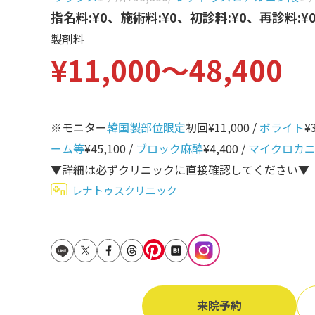
立ち耳
指名料:¥0、施術料:¥0、初診料:¥0、再診料:¥
60代
製剤料
鎖骨
70代
¥11,000〜48,400
手の甲
80代
膝
90代
胸
※モニター
韓国製部位限定
初回¥11,000 /
ボライト
¥
ーム等
¥45,100 /
ブロック麻酔
¥4,400 /
マイクロカ
Region
地域から探す
▼詳細は必ずクリニックに直接確認してください▼
レナトゥスクリニック
東京
大阪
名古屋
仙台
来院予約
福岡