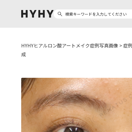
HYHYヒアルロン酸アートメイク症例写真画像
>
症例
ヒアルロン酸注入
医療脱毛
成
ヒ
Doctor
Preparation
医
担当医師から探す
製剤から探す
副田 周
ザーフ(XERF)
ア
高橋 希
ボラックス
ク
東山 麻伊子
ボリューマ
松村 仁
ボリフト
医