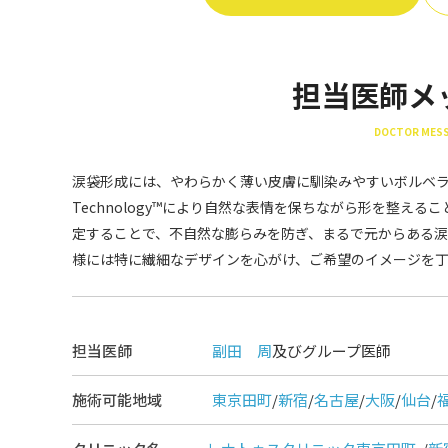
担当医師メ
DOCTOR MES
涙袋形成には、やわらかく薄い皮膚に馴染みやすいボルベラ（VO
Technology™により自然な表情を保ちながら形を整え
定することで、不自然な膨らみを防ぎ、まるで元からある涙
様には特に繊細なデザインを心がけ、ご希望のイメージを
担当医師
副田 周
及びグループ医師
施術可能地域
東京田町
/
新宿
/
名古屋
/
大阪
/
仙台
/