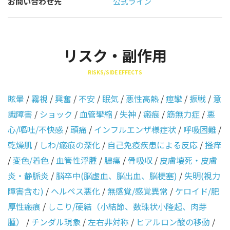
お問い合わせ先
公式ライン
リスク・副作用
RISKS/SIDE EFFECTS
眩暈
/
霧視
/
興奮
/
不安
/
眠気
/
悪性高熱
/
痙攣
/
振戦
/
意
識障害
/
ショック
/
血管攣縮
/
失神
/
瘢痕
/
筋無力症
/
悪
心/嘔吐/不快感
/
頭痛
/
インフルエンザ様症状
/
呼吸困難
/
乾燥肌
/
しわ/瘢痕の深化
/
自己免疫疾患による反応
/
掻痒
/
変色/着色
/
血管性浮腫
/
膿瘍
/
骨吸収
/
皮膚壊死・皮膚
炎・静脈炎
/
脳卒中(脳虚血、脳出血、脳梗塞)
/
失明(視力
障害含む)
/
ヘルペス悪化
/
無感覚/感覚異常
/
ケロイド/肥
厚性瘢痕
/
しこり/硬結（小結節、数珠状小隆起、肉芽
腫）
/
チンダル現象
/
左右非対称
/
ヒアルロン酸の移動
/