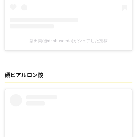
副田周(@dr.shusoeda)がシェアした投稿
額ヒアルロン酸