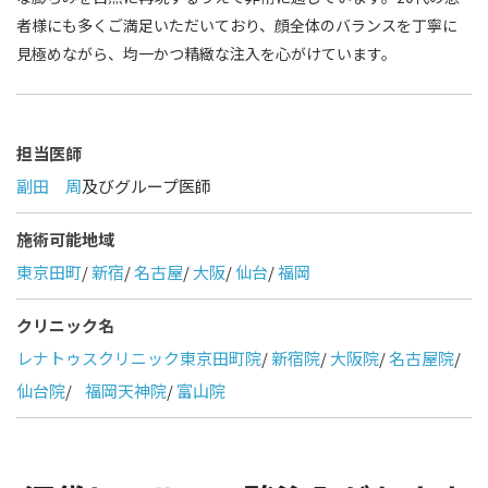
者様にも多くご満足いただいており、顔全体のバランスを丁寧に
見極めながら、均一かつ精緻な注入を心がけています。
担当医師
副田 周
及びグループ医師
施術可能地域
東京田町
/
新宿
/
名古屋
/
大阪
/
仙台
/
福岡
クリニック名
レナトゥスクリニック東京田町院
/
新宿院
/
大阪院
/
名古屋院
/
仙台院
/
福岡天神院
/
富山院