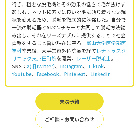
行き、粗悪な脱毛機とその効果の低さで毛が抜けず
悲しむ。ネット検索では良い脱毛に辿り着けない現
状を変えるため、脱毛を徹底的に勉強した。自分で
一流の脱毛器とAIベンチャーと共同して脱毛方法編
み出し、それをリーズナブルに提供することで社会
貢献をすること誓い現在に至る。
富山大学医学部医
学科
卒業後、大手美容外科院長を経て
レナトゥスク
リニック東京田町院
を開業。
レーザー脱毛士
。
SNS：
X(旧twitter)
、
Instagram
、
Tiktok
、
Youtube
、
Facebook
、
Pinterest
、
Linkedin
来院予約
ご相談・お問い合わせ