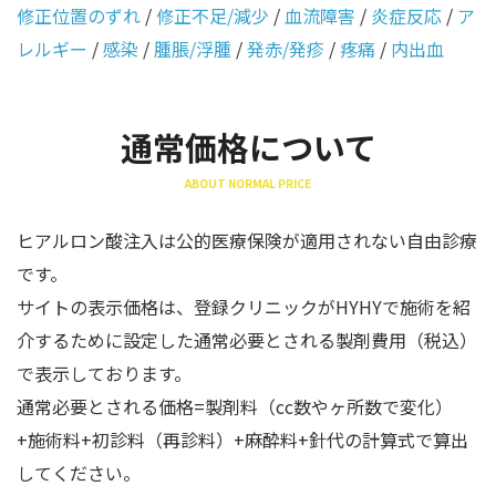
修正位置のずれ
/
修正不足/減少
/
血流障害
/
炎症反応
/
ア
レルギー
/
感染
/
腫脹/浮腫
/
発赤/発疹
/
疼痛
/
内出血
通常価格について
ABOUT NORMAL PRICE
ヒアルロン酸注入は公的医療保険が適用されない自由診療
です。
サイトの表示価格は、登録クリニックがHYHYで施術を紹
介するために設定した通常必要とされる製剤費用（税込）
で表示しております。
通常必要とされる価格=製剤料（cc数やヶ所数で変化）
+施術料+初診料（再診料）+麻酔料+針代の計算式で算出
してください。