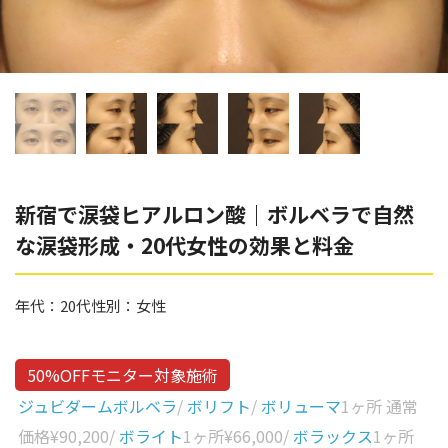
辻橋 勇祐
ボライト
阿部 竜介
レナトゥスヒアルロン酸
ダイヤモンドフィール/ピ
Parts
ネハ
部位から探す
スネコス
額
新宿で涙袋ヒアルロン酸｜ボルベラで自然
リジュラン
な涙袋形成・20代女性の効果と料金
こめかみ
ゴウリ
眉間
糸リフト
年代：
20代
性別：
女性
眉上
目の下のクマ取り
目の上
50%OFFモニター対象施術
その他
涙袋
ジュビダームボルベラ
/
ボリフト
/
ボリューマ
1ヶ所 通常
価格
¥90,200
/
ボライト
1ヶ所
¥66,000
/
ボラックス
1ヶ所
眼窩縁（目の下）
Gender