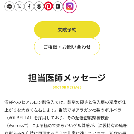
立ち耳
60代
鎖骨
70代
手の甲
来院予約
80代
膝
90代
ご相談・お問い合わせ
胸
Region
地域から探す
担当医師メッセージ
東京
DOCTOR MESSAGE
大阪
涙袋へのヒアルロン酸注入では、製剤の硬さと注入層の精度が仕
名古屋
上がりを大きく左右します。当院ではアラガン社製のボルベラ
仙台
（VOLBELLA）を採用しており、その超低密度架橋技術
（Vycross™）による極めて柔らかいゲル質感が、涙袋特有の繊細
福岡
な膨らみを自然に再現するうえで非常に適しています。20代の患