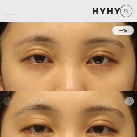
一覧
ヒアルロン酸注入症例一覧
運営元情報
ヒアルロン酸注入
医療脱毛
医療脱毛症例一覧
よくあるご質問
Doctor
Preparation
担当医師から探す
製剤から探す
アートメイク症例一覧
お問い合わせ
クリニック一覧
プライバシーポリシー
副田 周
ザーフ(XERF)
高橋 希
ボラックス
医師一覧
未成年の方へ
東山 麻伊子
ボリューマ
看護師一覧
規約
松村 仁
ボリフト
新着情報
コラム
泉 洋平
ボルベラ