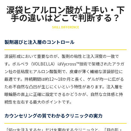
涙袋ヒアルロン酸が上手い・下
手の違いはどこで判断する？
SKILL DIFFERENCE
製剤選びと注入層のコントロール
涙袋形成において重要なのが、製剤の粘性と注入深度の一致で
す。ボルベラ（VOLBELLA）はVycross™技術で架橋されたアラガ
ン社の低粘度ヒアルロン酸製剤で、皮膚が薄く繊細な涙袋部位に
最適です。持続期間は約12〜18か月と長く、ゲルが均一に広がる
ため不自然な凸凹が生じにくいという特性があります。注入層を
眼輪筋の直上に正確に設定できるかどうかが、自然な立体感と持
続性を左右する最大のポイントです。
カウンセリングの質でわかるクリニックの実力
「何ccを注入するか」だけを案内するクリニックと、「目の形・