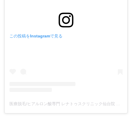
この投稿をInstagramで見る
医療脱毛/ヒアルロン酸専門 レナトゥスクリニック仙台院 高橋希(@renaclisendai)がシェアした投稿