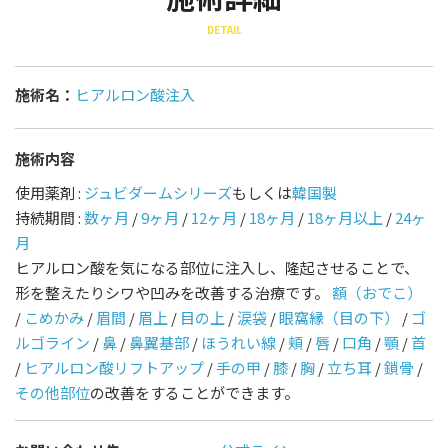
DETAIL
施術名：
ヒアルロン酸注入
施術内容
使用薬剤 :
ジュビダームシリーズ
もしくは
韓国製
持続期間 :
数ヶ月
/
9ヶ月
/
12ヶ月
/
18ヶ月
/
18ヶ月以上
/
24ヶ
月
ヒアルロン酸を気になる部位に注入し、隆起させることで、
形を整えたりシワや凹みを改善する治療です。
額（おでこ）
/
こめかみ
/
眉間
/
眉上
/
目の上
/
涙袋
/
眼窩縁（目の下）
/
ゴ
ルゴライン
/
鼻
/
鼻翼基部
/
ほうれい線
/
頬
/
唇
/
口角
/
顎
/
首
/
ヒアルロン酸リフトアップ
/
手の甲
/
膝
/
胸
/
立ち耳
/
鎖骨
/
その他部位
の改善をすることができます。