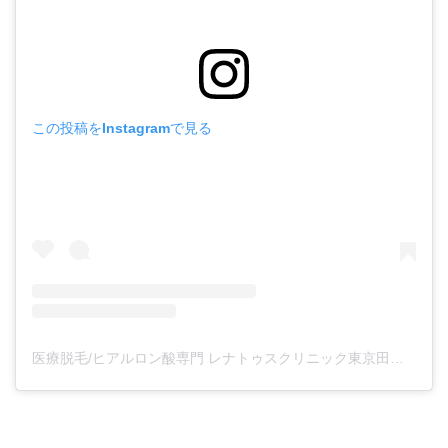
この投稿をInstagramで見る
医療脱毛/ヒアルロン酸専門 レナトゥスクリニック東京田町院 東山麻伊子(@dr.higashiyama)がシェアした投稿