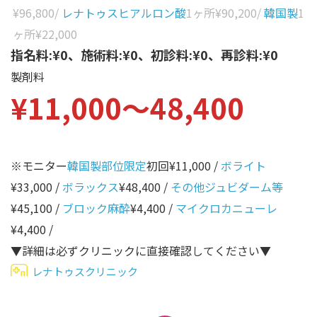
性別から探す
¥96,800
/
レナトゥスヒアルロン酸
1ヶ所
¥90,200
/
韓国製
1
ゴルゴライン
ヶ所
¥22,000
女性
鼻
指名料:¥0、施術料:¥0、初診料:¥0、再診料:¥0
男性
製剤料
ほうれい線
¥11,000〜48,400
その他
鼻翼基部
頬
Age
年代から探す
唇
※モニター
韓国製部位限定
初回¥11,000 /
ボライト
¥33,000 /
ボラックス
¥48,400 /
その他ジュビダーム等
口角
10代
¥45,100 /
ブロック麻酔
¥4,400 /
マイクロカニューレ
顎
20代
¥4,400 /
首
30代
▼詳細は必ずクリニックに直接確認してください▼
ヒアルロン酸リフトアッ
レナトゥスクリニック
40代
プ
50代