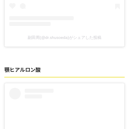
副田周(@dr.shusoeda)がシェアした投稿
顎ヒアルロン酸