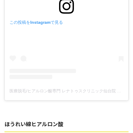
この投稿をInstagramで見る
医療脱毛/ヒアルロン酸専門 レナトゥスクリニック仙台院 高橋希(@renaclisendai)がシェアした投稿
ほうれい線ヒアルロン酸