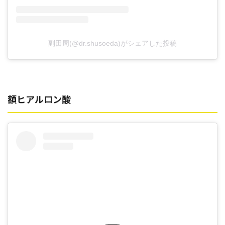
副田周(@dr.shusoeda)がシェアした投稿
額ヒアルロン酸