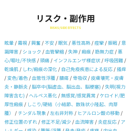
リスク・副作用
RISKS/SIDE EFFECTS
眩暈
/
霧視
/
興奮
/
不安
/
眠気
/
悪性高熱
/
痙攣
/
振戦
/
意
識障害
/
ショック
/
血管攣縮
/
失神
/
瘢痕
/
筋無力症
/
悪
心/嘔吐/不快感
/
頭痛
/
インフルエンザ様症状
/
呼吸困難
/
乾燥肌
/
しわ/瘢痕の深化
/
自己免疫疾患による反応
/
掻痒
/
変色/着色
/
血管性浮腫
/
膿瘍
/
骨吸収
/
皮膚壊死・皮膚
炎・静脈炎
/
脳卒中(脳虚血、脳出血、脳梗塞)
/
失明(視力
障害含む)
/
ヘルペス悪化
/
無感覚/感覚異常
/
ケロイド/肥
厚性瘢痕
/
しこり/硬結（小結節、数珠状小隆起、肉芽
腫）
/
チンダル現象
/
左右非対称
/
ヒアルロン酸の移動
/
修正位置のずれ
/
修正不足/減少
/
血流障害
/
炎症反応
/
ア
レルギー
/
感染
/
腫脹/浮腫
/
発赤/発疹
/
疼痛
/
内出血