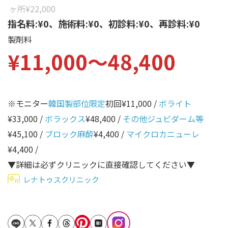
性別から探す
ヶ所
¥22,000
ゴルゴライン
指名料:¥0、施術料:¥0、初診料:¥0、再診料:¥0
女性
鼻
製剤料
男性
¥11,000〜48,400
ほうれい線
その他
鼻翼基部
頬
※モニター
韓国製部位限定
初回¥11,000 /
ボライト
Age
年代から探す
唇
¥33,000 /
ボラックス
¥48,400 /
その他ジュビダーム等
¥45,100 /
ブロック麻酔
¥4,400 /
マイクロカニューレ
口角
10代
¥4,400 /
顎
20代
▼詳細は必ずクリニックに直接確認してください▼
首
30代
レナトゥスクリニック
ヒアルロン酸リフトアッ
40代
プ
50代