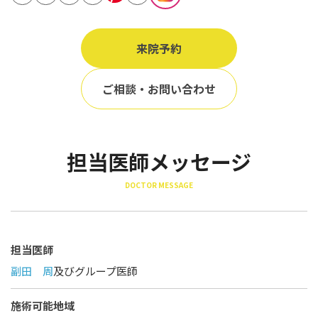
立ち耳
60代
鎖骨
70代
来院予約
手の甲
80代
膝
ご相談・お問い合わせ
90代
胸
Region
担当医師メッセージ
地域から探す
DOCTOR MESSAGE
東京
大阪
名古屋
担当医師
副田 周
及びグループ医師
仙台
福岡
施術可能地域