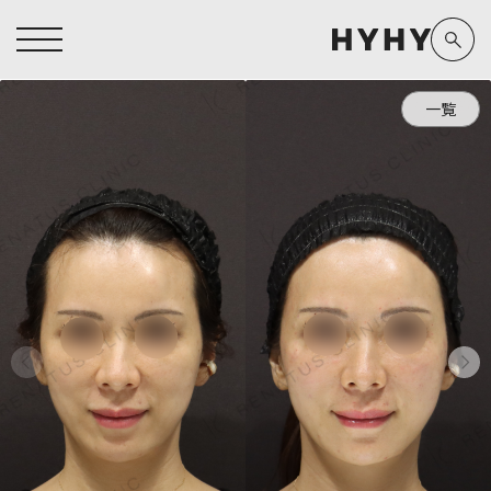
一覧
ヒアルロン酸注入症例一覧
運営元情報
ヒアルロン酸注入
医療脱毛
医療脱毛症例一覧
よくあるご質問
Doctor
Preparation
担当医師から探す
製剤から探す
アートメイク症例一覧
お問い合わせ
クリニック一覧
プライバシーポリシー
副田 周
ザーフ(XERF)
高橋 希
ボラックス
医師一覧
未成年の方へ
東山 麻伊子
ボリューマ
看護師一覧
規約
松村 仁
ボリフト
新着情報
コラム
泉 洋平
ボルベラ