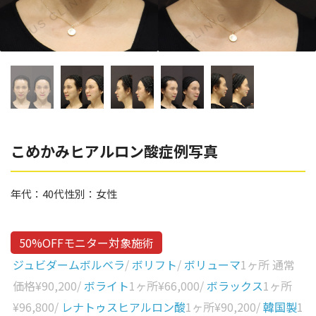
辻橋 勇祐
ボライト
阿部 竜介
レナトゥスヒアルロン酸
ダイヤモンドフィール/ピ
Parts
ネハ
部位から探す
スネコス
額
こめかみヒアルロン酸症例写真
リジュラン
こめかみ
ゴウリ
年代：
40代
性別：
女性
眉間
糸リフト
眉上
目の下のクマ取り
50%OFFモニター対象施術
目の上
ジュビダームボルベラ
/
ボリフト
/
ボリューマ
1ヶ所 通常
その他
涙袋
価格
¥90,200
/
ボライト
1ヶ所
¥66,000
/
ボラックス
1ヶ所
¥96,800
/
レナトゥスヒアルロン酸
1ヶ所
¥90,200
/
韓国製
1
眼窩縁（目の下）
Gender