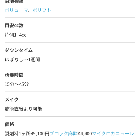
製剤種類
ボリューマ
、
ボリフト
目安cc数
片側1~4cc
ダウンタイム
ほぼなし〜1週間
所要時間
15分～45分
メイク
施術直後より可能
価格
製剤料1ヶ所45,100円
ブロック麻酔
¥4,400
マイクロカニューレ