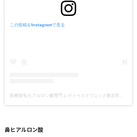
この投稿をInstagramで見る
医療脱毛/ヒアルロン酸専門 レナトゥスクリニック東京田町院 東山麻伊子(@dr.higashiyama)がシェアした投稿
鼻ヒアルロン酸