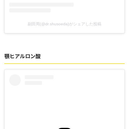
副田周(@dr.shusoeda)がシェアした投稿
顎ヒアルロン酸