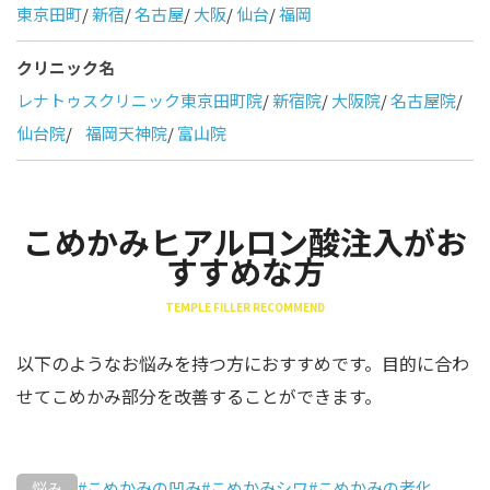
東京田町
/
新宿
/
名古屋
/
大阪
/
仙台
/
福岡
クリニック名
レナトゥスクリニック東京田町院
/
新宿院
/
大阪院
/
名古屋院
/
仙台院
/
福岡天神院
/
富山院
こめかみヒアルロン酸注入がお
すすめな方
TEMPLE FILLER RECOMMEND
以下のようなお悩みを持つ方におすすめです。目的に合わ
せてこめかみ部分を改善することができます。
#こめかみの凹み
#こめかみシワ
#こめかみの老化
悩み