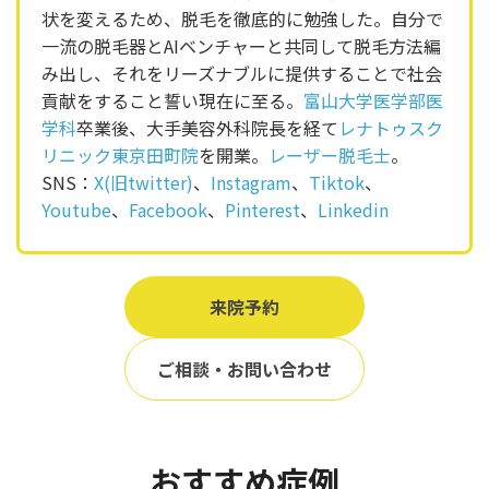
状を変えるため、脱毛を徹底的に勉強した。自分で
一流の脱毛器とAIベンチャーと共同して脱毛方法編
み出し、それをリーズナブルに提供することで社会
貢献をすること誓い現在に至る。
富山大学医学部医
学科
卒業後、大手美容外科院長を経て
レナトゥスク
リニック東京田町院
を開業。
レーザー脱毛士
。
SNS：
X(旧twitter)
、
Instagram
、
Tiktok
、
Youtube
、
Facebook
、
Pinterest
、
Linkedin
来院予約
ご相談・お問い合わせ
おすすめ症例