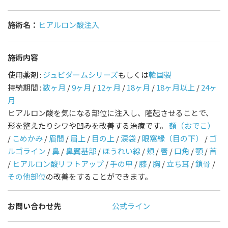
施術名：
ヒアルロン酸注入
施術内容
使用薬剤 :
ジュビダームシリーズ
もしくは
韓国製
持続期間 :
数ヶ月
/
9ヶ月
/
12ヶ月
/
18ヶ月
/
18ヶ月以上
/
24ヶ
月
ヒアルロン酸を気になる部位に注入し、隆起させることで、
形を整えたりシワや凹みを改善する治療です。
額（おでこ）
/
こめかみ
/
眉間
/
眉上
/
目の上
/
涙袋
/
眼窩縁（目の下）
/
ゴ
ルゴライン
/
鼻
/
鼻翼基部
/
ほうれい線
/
頬
/
唇
/
口角
/
顎
/
首
/
ヒアルロン酸リフトアップ
/
手の甲
/
膝
/
胸
/
立ち耳
/
鎖骨
/
その他部位
の改善をすることができます。
お問い合わせ先
公式ライン