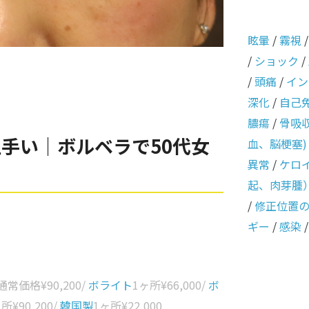
眩暈
/
霧視
/
ショック
/
/
頭痛
/
イン
深化
/
自己
膿瘍
/
骨吸
手い｜ボルベラで50代女
血、脳梗塞)
異常
/
ケロ
起、肉芽腫
/
修正位置
ギー
/
感染
 通常価格
¥90,200
/
ボライト
1ヶ所
¥66,000
/
ボ
ヶ所
¥90,200
/
韓国製
1ヶ所
¥22,000