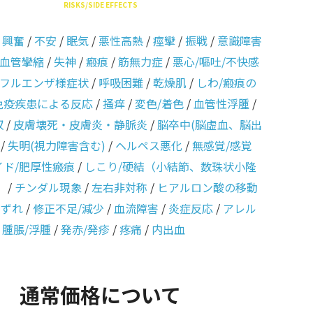
RISKS/SIDE EFFECTS
/
興奮
/
不安
/
眠気
/
悪性高熱
/
痙攣
/
振戦
/
意識障害
血管攣縮
/
失神
/
瘢痕
/
筋無力症
/
悪心/嘔吐/不快感
フルエンザ様症状
/
呼吸困難
/
乾燥肌
/
しわ/瘢痕の
免疫疾患による反応
/
掻痒
/
変色/着色
/
血管性浮腫
/
収
/
皮膚壊死・皮膚炎・静脈炎
/
脳卒中(脳虚血、脳出
/
失明(視力障害含む)
/
ヘルペス悪化
/
無感覚/感覚
イド/肥厚性瘢痕
/
しこり/硬結（小結節、数珠状小隆
）
/
チンダル現象
/
左右非対称
/
ヒアルロン酸の移動
のずれ
/
修正不足/減少
/
血流障害
/
炎症反応
/
アレル
/
腫脹/浮腫
/
発赤/発疹
/
疼痛
/
内出血
通常価格について