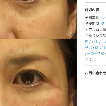
施術内容
護師一覧
規約
使用薬剤 :
ジ
持続期間 :
数
着情報
コラム
ヒアルロン
えたりシワ
間
/
眉上
/
目
基部
/
ほうれ
/
手の甲
/
膝
ます。
お問い合わ