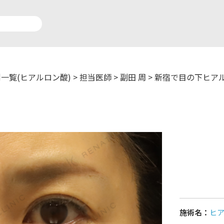
一覧(ヒアルロン酸)
>
担当医師
>
副田 周
>
新宿で目の下ヒア
アルロン酸注入症例一覧
運営元情報
療脱毛症例一覧
よくあるご質問
ートメイク症例一覧
お問い合わせ
リニック一覧
プライバシーポリシー
施術名：
ヒ
師一覧
未成年の方へ