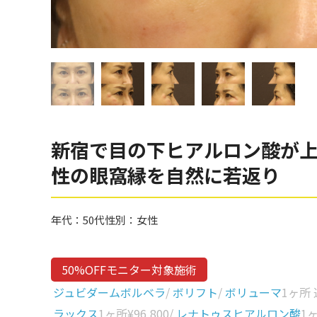
眼窩縁（目の下）
Gender
性別から探す
ゴルゴライン
女性
鼻
男性
ほうれい線
その他
鼻翼基部
新宿で目の下ヒアルロン酸が上
頬
Age
性の眼窩縁を自然に若返り
年代から探す
唇
口角
10代
年代：
50代
性別：
女性
顎
20代
首
30代
50%OFFモニター対象施術
ヒアルロン酸リフトアッ
40代
ジュビダームボルベラ
/
ボリフト
/
ボリューマ
1ヶ所
プ
ラックス
1ヶ所
¥96,800
/
レナトゥスヒアルロン酸
1
50代