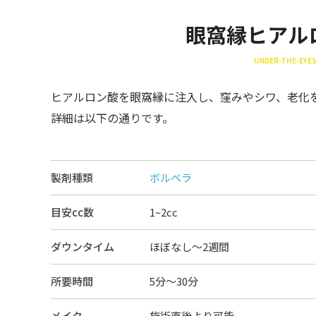
眼窩縁ヒアル
UNDER-THE-EYES
ヒアルロン酸を眼窩縁に注入し、窪みやシワ、老化
詳細は以下の通りです。
製剤種類
ボルベラ
目安cc数
1~2cc
ダウンタイム
ほぼなし〜2週間
所要時間
5分～30分
メイク
施術直後より可能