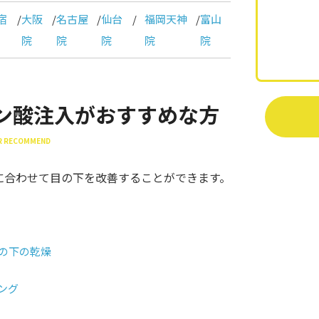
宿
/
大阪
/
名古屋
/
仙台
/
福岡天神
/
富山
院
院
院
院
院
ン酸注入がおすすめな方
ER RECOMMEND
に合わせて目の下を改善することができます。
目の下の乾燥
ング