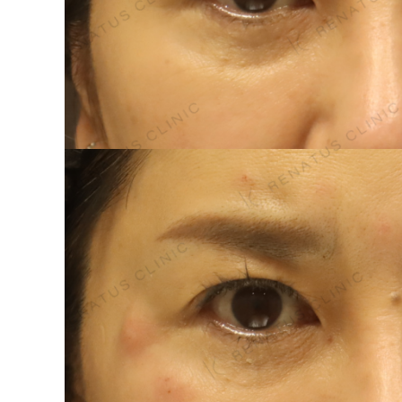
泉 洋平
ボルベラ
看
辻橋 勇祐
ボライト
阿部 竜介
レナトゥスヒアルロン酸
新
ダイヤモンドフィール/ピ
Parts
ネハ
部位から探す
スネコス
額
リジュラン
こめかみ
ゴウリ
眉間
糸リフト
眉上
目の下のクマ取り
目の上
その他
涙袋