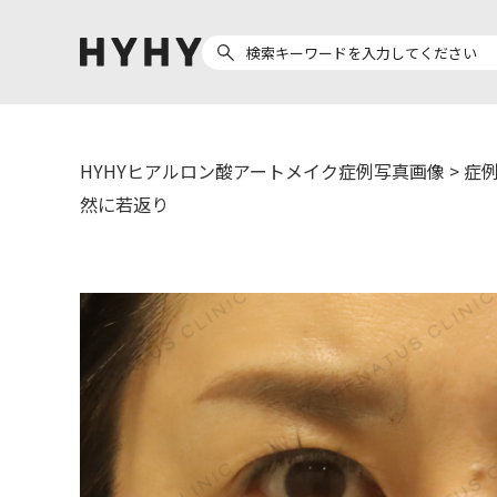
HYHYヒアルロン酸アートメイク症例写真画像
>
症例
ヒアルロン酸注入
医療脱毛
然に若返り
ヒ
Doctor
Preparation
医
担当医師から探す
製剤から探す
副田 周
ザーフ(XERF)
ア
高橋 希
ボラックス
ク
東山 麻伊子
ボリューマ
松村 仁
ボリフト
医