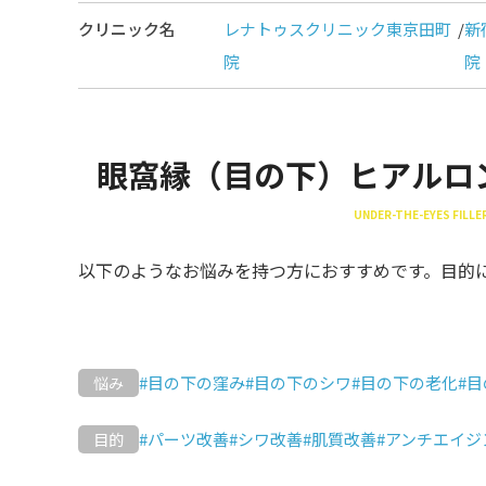
クリニック名
レナトゥスクリニック東京田町
/
新
院
院
眼窩縁（目の下）ヒアルロ
UNDER-THE-EYES FILL
以下のようなお悩みを持つ方におすすめです。目的
#目の下の窪み
#目の下のシワ
#目の下の老化
#
悩み
#パーツ改善
#シワ改善
#肌質改善
#アンチエイジ
目的