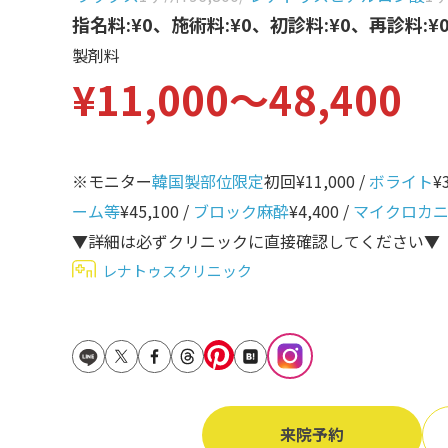
立ち耳
指名料:¥0、施術料:¥0、初診料:¥0、再診料:¥
60代
製剤料
鎖骨
70代
¥11,000〜48,400
手の甲
80代
膝
90代
胸
※モニター
韓国製部位限定
初回¥11,000 /
ボライト
¥
ーム等
¥45,100 /
ブロック麻酔
¥4,400 /
マイクロカ
Region
地域から探す
▼詳細は必ずクリニックに直接確認してください▼
レナトゥスクリニック
東京
大阪
名古屋
仙台
来院予約
福岡