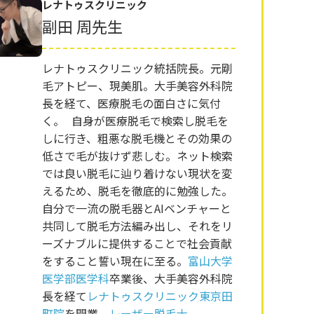
レナトゥスクリニック
副田 周先生
レナトゥスクリニック統括院長。元剛
毛アトピー、現美肌。大手美容外科院
長を経て、医療脱毛の面白さに気付
く。 自身が医療脱毛で検索し脱毛を
しに行き、粗悪な脱毛機とその効果の
低さで毛が抜けず悲しむ。ネット検索
では良い脱毛に辿り着けない現状を変
えるため、脱毛を徹底的に勉強した。
自分で一流の脱毛器とAIベンチャーと
共同して脱毛方法編み出し、それをリ
ーズナブルに提供することで社会貢献
をすること誓い現在に至る。
富山大学
医学部医学科
卒業後、大手美容外科院
長を経て
レナトゥスクリニック東京田
町院
を開業。
レーザー脱毛士
。