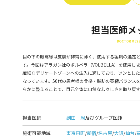
担当医師メ
DOCTOR MES
目の下の眼窩縁は皮膚が非常に薄く、使用する製剤の選定
す。今回はアラガン社のボルベラ（VOLBELLA）を使用
繊細なデリケートゾーンへの注入に適しており、ツンとし
なっています。50代の患者様の骨格・脂肪の萎縮バランス
らかに整えることで、目元全体に自然な若々しさを取り戻
担当医師
副田 周
及びグループ医師
施術可能地域
東京田町
/
新宿
/
名古屋
/
大阪
/
仙台
/