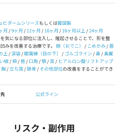
ュビダームシリーズ
もしくは
韓国製
ヶ月
/
9ヶ月
/
12ヶ月
/
18ヶ月
/
18ヶ月以上
/
24ヶ月
酸を気になる部位に注入し、隆起させることで、形を整
や凹みを改善する治療です。
額（おでこ）
/
こめかみ
/
眉
の上
/
涙袋
/
眼窩縁（目の下）
/
ゴルゴライン
/
鼻
/
鼻翼
い線
/
頬
/
唇
/
口角
/
顎
/
首
/
ヒアルロン酸リフトアップ
/
胸
/
立ち耳
/
鎖骨
/
その他部位
の改善をすることができ
せ先
公式ライン
リスク・副作用