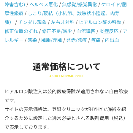
障害含む)
/
ヘルペス悪化
/
無感覚/感覚異常
/
ケロイド/肥
厚性瘢痕
/
しこり/硬結（小結節、数珠状小隆起、肉芽
腫）
/
チンダル現象
/
左右非対称
/
ヒアルロン酸の移動
/
修正位置のずれ
/
修正不足/減少
/
血流障害
/
炎症反応
/
ア
レルギー
/
感染
/
腫脹/浮腫
/
発赤/発疹
/
疼痛
/
内出血
通常価格について
ABOUT NORMAL PRICE
ヒアルロン酸注入は公的医療保険が適用されない自由診療
です。
サイトの表示価格は、登録クリニックがHYHYで施術を紹
介するために設定した通常必要とされる製剤費用（税込）
で表示しております。