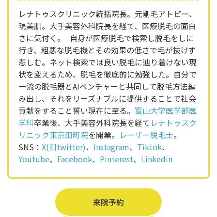
レナトゥスクリニック統括院長。元剛毛アトピー、
現美肌。大手美容外科院長を経て、医療脱毛の面白
さに気付く。 自身が医療脱毛で検索し脱毛をしに
行き、粗悪な脱毛機とその効果の低さで毛が抜けず
悲しむ。ネット検索では良い脱毛に辿り着けない現
状を変えるため、脱毛を徹底的に勉強した。自分で
一流の脱毛器とAIベンチャーと共同して脱毛方法編
み出し、それをリーズナブルに提供することで社会
貢献をすること誓い現在に至る。
富山大学医学部医
学科
卒業後、大手美容外科院長を経て
レナトゥスク
リニック東京田町院
を開業。
レーザー脱毛士
。
SNS：
X(旧twitter)
、
Instagram
、
Tiktok
、
Youtube
、
Facebook
、
Pinterest
、
Linkedin
来院予約