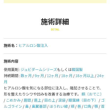
施術詳細
DETAIL
施術名：
ヒアルロン酸注入
施術内容
使用薬剤 :
ジュビダームシリーズ
もしくは
韓国製
持続期間 :
数ヶ月
/
9ヶ月
/
12ヶ月
/
18ヶ月
/
18ヶ月以上
/
24ヶ
月
ヒアルロン酸を気になる部位に注入し、隆起させることで、
形を整えたりシワや凹みを改善する治療です。
額（おでこ）
/
こめかみ
/
眉間
/
眉上
/
目の上
/
涙袋
/
眼窩縁（目の下）
/
ゴ
ルゴライン
/
鼻
/
鼻翼基部
/
ほうれい線
/
頬
/
唇
/
口角
/
顎
/
首