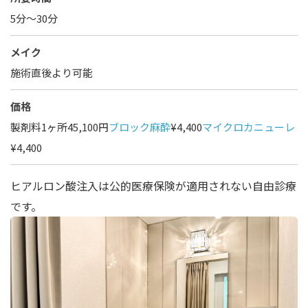
5分～30分
メイク
施術直後より可能
価格
製剤料1ヶ所45,100円
ブロック麻酔
¥4,400
マイクロカニューレ
¥4,400
ヒアルロン酸注入は公的医療保険が適用されない自由診療
です。