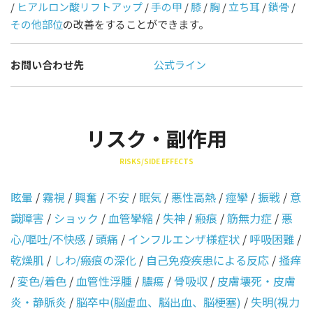
/
ヒアルロン酸リフトアップ
/
手の甲
/
膝
/
胸
/
立ち耳
/
鎖骨
/
その他部位
の改善をすることができます。
お問い合わせ先
公式ライン
リスク・副作用
RISKS/SIDE EFFECTS
眩暈
/
霧視
/
興奮
/
不安
/
眠気
/
悪性高熱
/
痙攣
/
振戦
/
意
識障害
/
ショック
/
血管攣縮
/
失神
/
瘢痕
/
筋無力症
/
悪
心/嘔吐/不快感
/
頭痛
/
インフルエンザ様症状
/
呼吸困難
/
乾燥肌
/
しわ/瘢痕の深化
/
自己免疫疾患による反応
/
掻痒
/
変色/着色
/
血管性浮腫
/
膿瘍
/
骨吸収
/
皮膚壊死・皮膚
炎・静脈炎
/
脳卒中(脳虚血、脳出血、脳梗塞)
/
失明(視力