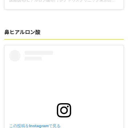
医療脱毛/ヒアルロン酸専門 レナトゥスクリニック東京田町院 東山麻伊子(@dr.higashiyama)がシェアした投稿
鼻ヒアルロン酸
この投稿をInstagramで見る