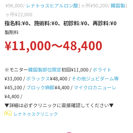
性別から探す
¥96,800
/
レナトゥスヒアルロン酸
1ヶ所
¥90,200
/
韓国製
1
ゴルゴライン
ヶ所
¥22,000
女性
鼻
指名料:¥0、施術料:¥0、初診料:¥0、再診料:¥0
男性
製剤料
ほうれい線
¥11,000〜48,400
その他
鼻翼基部
頬
Age
年代から探す
唇
※モニター
韓国製部位限定
初回¥11,000 /
ボライト
¥33,000 /
ボラックス
¥48,400 /
その他ジュビダーム等
口角
10代
¥45,100 /
ブロック麻酔
¥4,400 /
マイクロカニューレ
顎
20代
¥4,400 /
首
30代
▼詳細は必ずクリニックに直接確認してください▼
ヒアルロン酸リフトアッ
レナトゥスクリニック
40代
プ
50代