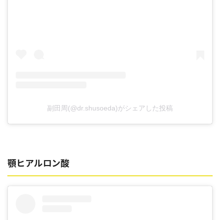
副田周(@dr.shusoeda)がシェアした投稿
顎ヒアルロン酸