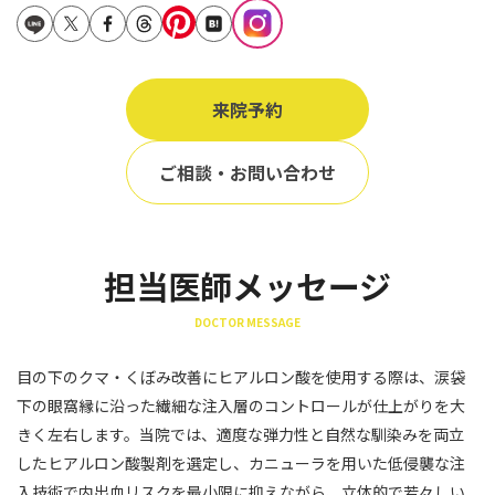
立ち耳
60代
鎖骨
70代
手の甲
来院予約
80代
膝
90代
ご相談・お問い合わせ
胸
Region
地域から探す
担当医師メッセージ
東京
DOCTOR MESSAGE
大阪
目の下のクマ・くぼみ改善にヒアルロン酸を使用する際は、涙袋
名古屋
下の眼窩縁に沿った繊細な注入層のコントロールが仕上がりを大
仙台
きく左右します。当院では、適度な弾力性と自然な馴染みを両立
したヒアルロン酸製剤を選定し、カニューラを用いた低侵襲な注
福岡
入技術で内出血リスクを最小限に抑えながら、立体的で若々しい