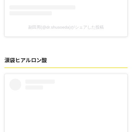
副田周(@dr.shusoeda)がシェアした投稿
涙袋ヒアルロン酸