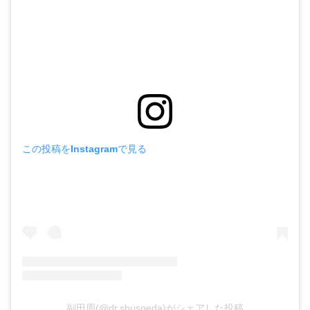
この投稿をInstagramで見る
副田周(@dr.shusoeda)がシェアした投稿