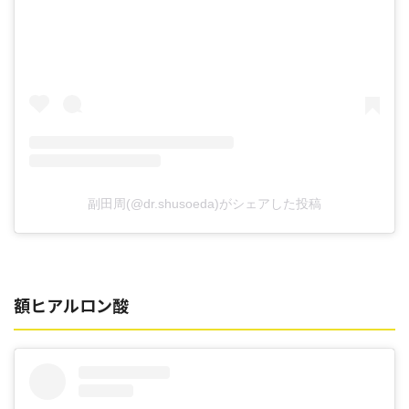
副田周(@dr.shusoeda)がシェアした投稿
額ヒアルロン酸