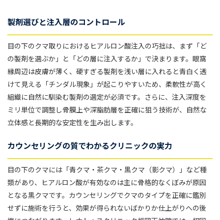
製剤選びと注入層のコントロール
目の下のクマ取りにおけるヒアルロン酸注入の巧拙は、まず「ど
の製剤を選ぶか」と「どの層に注入するか」で決まります。眼窩
縁周辺は皮膚が薄く、硬すぎる製剤を浅い層に入れると青白く透
けて見える「チンダル現象」が起こりやすいため、柔軟性が高く
組織に自然に馴染む製剤の選定が必須です。さらに、注入深度を
ミリ単位で調整し骨膜上や深脂肪層を正確に狙う技術が、自然な
立体感と長期的な安定性を生み出します。
カウンセリングの質でわかるクリニックの実力
目の下のクマには「青クマ・茶クマ・黒クマ（影クマ）」など種
類があり、ヒアルロン酸が有効なのは主に骨格的なくぼみが原因
となる黒クマです。カウンセリングでクマのタイプを正確に鑑別
せずに施術を行うと、効果が得られないばかりか仕上がりへの後