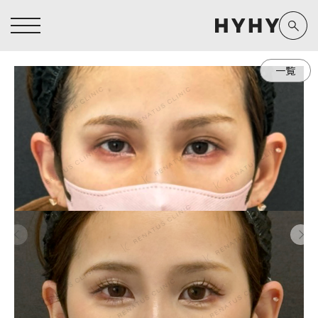
一覧
ヒアルロン酸注入症例一覧
運営元情報
ヒアルロン酸注入
医療脱毛
医療脱毛症例一覧
よくあるご質問
Doctor
Preparation
担当医師から探す
製剤から探す
アートメイク症例一覧
お問い合わせ
クリニック一覧
プライバシーポリシー
副田 周
ザーフ(XERF)
高橋 希
ボラックス
医師一覧
未成年の方へ
東山 麻伊子
ボリューマ
看護師一覧
規約
松村 仁
ボリフト
新着情報
コラム
泉 洋平
ボルベラ