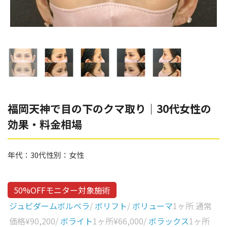
辻橋 勇祐
ボライト
阿部 竜介
レナトゥスヒアルロン酸
ダイヤモンドフィール/ピ
Parts
ネハ
部位から探す
スネコス
額
福岡天神で目の下のクマ取り｜30代女性の
リジュラン
効果・料金相場
こめかみ
ゴウリ
眉間
糸リフト
年代：
30代
性別：
女性
眉上
目の下のクマ取り
目の上
50%OFFモニター対象施術
その他
涙袋
ジュビダームボルベラ
/
ボリフト
/
ボリューマ
1ヶ所 通常
価格
¥90,200
/
ボライト
1ヶ所
¥66,000
/
ボラックス
1ヶ所
眼窩縁（目の下）
Gender