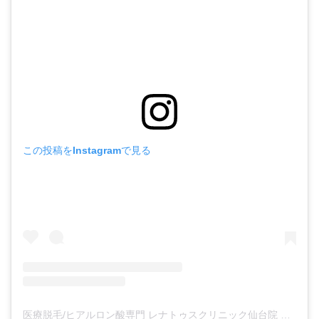
この投稿をInstagramで見る
医療脱毛/ヒアルロン酸専門 レナトゥスクリニック仙台院 高橋希(@renaclisendai)がシェアした投稿