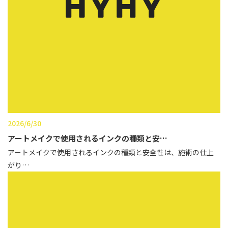
性別から探す
ゴルゴライン
女性
鼻
男性
ほうれい線
その他
鼻翼基部
頬
Age
年代から探す
唇
2026/6/30
口角
アートメイクで使用されるインクの種類と安…
10代
アートメイクで使用されるインクの種類と安全性は、施術の仕上
顎
20代
がり…
首
30代
ヒアルロン酸リフトアッ
40代
プ
50代