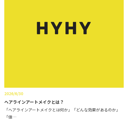
立ち耳
60代
鎖骨
70代
手の甲
80代
膝
90代
胸
Region
地域から探す
東京
大阪
2026/6/30
名古屋
ヘアラインアートメイクとは？
「ヘアラインアートメイクとは何か」「どんな効果があるのか」
仙台
「値…
福岡