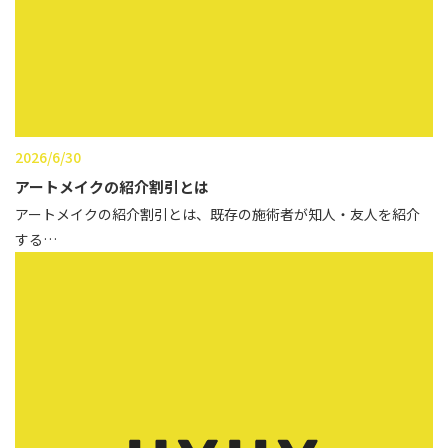
辻橋 勇祐
ボライト
阿部 竜介
レナトゥスヒアルロン酸
ダイヤモンドフィール/ピ
Parts
ネハ
部位から探す
2026/6/30
スネコス
アートメイクの紹介割引とは
額
アートメイクの紹介割引とは、既存の施術者が知人・友人を紹介
リジュラン
する…
こめかみ
ゴウリ
眉間
糸リフト
眉上
目の下のクマ取り
目の上
その他
涙袋
眼窩縁（目の下）
Gender