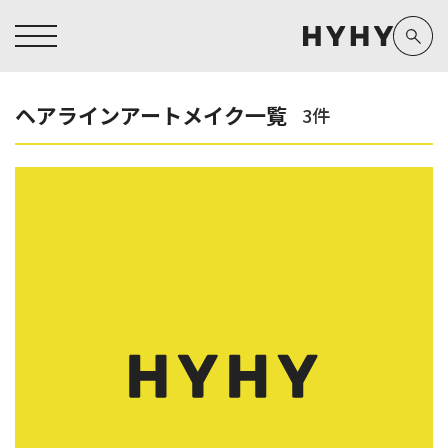
ヘアラインアートメイク一覧
3件
ヒアルロン酸注入症例一覧
運営元情報
ヒアルロン酸注入
医療脱毛
医療脱毛症例一覧
よくあるご質問
Doctor
Preparation
担当医師から探す
製剤から探す
アートメイク症例一覧
お問い合わせ
クリニック一覧
プライバシーポリシー
副田 周
ザーフ(XERF)
高橋 希
ボラックス
医師一覧
未成年の方へ
東山 麻伊子
ボリューマ
看護師一覧
規約
松村 仁
ボリフト
新着情報
コラム
泉 洋平
ボルベラ