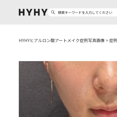
HYHYヒアルロン酸アートメイク症例写真画像
>
症例
ヒアルロン酸注入
医療脱毛
ヒ
Doctor
Preparation
医
担当医師から探す
製剤から探す
副田 周
ザーフ(XERF)
ア
高橋 希
ボラックス
ク
東山 麻伊子
ボリューマ
松村 仁
ボリフト
医