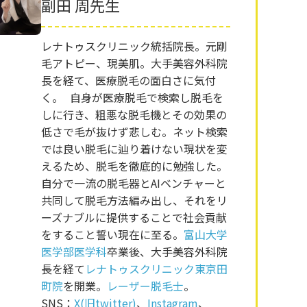
副田 周先生
レナトゥスクリニック統括院長。元剛
毛アトピー、現美肌。大手美容外科院
長を経て、医療脱毛の面白さに気付
く。 自身が医療脱毛で検索し脱毛を
しに行き、粗悪な脱毛機とその効果の
低さで毛が抜けず悲しむ。ネット検索
では良い脱毛に辿り着けない現状を変
えるため、脱毛を徹底的に勉強した。
自分で一流の脱毛器とAIベンチャーと
共同して脱毛方法編み出し、それをリ
ーズナブルに提供することで社会貢献
をすること誓い現在に至る。
富山大学
医学部医学科
卒業後、大手美容外科院
長を経て
レナトゥスクリニック東京田
町院
を開業。
レーザー脱毛士
。
SNS：
X(旧twitter)
、
Instagram
、