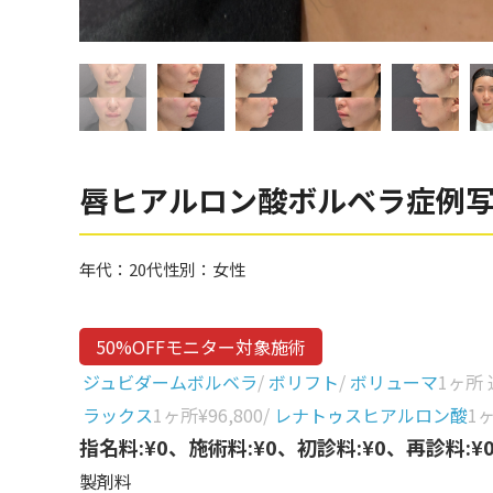
眼窩縁（目の下）
Gender
性別から探す
ゴルゴライン
女性
鼻
男性
ほうれい線
その他
鼻翼基部
唇ヒアルロン酸ボルベラ症例
頬
Age
年代から探す
唇
年代：
20代
性別：
女性
口角
10代
50%OFFモニター対象施術
顎
20代
ジュビダームボルベラ
/
ボリフト
/
ボリューマ
1ヶ所
首
30代
ラックス
1ヶ所
¥96,800
/
レナトゥスヒアルロン酸
1
ヒアルロン酸リフトアッ
指名料:¥0、施術料:¥0、初診料:¥0、再診料:¥
40代
プ
製剤料
50代