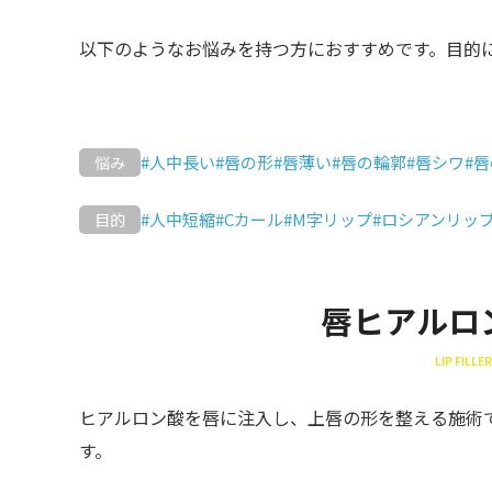
以下のようなお悩みを持つ方におすすめです。目的
#人中長い
#唇の形
#唇薄い
#唇の輪郭
#唇シワ
#
悩み
#人中短縮
#Cカール
#M字リップ
#ロシアンリッ
目的
唇ヒアルロ
LIP FILLER
ヒアルロン酸を唇に注入し、上唇の形を整える施術
す。