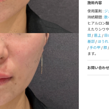
施術内容
護師一覧
規約
使用薬剤 :
ジ
持続期間 :
数
ヒアルロン
着情報
コラム
えたりシワ
間
/
眉上
/
目
基部
/
ほうれ
/
手の甲
/
膝
ます。
お問い合わ