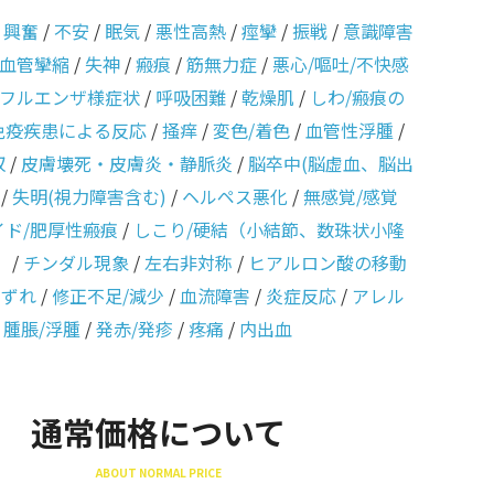
/
興奮
/
不安
/
眠気
/
悪性高熱
/
痙攣
/
振戦
/
意識障害
血管攣縮
/
失神
/
瘢痕
/
筋無力症
/
悪心/嘔吐/不快感
フルエンザ様症状
/
呼吸困難
/
乾燥肌
/
しわ/瘢痕の
免疫疾患による反応
/
掻痒
/
変色/着色
/
血管性浮腫
/
収
/
皮膚壊死・皮膚炎・静脈炎
/
脳卒中(脳虚血、脳出
/
失明(視力障害含む)
/
ヘルペス悪化
/
無感覚/感覚
イド/肥厚性瘢痕
/
しこり/硬結（小結節、数珠状小隆
）
/
チンダル現象
/
左右非対称
/
ヒアルロン酸の移動
のずれ
/
修正不足/減少
/
血流障害
/
炎症反応
/
アレル
/
腫脹/浮腫
/
発赤/発疹
/
疼痛
/
内出血
通常価格について
ABOUT NORMAL PRICE