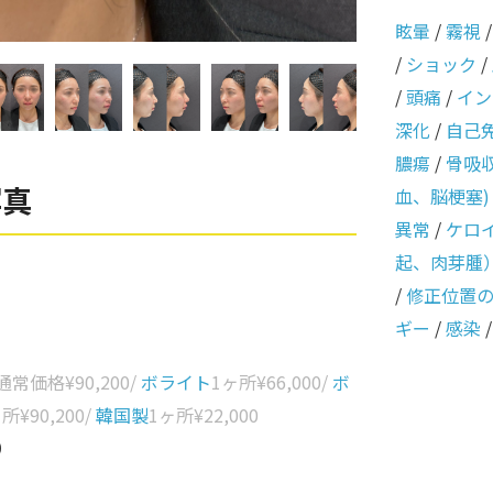
眩暈
/
霧視
/
ショック
/
/
頭痛
/
イン
深化
/
自己
膿瘍
/
骨吸
写真
血、脳梗塞)
異常
/
ケロ
起、肉芽腫
/
修正位置
ギー
/
感染
 通常価格
¥90,200
/
ボライト
1ヶ所
¥66,000
/
ボ
ヶ所
¥90,200
/
韓国製
1ヶ所
¥22,000
0