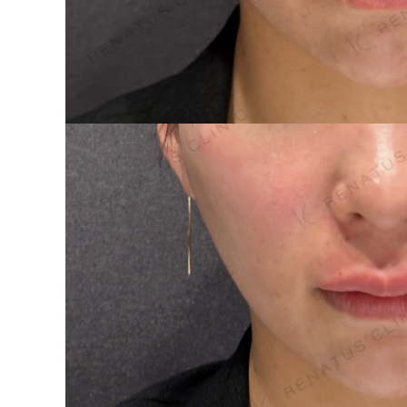
泉 洋平
ボルベラ
看
辻橋 勇祐
ボライト
阿部 竜介
レナトゥスヒアルロン酸
新
ダイヤモンドフィール/ピ
Parts
ネハ
部位から探す
スネコス
額
リジュラン
こめかみ
ゴウリ
眉間
糸リフト
眉上
目の下のクマ取り
目の上
その他
涙袋