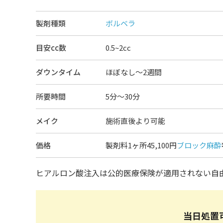
製剤種類
ボルベラ
目安cc数
0.5~2cc
ダウンタイム
ほぼなし〜2週間
所要時間
5分～30分
メイク
施術直後より可能
価格
製剤料1ヶ所45,100円
ブロック麻酔
ヒアルロン酸注入は公的医療保険が適用されない自
当日処置