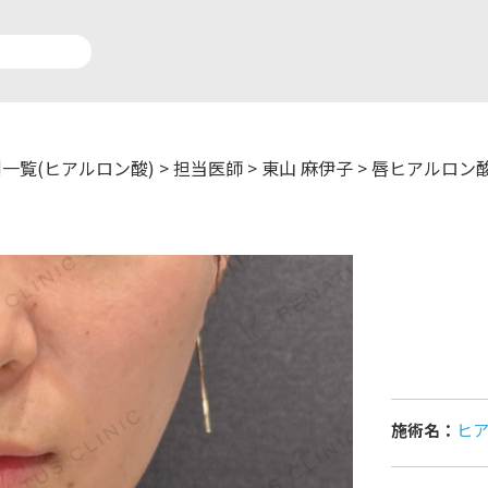
一覧(ヒアルロン酸)
>
担当医師
>
東山 麻伊子
>
唇ヒアルロン
アルロン酸注入症例一覧
運営元情報
療脱毛症例一覧
よくあるご質問
ートメイク症例一覧
お問い合わせ
リニック一覧
プライバシーポリシー
施術名：
ヒ
師一覧
未成年の方へ