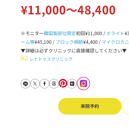
¥11,000〜48,400
立ち耳
60代
鎖骨
70代
手の甲
※モニター
韓国製部位限定
初回¥11,000 /
ボライト
¥
80代
膝
ーム等
¥45,100 /
ブロック麻酔
¥4,400 /
マイクロカ
90代
▼詳細は必ずクリニックに直接確認してください▼
胸
レナトゥスクリニック
Region
地域から探す
東京
大阪
名古屋
来院予約
仙台
福岡