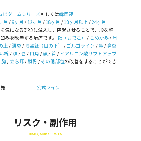
ュビダームシリーズ
もしくは
韓国製
ヶ月
/
9ヶ月
/
12ヶ月
/
18ヶ月
/
18ヶ月以上
/
24ヶ月
酸を気になる部位に注入し、隆起させることで、形を整
や凹みを改善する治療です。
額（おでこ）
/
こめかみ
/
眉
の上
/
涙袋
/
眼窩縁（目の下）
/
ゴルゴライン
/
鼻
/
鼻翼
い線
/
頬
/
唇
/
口角
/
顎
/
首
/
ヒアルロン酸リフトアップ
/
胸
/
立ち耳
/
鎖骨
/
その他部位
の改善をすることができ
せ先
公式ライン
リスク・副作用
RISKS/SIDE EFFECTS