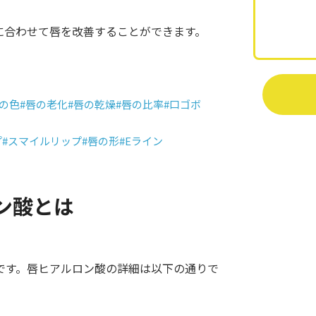
に合わせて唇を改善することができます。
唇の色
#唇の老化
#唇の乾燥
#唇の比率
#口ゴボ
プ
#スマイルリップ
#唇の形
#Eライン
ン酸とは
です。唇ヒアルロン酸の詳細は以下の通りで