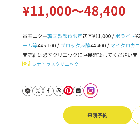
¥11,000〜48,400
立ち耳
60代
鎖骨
70代
手の甲
※モニター
韓国製部位限定
初回¥11,000 /
ボライト
¥
80代
膝
ーム等
¥45,100 /
ブロック麻酔
¥4,400 /
マイクロカ
90代
▼詳細は必ずクリニックに直接確認してください▼
胸
レナトゥスクリニック
Region
地域から探す
東京
大阪
名古屋
来院予約
仙台
福岡