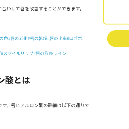
に合わせて唇を改善することができます。
唇の色
#唇の老化
#唇の乾燥
#唇の比率
#口ゴボ
プ
#スマイルリップ
#唇の形
#Eライン
ン酸とは
です。唇ヒアルロン酸の詳細は以下の通りで