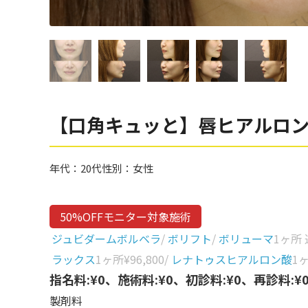
眼窩縁（目の下）
Gender
性別から探す
ゴルゴライン
女性
鼻
男性
ほうれい線
その他
鼻翼基部
【口角キュッと】唇ヒアルロ
頬
Age
年代から探す
唇
年代：
20代
性別：
女性
口角
10代
50%OFFモニター対象施術
顎
20代
ジュビダームボルベラ
/
ボリフト
/
ボリューマ
1ヶ所
首
30代
ラックス
1ヶ所
¥96,800
/
レナトゥスヒアルロン酸
1
ヒアルロン酸リフトアッ
指名料:¥0、施術料:¥0、初診料:¥0、再診料:¥
40代
プ
製剤料
50代