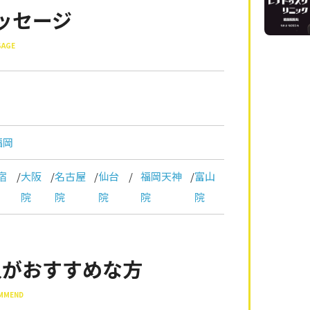
ッセージ
SAGE
福岡
宿
/
大阪
/
名古屋
/
仙台
/
福岡天神
/
富山
院
院
院
院
院
入がおすすめな方
OMMEND