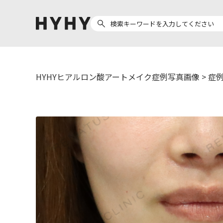
HYHYヒアルロン酸アートメイク症例写真画像
>
症例
ヒアルロン酸注入
医療脱毛
ヒ
Doctor
Preparation
医
担当医師から探す
製剤から探す
副田 周
ザーフ(XERF)
ア
高橋 希
ボラックス
ク
東山 麻伊子
ボリューマ
松村 仁
ボリフト
医