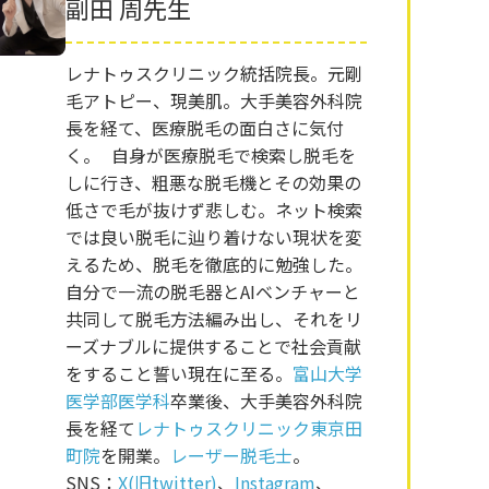
副田 周先生
レナトゥスクリニック統括院長。元剛
毛アトピー、現美肌。大手美容外科院
長を経て、医療脱毛の面白さに気付
く。 自身が医療脱毛で検索し脱毛を
しに行き、粗悪な脱毛機とその効果の
低さで毛が抜けず悲しむ。ネット検索
では良い脱毛に辿り着けない現状を変
えるため、脱毛を徹底的に勉強した。
自分で一流の脱毛器とAIベンチャーと
共同して脱毛方法編み出し、それをリ
ーズナブルに提供することで社会貢献
をすること誓い現在に至る。
富山大学
医学部医学科
卒業後、大手美容外科院
長を経て
レナトゥスクリニック東京田
町院
を開業。
レーザー脱毛士
。
SNS：
X(旧twitter)
、
Instagram
、