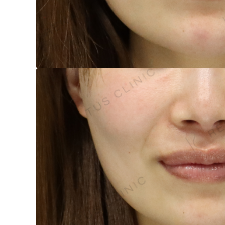
泉 洋平
ボルベラ
看
辻橋 勇祐
ボライト
阿部 竜介
レナトゥスヒアルロン酸
新
ダイヤモンドフィール/ピ
Parts
ネハ
部位から探す
スネコス
額
リジュラン
こめかみ
ゴウリ
眉間
糸リフト
眉上
目の下のクマ取り
目の上
その他
涙袋