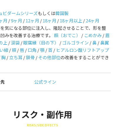
ュビダームシリーズ
もしくは
韓国製
ヶ月
/
9ヶ月
/
12ヶ月
/
18ヶ月
/
18ヶ月以上
/
24ヶ月
酸を気になる部位に注入し、隆起させることで、形を整
や凹みを改善する治療です。
額（おでこ）
/
こめかみ
/
眉
の上
/
涙袋
/
眼窩縁（目の下）
/
ゴルゴライン
/
鼻
/
鼻翼
い線
/
頬
/
唇
/
口角
/
顎
/
首
/
ヒアルロン酸リフトアップ
/
胸
/
立ち耳
/
鎖骨
/
その他部位
の改善をすることができ
せ先
公式ライン
リスク・副作用
RISKS/SIDE EFFECTS