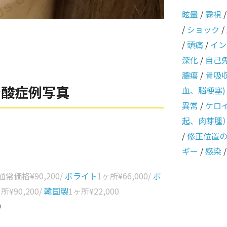
眩暈
/
霧視
/
ショック
/
/
頭痛
/
イン
深化
/
自己
膿瘍
/
骨吸
ン酸症例写真
血、脳梗塞)
異常
/
ケロ
起、肉芽腫
/
修正位置
ギー
/
感染
 通常価格
¥90,200
/
ボライト
1ヶ所
¥66,000
/
ボ
ヶ所
¥90,200
/
韓国製
1ヶ所
¥22,000
0