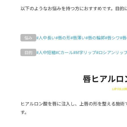
以下のようなお悩みを持つ方におすすめです。目的
#人中長い
#唇の形
#唇薄い
#唇の輪郭
#唇シワ
#
悩み
#人中短縮
#Cカール
#M字リップ
#ロシアンリッ
目的
唇ヒアルロ
LIP FILLER
ヒアルロン酸を唇に注入し、上唇の形を整える施術
す。