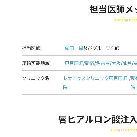
担当医師メ
DOCTOR MES
担当医師
副田 周
及びグループ医師
施術可能地域
東京田町
/
新宿
/
名古屋
/
大阪
/
仙台
/
クリニック名
レナトゥスクリニック東京田町
/
新
院
院
唇ヒアルロン酸注
LIP FILLER REC