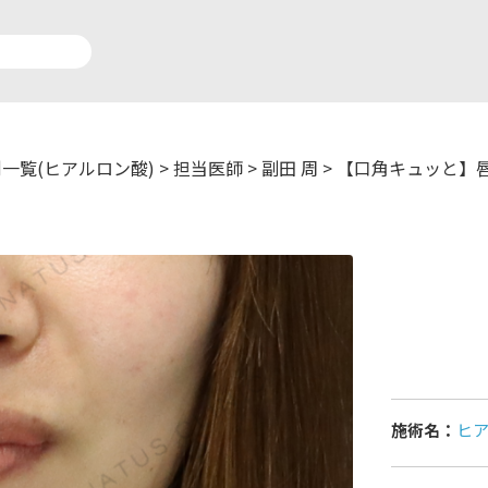
一覧(ヒアルロン酸)
>
担当医師
>
副田 周
>
【口角キュッと】
アルロン酸注入症例一覧
運営元情報
療脱毛症例一覧
よくあるご質問
ートメイク症例一覧
お問い合わせ
リニック一覧
プライバシーポリシー
施術名：
ヒ
師一覧
未成年の方へ