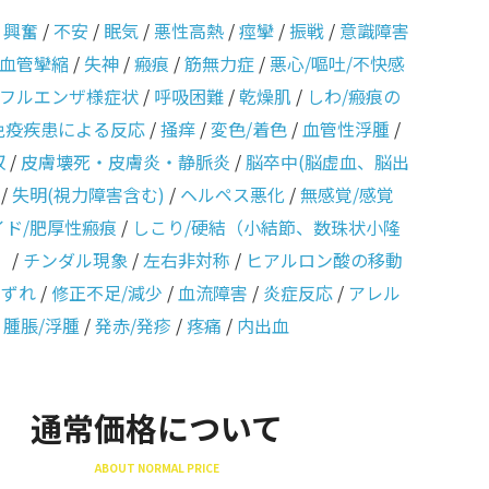
/
興奮
/
不安
/
眠気
/
悪性高熱
/
痙攣
/
振戦
/
意識障害
血管攣縮
/
失神
/
瘢痕
/
筋無力症
/
悪心/嘔吐/不快感
フルエンザ様症状
/
呼吸困難
/
乾燥肌
/
しわ/瘢痕の
免疫疾患による反応
/
掻痒
/
変色/着色
/
血管性浮腫
/
収
/
皮膚壊死・皮膚炎・静脈炎
/
脳卒中(脳虚血、脳出
/
失明(視力障害含む)
/
ヘルペス悪化
/
無感覚/感覚
イド/肥厚性瘢痕
/
しこり/硬結（小結節、数珠状小隆
）
/
チンダル現象
/
左右非対称
/
ヒアルロン酸の移動
のずれ
/
修正不足/減少
/
血流障害
/
炎症反応
/
アレル
/
腫脹/浮腫
/
発赤/発疹
/
疼痛
/
内出血
通常価格について
ABOUT NORMAL PRICE