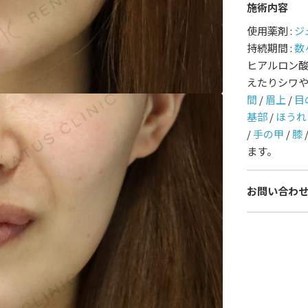
施術内容
護師一覧
規約
使用薬剤 :
ジ
持続期間 :
数
ヒアルロン
着情報
コラム
えたりシワ
間
/
眉上
/
目
基部
/
ほうれ
/
手の甲
/
膝
ます。
お問い合わ