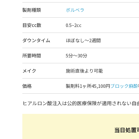
製剤種類
ボルベラ
目安cc数
0.5~2cc
ダウンタイム
ほぼなし〜2週間
所要時間
5分～30分
メイク
施術直後より可能
価格
製剤料1ヶ所45,100円
ブロック麻酔
ヒアルロン酸注入は公的医療保険が適用されない自
当日処置