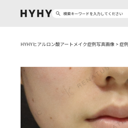
HYHYヒアルロン酸アートメイク症例写真画像
>
症例
ヒアルロン酸注入
医療脱毛
ヒ
Doctor
Preparation
医
担当医師から探す
製剤から探す
副田 周
ザーフ(XERF)
ア
高橋 希
ボラックス
ク
東山 麻伊子
ボリューマ
松村 仁
ボリフト
医