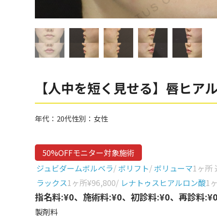
眼窩縁（目の下）
Gender
性別から探す
ゴルゴライン
女性
鼻
男性
ほうれい線
その他
鼻翼基部
【人中を短く見せる】唇ヒア
頬
Age
年代から探す
唇
年代：
20代
性別：
女性
口角
10代
50%OFFモニター対象施術
顎
20代
ジュビダームボルベラ
/
ボリフト
/
ボリューマ
1ヶ所
首
30代
ラックス
1ヶ所
¥96,800
/
レナトゥスヒアルロン酸
1
ヒアルロン酸リフトアッ
指名料:¥0、施術料:¥0、初診料:¥0、再診料:¥
40代
プ
製剤料
50代