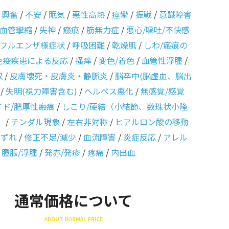
/
興奮
/
不安
/
眠気
/
悪性高熱
/
痙攣
/
振戦
/
意識障害
血管攣縮
/
失神
/
瘢痕
/
筋無力症
/
悪心/嘔吐/不快感
フルエンザ様症状
/
呼吸困難
/
乾燥肌
/
しわ/瘢痕の
免疫疾患による反応
/
掻痒
/
変色/着色
/
血管性浮腫
/
収
/
皮膚壊死・皮膚炎・静脈炎
/
脳卒中(脳虚血、脳出
/
失明(視力障害含む)
/
ヘルペス悪化
/
無感覚/感覚
イド/肥厚性瘢痕
/
しこり/硬結（小結節、数珠状小隆
）
/
チンダル現象
/
左右非対称
/
ヒアルロン酸の移動
のずれ
/
修正不足/減少
/
血流障害
/
炎症反応
/
アレル
/
腫脹/浮腫
/
発赤/発疹
/
疼痛
/
内出血
通常価格について
ABOUT NORMAL PRICE