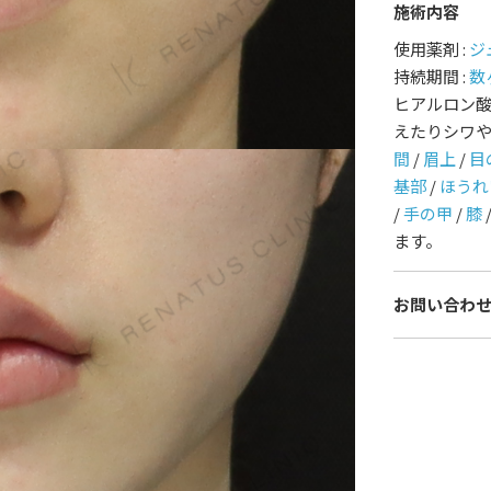
施術内容
護師一覧
規約
使用薬剤 :
ジ
持続期間 :
数
ヒアルロン
着情報
コラム
えたりシワ
間
/
眉上
/
目
基部
/
ほうれ
/
手の甲
/
膝
ます。
お問い合わ