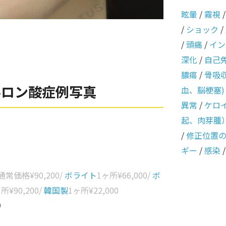
眩暈
/
霧視
/
ショック
/
/
頭痛
/
イン
深化
/
自己
膿瘍
/
骨吸
ルロン酸症例写真
血、脳梗塞)
異常
/
ケロ
起、肉芽腫
/
修正位置
ギー
/
感染
 通常価格
¥90,200
/
ボライト
1ヶ所
¥66,000
/
ボ
ヶ所
¥90,200
/
韓国製
1ヶ所
¥22,000
0