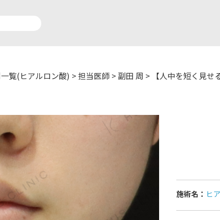
一覧(ヒアルロン酸)
>
担当医師
>
副田 周
>
【人中を短く見せ
アルロン酸注入症例一覧
運営元情報
療脱毛症例一覧
よくあるご質問
ートメイク症例一覧
お問い合わせ
リニック一覧
プライバシーポリシー
施術名：
ヒ
師一覧
未成年の方へ