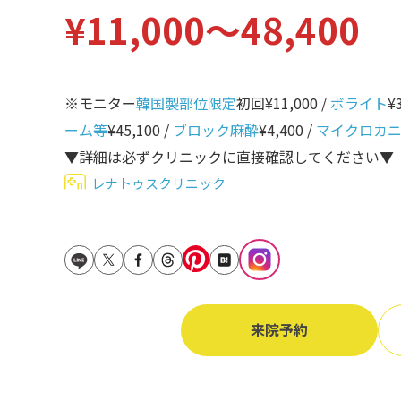
¥11,000〜48,400
立ち耳
60代
鎖骨
70代
手の甲
※モニター
韓国製部位限定
初回¥11,000 /
ボライト
¥
80代
膝
ーム等
¥45,100 /
ブロック麻酔
¥4,400 /
マイクロカ
90代
▼詳細は必ずクリニックに直接確認してください▼
胸
レナトゥスクリニック
Region
地域から探す
東京
大阪
名古屋
来院予約
仙台
福岡