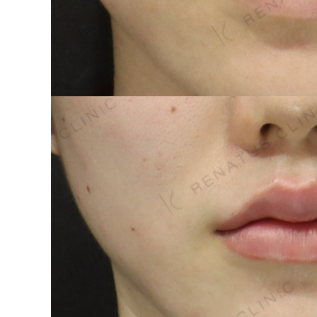
泉 洋平
ボルベラ
看
辻橋 勇祐
ボライト
阿部 竜介
レナトゥスヒアルロン酸
新
ダイヤモンドフィール/ピ
Parts
ネハ
部位から探す
スネコス
額
リジュラン
こめかみ
ゴウリ
眉間
糸リフト
眉上
目の下のクマ取り
目の上
その他
涙袋