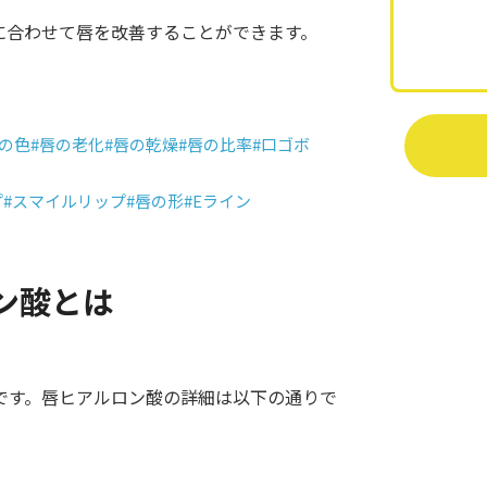
に合わせて唇を改善することができます。
唇の色
#唇の老化
#唇の乾燥
#唇の比率
#口ゴボ
プ
#スマイルリップ
#唇の形
#Eライン
ン酸とは
です。唇ヒアルロン酸の詳細は以下の通りで