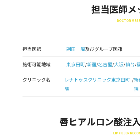
担当医師メ
DOCTOR MES
担当医師
副田 周
及びグループ医師
施術可能地域
東京田町
/
新宿
/
名古屋
/
大阪
/
仙台
/
クリニック名
レナトゥスクリニック東京田町
/
新
院
院
唇ヒアルロン酸注
LIP FILLER REC