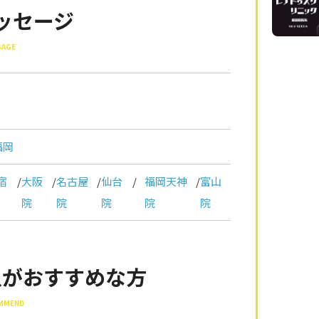
ッセージ
SAGE
福岡
宿
/
大阪
/
名古屋
/
仙台
/
福岡天神
/
富山
院
院
院
院
院
入がおすすめな方
OMMEND