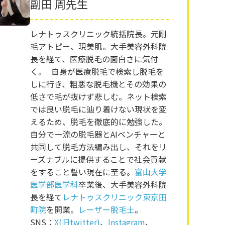
副田 周先生
レナトゥスクリニック統括院長。元剛
毛アトピー、現美肌。大手美容外科院
長を経て、医療脱毛の面白さに気付
く。 自身が医療脱毛で検索し脱毛を
しに行き、粗悪な脱毛機とその効果の
低さで毛が抜けず悲しむ。ネット検索
では良い脱毛に辿り着けない現状を変
えるため、脱毛を徹底的に勉強した。
自分で一流の脱毛器とAIベンチャーと
共同して脱毛方法編み出し、それをリ
ーズナブルに提供することで社会貢献
をすること誓い現在に至る。
富山大学
医学部医学科
卒業後、大手美容外科院
長を経て
レナトゥスクリニック東京田
町院
を開業。
レーザー脱毛士
。
SNS：
X(旧twitter)
、
Instagram
、