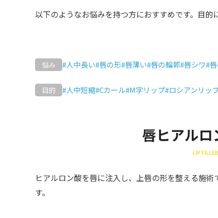
以下のようなお悩みを持つ方におすすめです。目的
#人中長い
#唇の形
#唇薄い
#唇の輪郭
#唇シワ
#
悩み
#人中短縮
#Cカール
#M字リップ
#ロシアンリッ
目的
唇ヒアルロ
LIP FILLER
ヒアルロン酸を唇に注入し、上唇の形を整える施術
す。