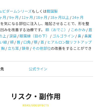
ュビダームシリーズ
もしくは
韓国製
ヶ月
/
9ヶ月
/
12ヶ月
/
18ヶ月
/
18ヶ月以上
/
24ヶ月
酸を気になる部位に注入し、隆起させることで、形を整
や凹みを改善する治療です。
額（おでこ）
/
こめかみ
/
眉
の上
/
涙袋
/
眼窩縁（目の下）
/
ゴルゴライン
/
鼻
/
鼻翼
い線
/
頬
/
唇
/
口角
/
顎
/
首
/
ヒアルロン酸リフトアップ
/
胸
/
立ち耳
/
鎖骨
/
その他部位
の改善をすることができ
せ先
公式ライン
リスク・副作用
RISKS/SIDE EFFECTS