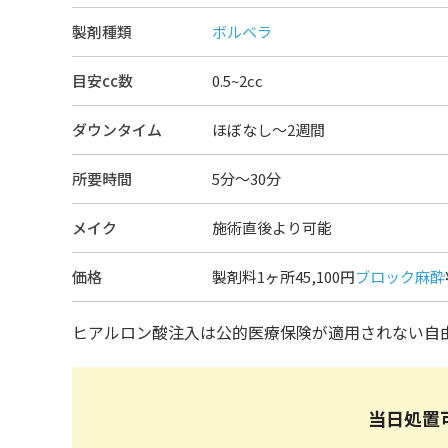
製剤種類
ボルベラ
目安cc数
0.5~2cc
ダウンタイム
ほぼなし〜2週間
所要時間
5分～30分
メイク
施術直後より可能
価格
製剤料1ヶ所45,100円
ブロック麻酔
ヒアルロン酸注入は公的医療保険が適用されない自
当日処置