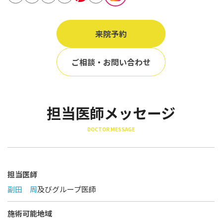
立ち耳
60代
鎖骨
70代
来院予約
手の甲
80代
膝
ご相談・お問い合わせ
90代
胸
Region
担当医師メッセージ
地域から探す
DOCTOR MESSAGE
東京
大阪
名古屋
担当医師
副田 周
及びグループ医師
仙台
福岡
施術可能地域