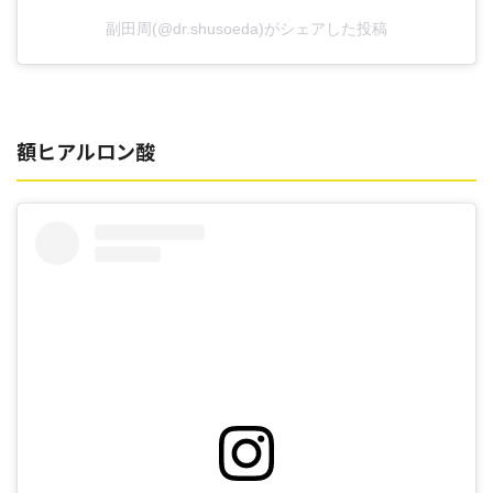
副田周(@dr.shusoeda)がシェアした投稿
額ヒアルロン酸