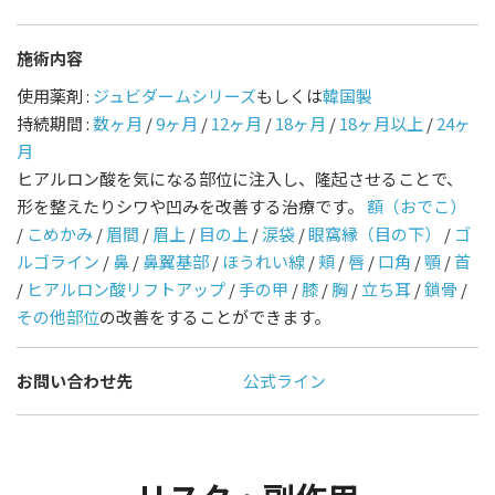
施術内容
使用薬剤 :
ジュビダームシリーズ
もしくは
韓国製
持続期間 :
数ヶ月
/
9ヶ月
/
12ヶ月
/
18ヶ月
/
18ヶ月以上
/
24ヶ
月
ヒアルロン酸を気になる部位に注入し、隆起させることで、
形を整えたりシワや凹みを改善する治療です。
額（おでこ）
/
こめかみ
/
眉間
/
眉上
/
目の上
/
涙袋
/
眼窩縁（目の下）
/
ゴ
ルゴライン
/
鼻
/
鼻翼基部
/
ほうれい線
/
頬
/
唇
/
口角
/
顎
/
首
/
ヒアルロン酸リフトアップ
/
手の甲
/
膝
/
胸
/
立ち耳
/
鎖骨
/
その他部位
の改善をすることができます。
お問い合わせ先
公式ライン