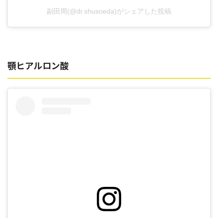
副田周(@dr.shusoeda)がシェアした投稿
顎ヒアルロン酸