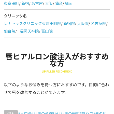
東京田町
/
新宿
/
名古屋
/
大阪
/
仙台
/
福岡
クリニック名
レナトゥスクリニック東京田町院
/
新宿院
/
大阪院
/
名古屋院
/
仙台院
/
福岡天神院
/
富山院
唇ヒアルロン酸注入がおすすめ
な方
LIP FILLER RECOMMEND
以下のようなお悩みを持つ方におすすめです。目的に合わ
せて唇を改善することができます。
#人中長い
#唇の形
#唇薄い
#唇の輪郭
#唇シワ
#唇の色
悩み