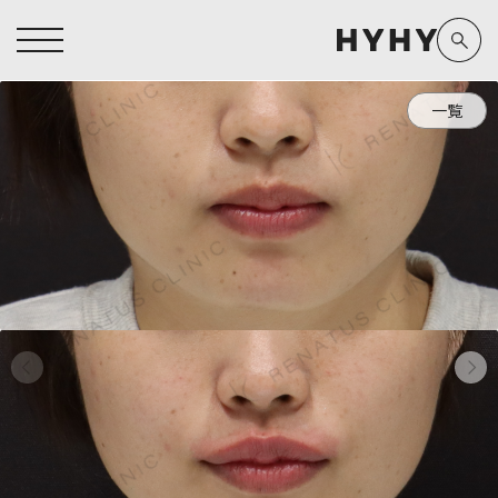
一覧
ヒアルロン酸注入症例一覧
運営元情報
ヒアルロン酸注入
医療脱毛
医療脱毛症例一覧
よくあるご質問
Doctor
Preparation
担当医師から探す
製剤から探す
アートメイク症例一覧
お問い合わせ
クリニック一覧
プライバシーポリシー
副田 周
ザーフ(XERF)
高橋 希
ボラックス
医師一覧
未成年の方へ
東山 麻伊子
ボリューマ
看護師一覧
規約
松村 仁
ボリフト
新着情報
コラム
泉 洋平
ボルベラ