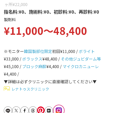
性別から探す
ヶ所
¥22,000
ゴルゴライン
指名料:¥0、施術料:¥0、初診料:¥0、再診料:¥0
女性
鼻
製剤料
男性
¥11,000〜48,400
ほうれい線
その他
鼻翼基部
頬
※モニター
韓国製部位限定
初回¥11,000 /
ボライト
Age
年代から探す
唇
¥33,000 /
ボラックス
¥48,400 /
その他ジュビダーム等
¥45,100 /
ブロック麻酔
¥4,400 /
マイクロカニューレ
口角
10代
¥4,400 /
顎
20代
▼詳細は必ずクリニックに直接確認してください▼
首
30代
レナトゥスクリニック
ヒアルロン酸リフトアッ
40代
プ
50代