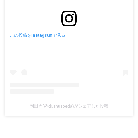
この投稿をInstagramで見る
副田周(@dr.shusoeda)がシェアした投稿