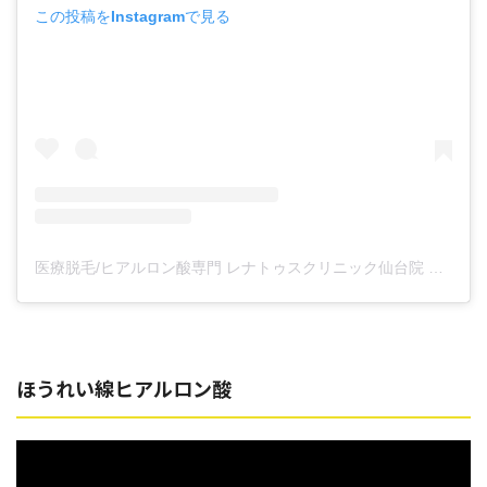
この投稿をInstagramで見る
医療脱毛/ヒアルロン酸専門 レナトゥスクリニック仙台院 高橋希(@renaclisendai)がシェアした投稿
ほうれい線ヒアルロン酸