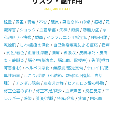
リスク・副作用
RISKS/SIDE EFFECTS
眩暈
/
霧視
/
興奮
/
不安
/
眠気
/
悪性高熱
/
痙攣
/
振戦
/
意
識障害
/
ショック
/
血管攣縮
/
失神
/
瘢痕
/
筋無力症
/
悪
心/嘔吐/不快感
/
頭痛
/
インフルエンザ様症状
/
呼吸困難
/
乾燥肌
/
しわ/瘢痕の深化
/
自己免疫疾患による反応
/
掻痒
/
変色/着色
/
血管性浮腫
/
膿瘍
/
骨吸収
/
皮膚壊死・皮膚
炎・静脈炎
/
脳卒中(脳虚血、脳出血、脳梗塞)
/
失明(視力
障害含む)
/
ヘルペス悪化
/
無感覚/感覚異常
/
ケロイド/肥
厚性瘢痕
/
しこり/硬結（小結節、数珠状小隆起、肉芽
腫）
/
チンダル現象
/
左右非対称
/
ヒアルロン酸の移動
/
修正位置のずれ
/
修正不足/減少
/
血流障害
/
炎症反応
/
ア
レルギー
/
感染
/
腫脹/浮腫
/
発赤/発疹
/
疼痛
/
内出血