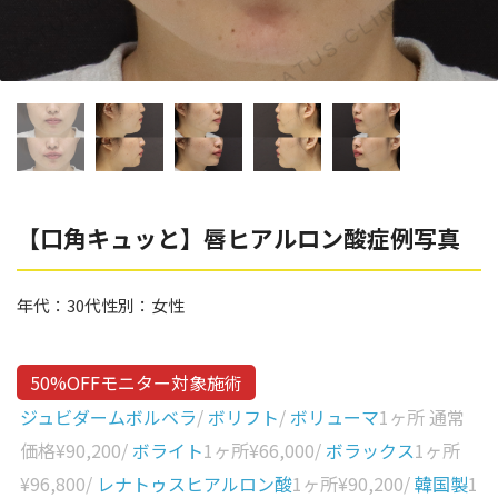
辻橋 勇祐
ボライト
阿部 竜介
レナトゥスヒアルロン酸
ダイヤモンドフィール/ピ
Parts
ネハ
部位から探す
スネコス
額
【口角キュッと】唇ヒアルロン酸症例写真
リジュラン
こめかみ
ゴウリ
年代：
30代
性別：
女性
眉間
糸リフト
眉上
目の下のクマ取り
50%OFFモニター対象施術
目の上
ジュビダームボルベラ
/
ボリフト
/
ボリューマ
1ヶ所 通常
その他
涙袋
価格
¥90,200
/
ボライト
1ヶ所
¥66,000
/
ボラックス
1ヶ所
¥96,800
/
レナトゥスヒアルロン酸
1ヶ所
¥90,200
/
韓国製
1
眼窩縁（目の下）
Gender