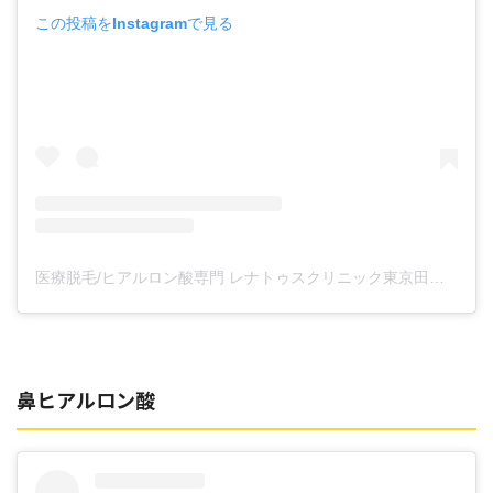
この投稿をInstagramで見る
医療脱毛/ヒアルロン酸専門 レナトゥスクリニック東京田町院 東山麻伊子(@dr.higashiyama)がシェアした投稿
鼻ヒアルロン酸