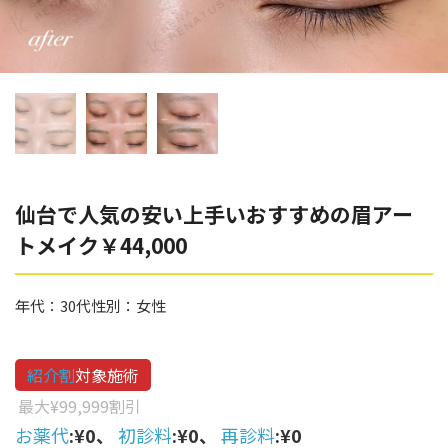
辻橋 勇祐
ボライト
阿部 竜介
レナトゥスヒアルロン酸
ダイヤモンドフィール/ピ
Parts
ネハ
部位から探す
スネコス
額
仙台で人気の安い上手いおすすめの眉アー
リジュラン
トメイク￥44,000
こめかみ
ゴウリ
眉間
糸リフト
年代：
30代
性別：
女性
眉上
目の下のクマ取り
目の上
紹介割
対象施術
その他
涙袋
最大¥99,999割引
お薬代
:¥0、
初診料
:¥0、
再診料
:¥0
眼窩縁（目の下）
Gender