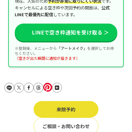
現在、人気のため
予約が非常に取りにくい状況
です。
立ち耳
60代
キャンセルによる空き枠や次回予約の開放は、
公式
鎖骨
LINEで最優先に配信
しています。
70代
手の甲
80代
LINEで空き枠通知を受け取る ＞
膝
90代
胸
※登録後、メニューから
「アートメイク」
を選択してお待
ちください。
（空きが出た瞬間に通知が届きます）
Region
地域から探す
東京
大阪
名古屋
来院予約
仙台
ご相談・お問い合わせ
福岡