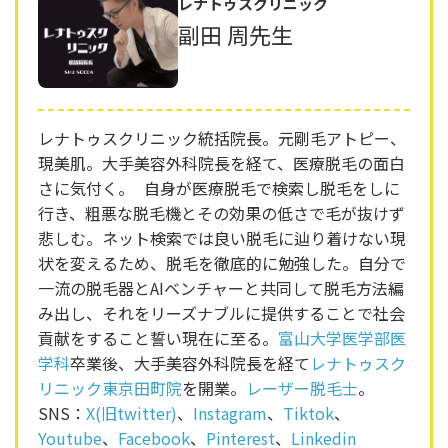
レナトゥスクリニック
副田 周先生
レナトゥスクリニック統括院長。元剛毛アトピー、
現美肌。大手美容外科院長を経て、医療脱毛の面白
さに気付く。 自身が医療脱毛で検索し脱毛をしに
行き、粗悪な脱毛機とその効果の低さで毛が抜けず
悲しむ。ネット検索では良い脱毛に辿り着けない現
状を変えるため、脱毛を徹底的に勉強した。自分で
一流の脱毛器とAIベンチャーと共同して脱毛方法編
み出し、それをリーズナブルに提供することで社会
貢献をすること誓い現在に至る。
富山大学医学部医
学科
卒業後、大手美容外科院長を経て
レナトゥスク
リニック東京田町院
を開業。
レーザー脱毛士
。
SNS：
X(旧twitter)
、
Instagram
、
Tiktok
、
Youtube
、
Facebook
、
Pinterest
、
Linkedin