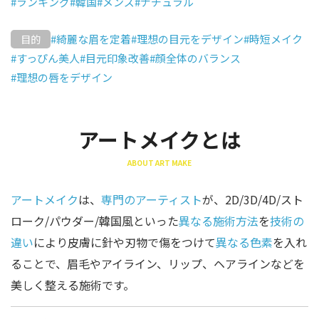
#ランキング
#韓国
#メンズ
#ナチュラル
#綺麗な眉を定着
#理想の目元をデザイン
#時短メイク
目的
#すっぴん美人
#目元印象改善
#顔全体のバランス
#理想の唇をデザイン
アートメイクとは
ABOUT ART MAKE
アートメイク
は、
専門のアーティスト
が、2D/3D/4D/スト
ローク/パウダー/韓国風といった
異なる施術方法
を
技術の
違い
により皮膚に針や刃物で傷をつけて
異なる色素
を入れ
ることで、眉毛やアイライン、リップ、ヘアラインなどを
美しく整える施術です。