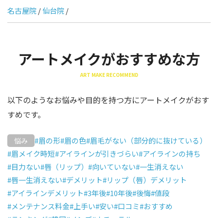
名古屋院
/
仙台院
/
アートメイクがおすすめな方
ART MAKE RECOMMEND
以下のようなお悩みや目的を持つ方にアートメイクがおす
すめです。
#眉の形
#眉の色
#眉毛がない（部分的に抜けている）
悩み
#眉メイク時短
#アイラインが引きづらい
#アイラインの持ち
#目力ない
#唇（リップ）
#向いていない
#一生消えない
#唇一生消えない
#デメリット
#リップ（唇）デメリット
#アイラインデメリット
#3年後
#10年後
#後悔
#値段
#メンテナンス料金
#上手い
#安い
#口コミ
#おすすめ