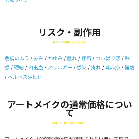
公式ライン
リスク・副作用
RISKS/SIDE EFFECTS
色調のムラ
/
赤み
/
かゆみ
/
腫れ
/
疼痛
/
つっぱり感
/
熱
感
/
硬結
/
内出血
/
アレルギー
/
感染
/
痺れ
/
蕁麻疹
/
発熱
/
ヘルペス活性化
アートメイクの通常価格につい
て
ABOUT NORMAL PRICE
アートメイクは公的医療保険が適用されない自由診療で