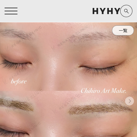
一覧
ヒアルロン酸注入症例一覧
運営元情報
ヒアルロン酸注入
医療脱毛
医療脱毛症例一覧
よくあるご質問
Doctor
Preparation
担当医師から探す
製剤から探す
アートメイク症例一覧
お問い合わせ
クリニック一覧
プライバシーポリシー
副田 周
ザーフ(XERF)
高橋 希
ボラックス
医師一覧
未成年の方へ
東山 麻伊子
ボリューマ
看護師一覧
規約
松村 仁
ボリフト
新着情報
コラム
泉 洋平
ボルベラ