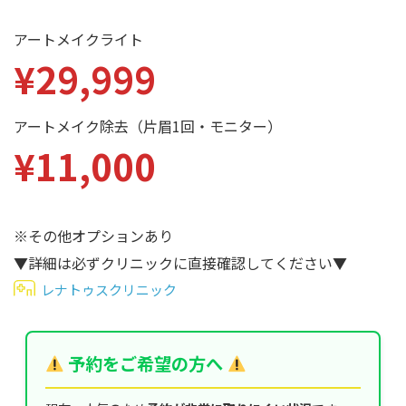
性別から探す
ゴルゴライン
アートメイクライト
女性
¥29,999
鼻
男性
ほうれい線
アートメイク除去（片眉1回・モニター）
その他
鼻翼基部
¥11,000
頬
Age
年代から探す
唇
※その他オプションあり
口角
10代
▼詳細は必ずクリニックに直接確認してください▼
顎
20代
レナトゥスクリニック
首
30代
ヒアルロン酸リフトアッ
40代
予約をご希望の方へ
プ
50代