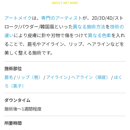
ABOUT ART MAKE
アートメイク
は、
専門のアーティスト
が、2D/3D/4D/スト
ローク/パウダー/韓国風といった
異なる施術方法
を
技術の
違い
により皮膚に針や刃物で傷をつけて
異なる色素
を入れ
ることで、眉毛やアイライン、リップ、ヘアラインなどを
美しく整える施術です。
施術部位
眉毛
/
リップ（唇）
/
アイライン
/
ヘアライン（頭皮）
/
ほく
ろ（黒子）
ダウンタイム
施術後〜1週間程度
所要時間