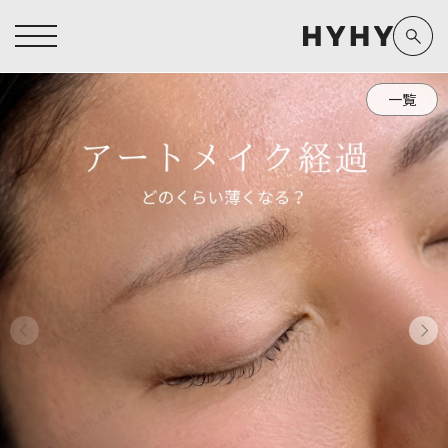
一覧
ヒアルロン酸注入症例一覧
運営元情報
ヒアルロン酸注入
医療脱毛
医療脱毛症例一覧
よくあるご質問
Doctor
Preparation
担当医師から探す
製剤から探す
アートメイク症例一覧
お問い合わせ
クリニック一覧
プライバシーポリシー
副田 周
ザーフ(XERF)
高橋 希
ボラックス
医師一覧
未成年の方へ
東山 麻伊子
ボリューマ
看護師一覧
規約
松村 仁
ボリフト
新着情報
コラム
泉 洋平
ボルベラ