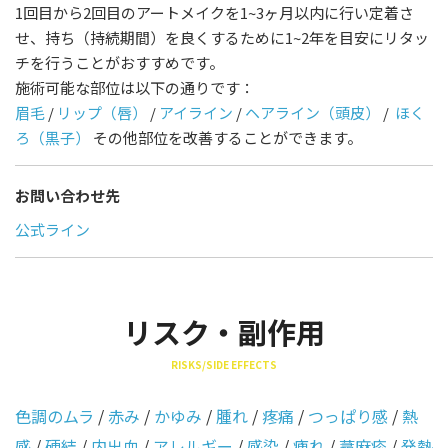
1回目から2回目のアートメイクを1~3ヶ月以内に行い定着さ
せ、持ち（持続期間）を良くするために1~2年を目安にリタッ
チを行うことがおすすめです。
施術可能な部位は以下の通りです：
眉毛
/
リップ（唇）
/
アイライン
/
ヘアライン（頭皮）
/
ほく
ろ（黒子）
その他部位を改善することができます。
お問い合わせ先
公式ライン
リスク・副作用
RISKS/SIDE EFFECTS
色調のムラ
/
赤み
/
かゆみ
/
腫れ
/
疼痛
/
つっぱり感
/
熱
感
/
硬結
/
内出血
/
アレルギー
/
感染
/
痺れ
/
蕁麻疹
/
発熱