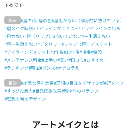
すめです。
#眉の形
#眉の色
#眉毛がない（部分的に抜けている）
悩み
#眉メイク時短
#アイラインが引きづらい
#アイラインの持ち
#目力ない
#唇（リップ）
#向いていない
#一生消えない
#唇一生消えない
#デメリット
#リップ（唇）デメリット
#アイラインデメリット
#3年後
#10年後
#後悔
#値段
#メンテナンス料金
#上手い
#安い
#口コミ
#おすすめ
#ランキング
#韓国
#メンズ
#ナチュラル
#綺麗な眉を定着
#理想の目元をデザイン
#時短メイク
目的
#すっぴん美人
#目元印象改善
#顔全体のバランス
#理想の唇をデザイン
アートメイクとは