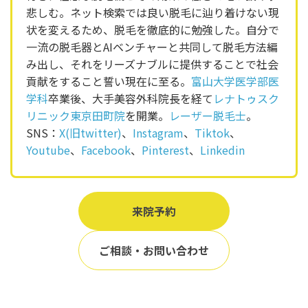
悲しむ。ネット検索では良い脱毛に辿り着けない現
状を変えるため、脱毛を徹底的に勉強した。自分で
一流の脱毛器とAIベンチャーと共同して脱毛方法編
み出し、それをリーズナブルに提供することで社会
貢献をすること誓い現在に至る。
富山大学医学部医
学科
卒業後、大手美容外科院長を経て
レナトゥスク
リニック東京田町院
を開業。
レーザー脱毛士
。
SNS：
X(旧twitter)
、
Instagram
、
Tiktok
、
Youtube
、
Facebook
、
Pinterest
、
Linkedin
来院予約
ご相談・お問い合わせ