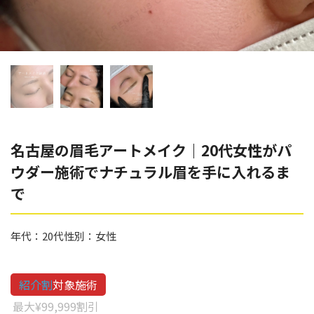
辻橋 勇祐
ボライト
阿部 竜介
レナトゥスヒアルロン酸
ダイヤモンドフィール/ピ
Parts
ネハ
部位から探す
スネコス
額
名古屋の眉毛アートメイク｜20代女性がパ
リジュラン
ウダー施術でナチュラル眉を手に入れるま
こめかみ
ゴウリ
で
眉間
糸リフト
眉上
年代：
20代
性別：
女性
目の下のクマ取り
目の上
その他
涙袋
紹介割
対象施術
最大¥99,999割引
眼窩縁（目の下）
Gender