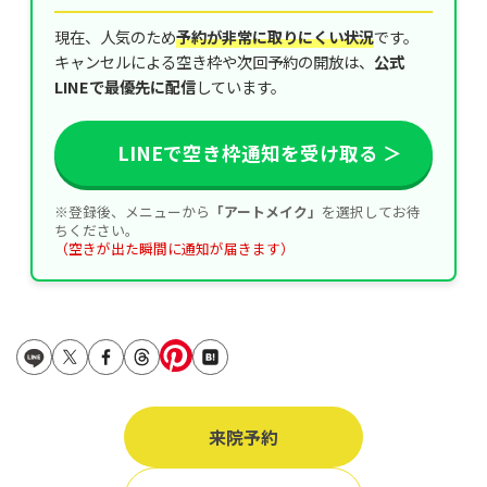
立ち耳
60代
現在、人気のため
予約が非常に取りにくい状況
です。
鎖骨
キャンセルによる空き枠や次回予約の開放は、
公式
70代
LINEで最優先に配信
しています。
手の甲
80代
膝
90代
LINEで空き枠通知を受け取る ＞
胸
※登録後、メニューから
「アートメイク」
を選択してお待
Region
ちください。
地域から探す
（空きが出た瞬間に通知が届きます）
東京
大阪
名古屋
仙台
来院予約
福岡