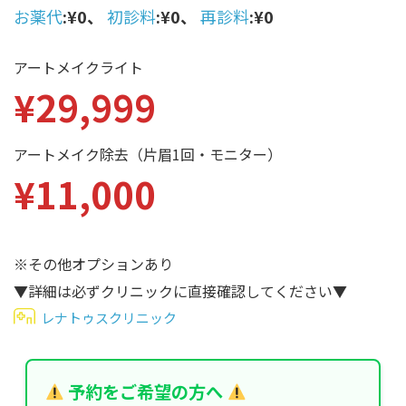
性別から探す
お薬代
:¥0、
初診料
:¥0、
再診料
:¥0
ゴルゴライン
女性
鼻
アートメイクライト
¥29,999
男性
ほうれい線
その他
鼻翼基部
アートメイク除去（片眉1回・モニター）
頬
¥11,000
Age
年代から探す
唇
口角
10代
※その他オプションあり
顎
20代
▼詳細は必ずクリニックに直接確認してください▼
首
レナトゥスクリニック
30代
ヒアルロン酸リフトアッ
40代
プ
予約をご希望の方へ
50代