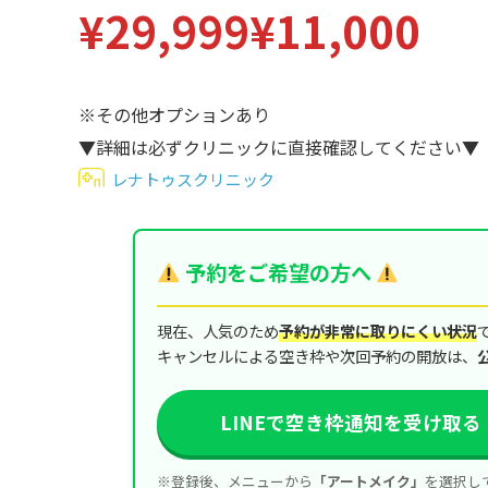
¥29,999
¥11,000
立ち耳
60代
鎖骨
70代
手の甲
※その他オプションあり
80代
▼詳細は必ずクリニックに直接確認してください▼
膝
90代
レナトゥスクリニック
胸
Region
地域から探す
予約をご希望の方へ
東京
現在、人気のため
予約が非常に取りにくい状況
大阪
キャンセルによる空き枠や次回予約の開放は、
名古屋
LINEで空き枠通知を受け取る 
仙台
※登録後、メニューから
福岡
「アートメイク」
を選択し