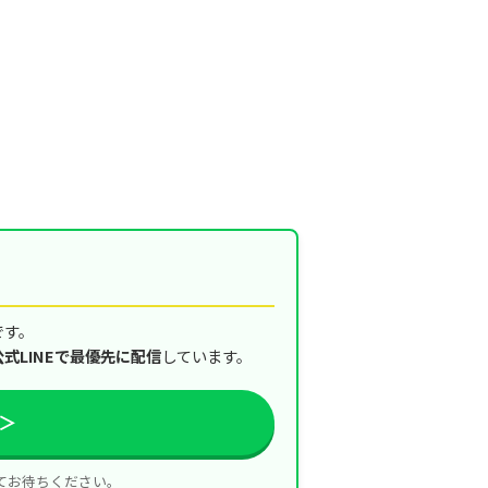
です。
公式LINEで最優先に配信
しています。
＞
てお待ちください。