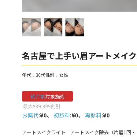
眼窩縁（目の下）
Gender
性別から探す
ゴルゴライン
女性
鼻
男性
ほうれい線
その他
鼻翼基部
名古屋で上手い眉アートメイク
頬
Age
年代から探す
唇
年代：
30代
性別：
女性
口角
10代
紹介割
対象施術
顎
20代
最大¥99,999割引
首
30代
お薬代
:¥0、
初診料
:¥0、
再診料
:¥0
ヒアルロン酸リフトアッ
40代
プ
アートメイクライト
アートメイク除去（片眉1回・
50代