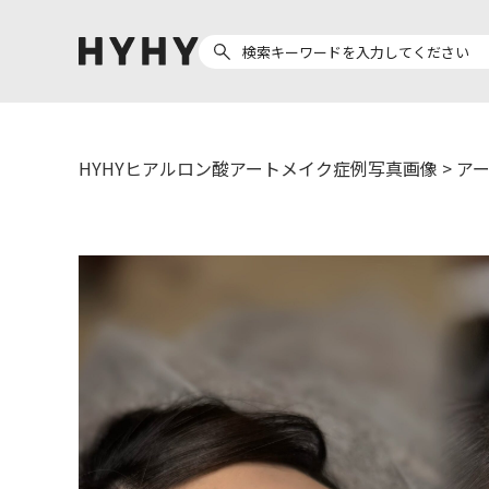
HYHYヒアルロン酸アートメイク症例写真画像
>
ア
ヒアルロン酸注入
医療脱毛
ヒ
Doctor
Preparation
医
担当医師から探す
製剤から探す
副田 周
ザーフ(XERF)
ア
高橋 希
ボラックス
ク
東山 麻伊子
ボリューマ
松村 仁
ボリフト
医