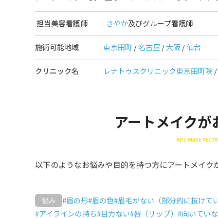
担当美容看護師
さやか
及びグループ看護師
施術可能地域
東京田町
/
名古屋
/
大阪
/
仙台
クリニック名
レナトゥスクリニック東京田町院
アートメイクが
ART MAKE REC
以下のようなお悩みや目的を持つ方にアートメイク
#眉の形
#眉の色
#眉毛がない（部分的に抜けて
悩み
#アイラインの持ち
#目力ない
#唇（リップ）
#向いてい