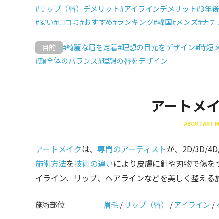
#リップ（唇）デメリット
#アイラインデメリット
#3年後
#安い
#口コミ
#おすすめ
#ランキング
#韓国
#メンズ
#ナチ
#綺麗な眉を定着
#理想の目元をデザイン
#時短
目的
#顔全体のバランス
#理想の唇をデザイン
アートメ
ABOUT ART M
アートメイク
は、
専門のアーティスト
が、2D/3D/
施術方法
を
技術の違い
により皮膚に針や刃物で傷を
イライン、リップ、ヘアラインなどを美しく整える
施術部位
眉毛
/
リップ（唇）
/
アイライン
/