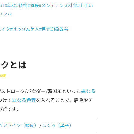
#10年後
#後悔
#値段
#メンテナンス料金
#上手い
ュラル
メイク
#すっぴん美人
#目元印象改善
イクとは
AKE
4D/ストローク/パウダー/韓国風といった
異なる
つけて
異なる色素
を入れることで、眉毛やア
施術です。
ヘアライン（頭皮）
/
ほくろ（黒子）