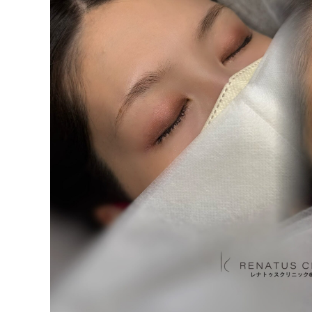
泉 洋平
ボルベラ
看
辻橋 勇祐
ボライト
阿部 竜介
レナトゥスヒアルロン酸
新
ダイヤモンドフィール/ピ
Parts
ネハ
部位から探す
スネコス
額
リジュラン
こめかみ
ゴウリ
眉間
糸リフト
眉上
目の下のクマ取り
目の上
その他
涙袋