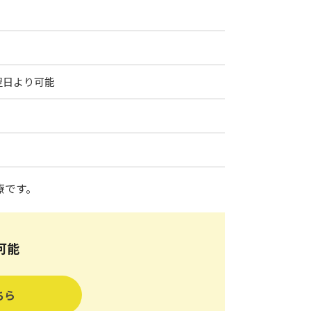
翌日より可能
療です。
可能
ちら