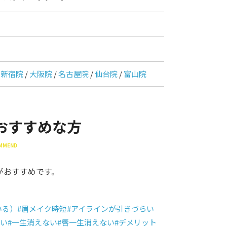
/
新宿院
/
大阪院
/
名古屋院
/
仙台院
/
富山院
おすすめな方
OMMEND
がおすすめです。
いる）
#眉メイク時短
#アイラインが引きづらい
ない
#一生消えない
#唇一生消えない
#デメリット